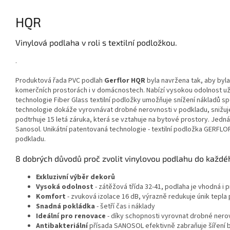
HQR
Vinylová podlaha v roli s textilní podložkou.
.
Produktová řada PVC podlah
Gerflor HQR
byla navržena tak, aby byla
komerčních prostorách i v domácnostech. Nabízí vysokou odolnost užit
technologie Fiber Glass textilní podložky umožňuje snížení nákladů s
technologie dokáže vyrovnávat drobné nerovnosti v podkladu, snižuje
podtrhuje 15 letá záruka, která se vztahuje na bytové prostory. Jedná
Sanosol. Unikátní patentovaná technologie - textilní podložka GERFLO
podkladu.
8 dobrých důvodů proč zvolit vinylovou podlahu do každé
Exkluzivní výběr dekorů
Vysoká odolnost
- zátěžová třída 32-41, podlaha je vhodná i
Komfort
- zvuková izolace 16 dB, výrazně redukuje únik tepla
Snadná pokládka
- šetří čas i náklady
Ideální pro renovace
- díky schopnosti vyrovnat drobné nero
Antibakteriální
přísada SANOSOL efektivně zabraňuje šíření ba