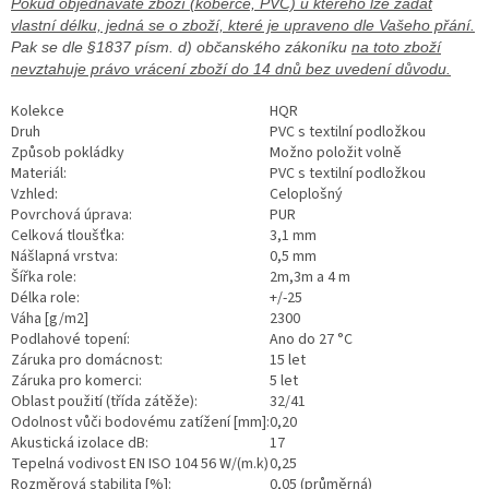
Pokud objednáváte zboží (koberce, PVC) u kterého lze zadat
vlastní délku, jedná se o zboží, které je upraveno dle Vašeho přání.
Pak se dle §1837 písm. d) občanského zákoníku
na toto zboží
nevztahuje právo vrácení zboží do 14 dnů bez uvedení důvodu.
Kolekce
HQR
Druh
PVC s textilní podložkou
Způsob pokládky
Možno položit volně
Materiál:
PVC s textilní podložkou
Vzhled:
Celoplošný
Povrchová úprava:
PUR
Celková tloušťka:
3,1 mm
Nášlapná vrstva:
0,5 mm
Šířka role:
2m,3m a 4 m
Délka role:
+/-25
Váha [g/m2]
2300
Podlahové topení:
Ano do 27 °C
Záruka pro domácnost:
15 let
Záruka pro komerci:
5 let
Oblast použití (třída zátěže):
32/41
Odolnost vůči bodovému zatížení [mm]:
0,20
Akustická izolace dB:
17
Tepelná vodivost EN ISO 104 56 W/(m.k)
0,25
Rozměrová stabilita [%]:
0,05 (průměrná)