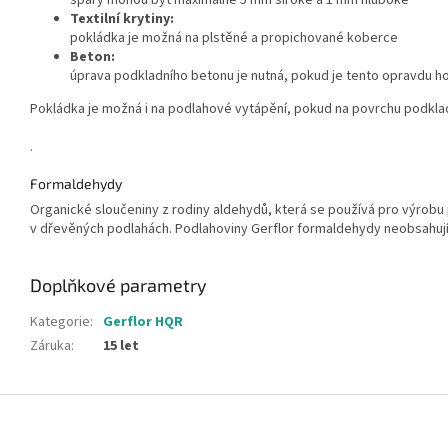
spáry mohou být maximálně 5 mm široké a 1 mm hluboké
Textilní krytiny:
pokládka je možná na plstěné a propichované koberce
Beton:
úprava podkladního betonu je nutná, pokud je tento opravdu h
Pokládka je možná i na podlahové vytápění, pokud na povrchu podkla
.
Formaldehydy
Organické sloučeniny z rodiny aldehydů, která se používá pro výrobu 
v dřevěných podlahách. Podlahoviny Gerflor formaldehydy neobsahuj
Doplňkové parametry
Kategorie
:
Gerflor HQR
Záruka
:
15 let
Z
á