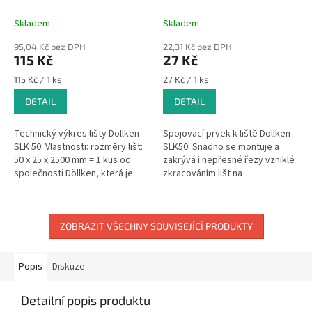
Skladem
Skladem
95,04 Kč bez DPH
22,31 Kč bez DPH
115 Kč
27 Kč
Měrná
Měrná
115 Kč / 1 ks
27 Kč / 1 ks
cena:
cena:
DETAIL
DETAIL
Technický výkres lišty Döllken
Spojovací prvek k liště Döllken
SLK 50: Vlastnosti: rozměry lišt:
SLK50. Snadno se montuje a
50 x 25 x 2500 mm = 1 kus od
zakrývá i nepřesné řezy vzniklé
společnosti Döllken, která je
zkracováním lišt na
specialistou na podlahové lišty
požadovanou délku.
a podlahové...
Komponenty k soklovým lištám -
koncovky (levá,...
ZOBRAZIT VŠECHNY SOUVISEJÍCÍ PRODUKTY
Popis
Diskuze
Detailní popis produktu