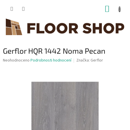
Přejít
NÁKUP
na
obsah
KOŠÍK
Gerflor HQR 1442 Noma Pecan
Průměrné
Neohodnoceno
Podrobnosti hodnocení
Značka:
Gerflor
hodnocení
produktu
je
0,0
z
5
hvězdiček.