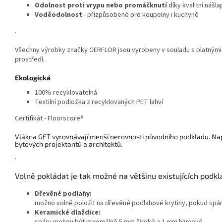
Odolnost proti vrypu nebo promáčknutí
díky kvalitní náš
Voděodolnost
- přizpůsobené pro koupelny i kuchyně
.
Všechny výrobky značky GERFLOR jsou vyrobeny v souladu s platnými p
prostředí.
Ekologická
100% recyklovatelná
Textilní podložka z recyklovaných PET lahví
Certifikát - Floorscore®
Vlákna GFT vyrovnávají menší nerovnosti původního podkladu. N
a
bytových projektantů a architektů.
.
Volně pokládat je tak možné na většinu existujících podk
Dřevěné podlahy:
možno volně položit na dřevěné podlahové krytiny, pokud spá
Keramické dlaždice: