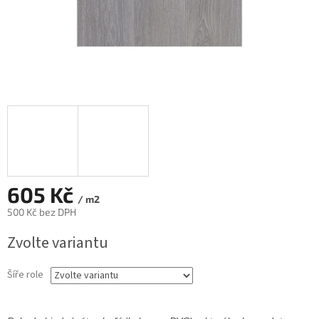
605 Kč
/ m2
500 Kč bez DPH
Měrná
Zvolte variantu
cena:
Šíře role