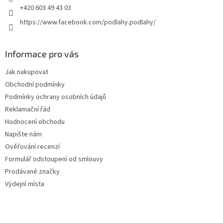
+420 603 49 43 03
k
y
https://www.facebook.com/podlahy.podlahy/
v
ý
p
Informace pro vás
i
s
Jak nakupovat
u
Obchodní podmínky
Podmínky ochrany osobních údajů
Reklamační řád
Hodnocení obchodu
Napište nám
Ověřování recenzí
Formulář odstoupení od smlouvy
Prodávané značky
Výdejní místa