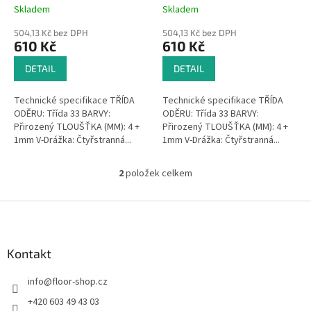
t
Skladem
Skladem
ů
504,13 Kč bez DPH
504,13 Kč bez DPH
610 Kč
610 Kč
DETAIL
DETAIL
Technické specifikace TŘÍDA
Technické specifikace TŘÍDA
ODĚRU: Třída 33 BARVY:
ODĚRU: Třída 33 BARVY:
Přirozený TLOUŠŤKA (MM): 4 +
Přirozený TLOUŠŤKA (MM): 4 +
1mm V-Drážka: Čtyřstranná...
1mm V-Drážka: Čtyřstranná...
2
položek celkem
O
v
l
Z
á
á
d
p
a
a
Kontakt
c
t
í
info
@
floor-shop.cz
í
p
r
+420 603 49 43 03
v