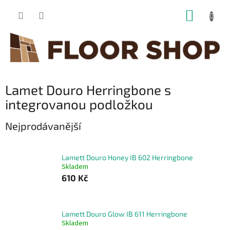
Přejít
NÁKUP
na
obsah
KOŠÍK
Lamet Douro Herringbone s
integrovanou podložkou
Nejprodávanější
Lamett Douro Honey IB 602 Herringbone
Skladem
610 Kč
Lamett Douro Glow IB 611 Herringbone
Skladem