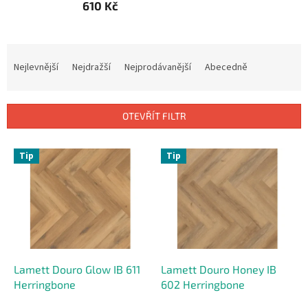
610 Kč
Ř
a
Nejlevnější
Nejdražší
Nejprodávanější
Abecedně
z
e
n
OTEVŘÍT FILTR
í
p
V
r
Tip
Tip
ý
o
p
d
i
u
s
k
p
t
r
ů
o
d
Lamett Douro Glow IB 611
Lamett Douro Honey IB
u
Herringbone
602 Herringbone
k