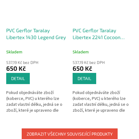
PVC Gerflor Taralay
PVC Gerflor Taralay
Libertex 1430 Legend Grey
Libertex 2241 Cocoon
Silver Brown
Skladem
Skladem
537,19 Kč bez DPH
537,19 Kč bez DPH
650 Kč
650 Kč
DETAIL
DETAIL
Pokud objednáváte zboží
Pokud objednáváte zboží
(koberce, PVC) u kterého lze
(koberce, PVC) u kterého lze
zadat vlastní délku, jedná se o
zadat vlastní délku, jedná se o
zboží, které je upraveno dle
zboží, které je upraveno dle
Vašeho přání.Pak se dle §1837
Vašeho přání.Pak se dle §1837
písm. d) občanského
písm. d) občanského
zákoníku na...
zákoníku na...
ZOBRAZIT VŠECHNY SOUVISEJÍCÍ PRODUKTY