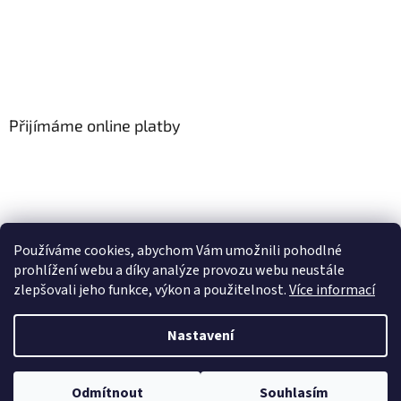
Přijímáme online platby
Používáme cookies, abychom Vám umožnili pohodlné
prohlížení webu a díky analýze provozu webu neustále
zlepšovali jeho funkce, výkon a použitelnost.
Více informací
Vytvořil Shoptet
Nastavení
Copyright 2026
Floor-Shop.cz
. Všechna práva vyhrazena.
Odmítnout
Souhlasím