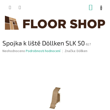
Přejít
NÁKUP
na
obsah
KOŠÍK
Spojka k liště Döllken SLK 50
617
Průměrné
Neohodnoceno
Podrobnosti hodnocení
Značka:
Döllken
hodnocení
produktu
je
0,0
z
5
hvězdiček.