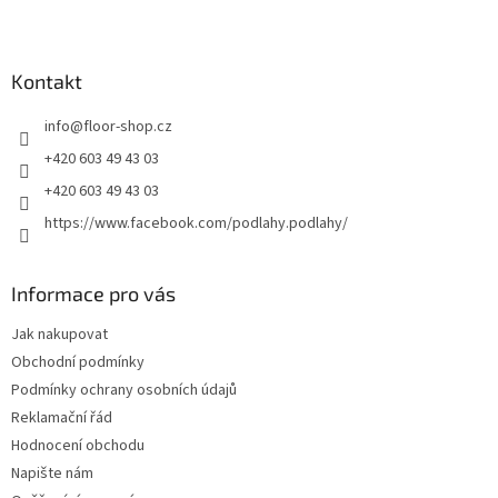
Z
á
p
a
Kontakt
t
info
@
floor-shop.cz
í
+420 603 49 43 03
+420 603 49 43 03
https://www.facebook.com/podlahy.podlahy/
Informace pro vás
Jak nakupovat
Obchodní podmínky
Podmínky ochrany osobních údajů
Reklamační řád
Hodnocení obchodu
Napište nám