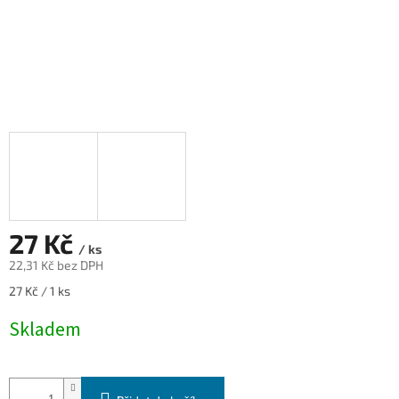
27 Kč
/ ks
22,31 Kč bez DPH
Měrná
27 Kč / 1 ks
cena:
Skladem