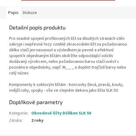
Popis
Diskuze
Detailní popis produktu
Pro snadné spojení profilovaných lišt na dlouhých stranách stěn
zakryje i nepřesné řezy vzniklé zkracováním lišt na požadovanou
délku stačí jen nasunout a výsledkem je pevné a efektivní
spojení k objednaným lištám obdržíte odpovídající odstín
dodávaný výrobcem, nebo požadovanou barvu stačí uvést v
poznámce objednávky, např. W_ _ _ a doplnit trojčíslí barvy nebo
celý název.
Komponenty k soklovým lištám - koncovky (levá, pravá), kouty,
vnější rohy, spojky - vše ve stejném dekoru jako lišta SLK 50
Doplňkové parametry
Kategorie
:
Obvodové lišty Döllken SLK 50
Záruka
:
2 roky