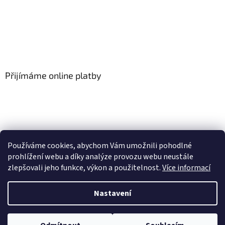
Přijímáme online platby
Používáme cookies, abychom Vám umožnili pohodlné
prohlížení webu a díky analýze provozu webu neustále
zlepšovali jeho funkce, výkon a použitelnost.
Více informací
Vytvořil Shoptet
Nastavení
Copyright 2026
Floor-Shop.cz
. Všechna práva vyhrazena.