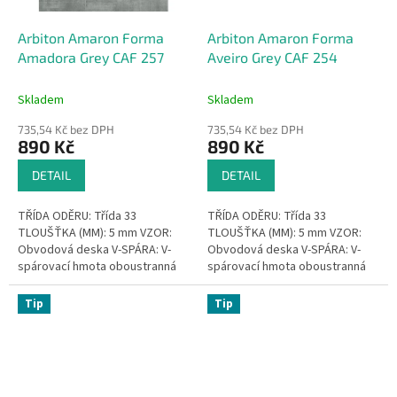
Arbiton Amaron Forma
Arbiton Amaron Forma
Amadora Grey CAF 257
Aveiro Grey CAF 254
Skladem
Skladem
735,54 Kč bez DPH
735,54 Kč bez DPH
890 Kč
890 Kč
DETAIL
DETAIL
TŘÍDA ODĚRU: Třída 33
TŘÍDA ODĚRU: Třída 33
TLOUŠŤKA (MM): 5 mm VZOR:
TLOUŠŤKA (MM): 5 mm VZOR:
Obvodová deska V-SPÁRA: V-
Obvodová deska V-SPÁRA: V-
spárovací hmota oboustranná
spárovací hmota oboustranná
VODOTĚSNÝ: Voděodolnost
VODOTĚSNÝ: Voděodolnost
ŽÁDNÉ...
ŽÁDNÉ...
Tip
Tip