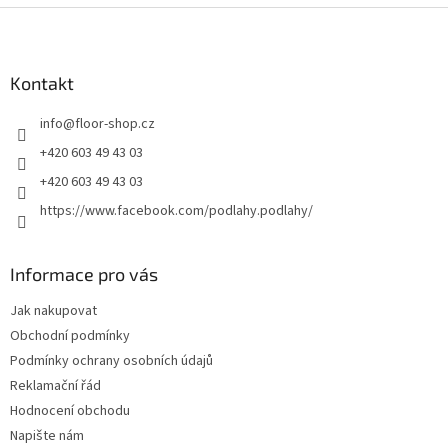
l
Z
á
á
d
p
a
a
Kontakt
c
t
í
info
@
floor-shop.cz
í
p
r
+420 603 49 43 03
v
+420 603 49 43 03
k
y
https://www.facebook.com/podlahy.podlahy/
v
ý
p
Informace pro vás
i
s
Jak nakupovat
u
Obchodní podmínky
Podmínky ochrany osobních údajů
Reklamační řád
Hodnocení obchodu
Napište nám