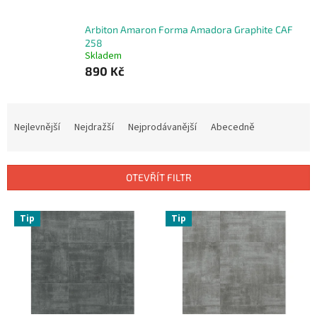
Arbiton Amaron Forma Amadora Graphite CAF
258
Skladem
890 Kč
Ř
a
Nejlevnější
Nejdražší
Nejprodávanější
Abecedně
z
e
n
OTEVŘÍT FILTR
í
p
V
r
Tip
Tip
ý
o
p
d
i
u
s
k
p
t
r
ů