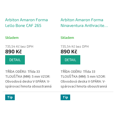
Arbiton Amaron Forma
Arbiton Amaron Forma
Lello Bone CAF 265
Ninaventura Anthracite
CAF 264
Skladem
Skladem
735,54 Kč bez DPH
735,54 Kč bez DPH
890 Kč
890 Kč
DETAIL
DETAIL
TŘÍDA ODĚRU: Třída 33
TŘÍDA ODĚRU: Třída 33
TLOUŠŤKA (MM): 5 mm VZOR:
TLOUŠŤKA (MM): 5 mm VZOR:
Obvodová deska V-SPÁRA: V-
Obvodová deska V-SPÁRA: V-
spárovací hmota oboustranná
spárovací hmota oboustranná
VODOTĚSNÝ: Voděodolnost
VODOTĚSNÝ: Voděodolnost
ŽÁDNÉ...
ŽÁDNÉ...
Tip
Tip