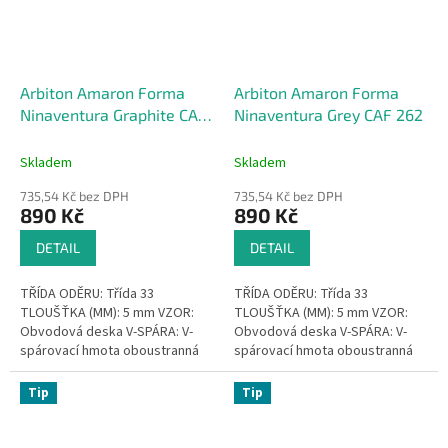
Arbiton Amaron Forma
Arbiton Amaron Forma
Ninaventura Graphite CAF
Ninaventura Grey CAF 262
263
Skladem
Skladem
735,54 Kč bez DPH
735,54 Kč bez DPH
890 Kč
890 Kč
DETAIL
DETAIL
TŘÍDA ODĚRU: Třída 33
TŘÍDA ODĚRU: Třída 33
TLOUŠŤKA (MM): 5 mm VZOR:
TLOUŠŤKA (MM): 5 mm VZOR:
Obvodová deska V-SPÁRA: V-
Obvodová deska V-SPÁRA: V-
spárovací hmota oboustranná
spárovací hmota oboustranná
VODOTĚSNÝ: Voděodolnost
VODOTĚSNÝ: Voděodolnost
ŽÁDNÉ...
ŽÁDNÉ...
Tip
Tip