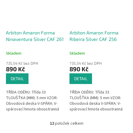
Arbiton Amaron Forma
Arbiton Amaron Forma
Ninaventura Silver CAF 261
Ribeira Silver CAF 256
Skladem
Skladem
735,54 Kč bez DPH
735,54 Kč bez DPH
890 Kč
890 Kč
DETAIL
DETAIL
TŘÍDA ODĚRU: Třída 33
TŘÍDA ODĚRU: Třída 33
TLOUŠŤKA (MM): 5 mm VZOR:
TLOUŠŤKA (MM): 5 mm VZOR:
Obvodová deska V-SPÁRA: V-
Obvodová deska V-SPÁRA: V-
spárovací hmota oboustranná
spárovací hmota oboustranná
VODOTĚSNÝ: Voděodolnost
VODOTĚSNÝ: Voděodolnost
ŽÁDNÉ...
ŽÁDNÉ...
12
položek celkem
O
v