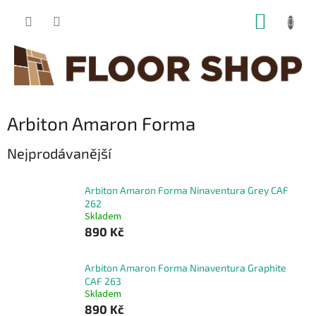
Přejít
NÁKUP
na
obsah
KOŠÍK
Arbiton Amaron Forma
Nejprodávanější
Arbiton Amaron Forma Ninaventura Grey CAF
262
Skladem
890 Kč
Arbiton Amaron Forma Ninaventura Graphite
CAF 263
Skladem
890 Kč