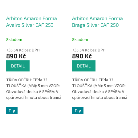
Arbiton Amaron Forma
Arbiton Amaron Forma
Aveiro Silver CAF 253
Braga Silver CAF 250
Skladem
Skladem
735,54 Kč bez DPH
735,54 Kč bez DPH
890 Kč
890 Kč
DETAIL
DETAIL
TŘÍDA ODĚRU: Třída 33
TŘÍDA ODĚRU: Třída 33
TLOUŠŤKA (MM): 5 mm VZOR:
TLOUŠŤKA (MM): 5 mm VZOR:
Obvodová deska V-SPÁRA: V-
Obvodová deska V-SPÁRA: V-
spárovací hmota oboustranná
spárovací hmota oboustranná
VODOTĚSNÝ: Voděodolnost
VODOTĚSNÝ: Voděodolnost
ŽÁDNÉ...
ŽÁDNÉ...
Tip
Tip