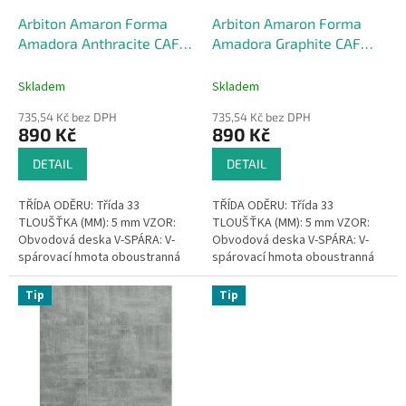
o
d
Arbiton Amaron Forma
Arbiton Amaron Forma
u
Amadora Anthracite CAF
Amadora Graphite CAF
k
259
258
t
Skladem
Skladem
ů
735,54 Kč bez DPH
735,54 Kč bez DPH
890 Kč
890 Kč
DETAIL
DETAIL
TŘÍDA ODĚRU: Třída 33
TŘÍDA ODĚRU: Třída 33
TLOUŠŤKA (MM): 5 mm VZOR:
TLOUŠŤKA (MM): 5 mm VZOR:
Obvodová deska V-SPÁRA: V-
Obvodová deska V-SPÁRA: V-
spárovací hmota oboustranná
spárovací hmota oboustranná
VODOTĚSNÝ: Voděodolnost
VODOTĚSNÝ: Voděodolnost
ŽÁDNÉ...
ŽÁDNÉ...
Tip
Tip