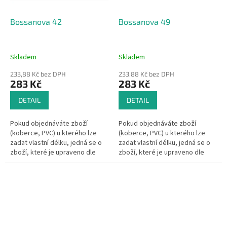
Bossanova 42
Bossanova 49
Skladem
Skladem
233,88 Kč bez DPH
233,88 Kč bez DPH
283 Kč
283 Kč
DETAIL
DETAIL
Pokud objednáváte zboží
Pokud objednáváte zboží
(koberce, PVC) u kterého lze
(koberce, PVC) u kterého lze
zadat vlastní délku, jedná se o
zadat vlastní délku, jedná se o
zboží, které je upraveno dle
zboží, které je upraveno dle
Vašeho přání.Pak se dle §1837
Vašeho přání.Pak se dle §1837
písm. d) občanského
písm. d) občanského
zákoníku na...
zákoníku na...