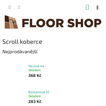
Přejít
NÁKUP
na
obsah
KOŠÍK
Scroll koberce
Nejprodávanější
Nicosia 44
Skladem
368 Kč
Bossanova 32
Skladem
283 Kč