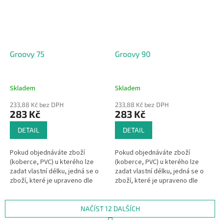
Groovy 75
Groovy 90
Skladem
Skladem
233,88 Kč bez DPH
233,88 Kč bez DPH
283 Kč
283 Kč
DETAIL
DETAIL
Pokud objednáváte zboží
Pokud objednáváte zboží
(koberce, PVC) u kterého lze
(koberce, PVC) u kterého lze
zadat vlastní délku, jedná se o
zadat vlastní délku, jedná se o
zboží, které je upraveno dle
zboží, které je upraveno dle
Vašeho přání.Pak se dle §1837
Vašeho přání.Pak se dle §1837
písm. d) občanského
písm. d) občanského
zákoníku na...
zákoníku na...
NAČÍST 12 DALŠÍCH