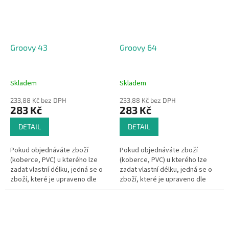
Groovy 43
Groovy 64
Skladem
Skladem
233,88 Kč bez DPH
233,88 Kč bez DPH
283 Kč
283 Kč
DETAIL
DETAIL
Pokud objednáváte zboží
Pokud objednáváte zboží
(koberce, PVC) u kterého lze
(koberce, PVC) u kterého lze
zadat vlastní délku, jedná se o
zadat vlastní délku, jedná se o
zboží, které je upraveno dle
zboží, které je upraveno dle
Vašeho přání.Pak se dle §1837
Vašeho přání.Pak se dle §1837
písm. d) občanského
písm. d) občanského
zákoníku na...
zákoníku na...