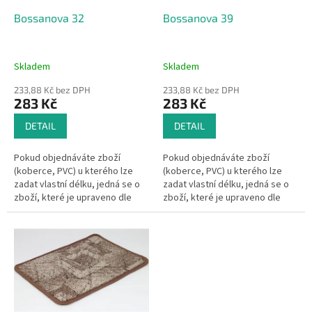
o
d
Bossanova 32
Bossanova 39
u
k
t
Skladem
Skladem
ů
233,88 Kč bez DPH
233,88 Kč bez DPH
283 Kč
283 Kč
DETAIL
DETAIL
Pokud objednáváte zboží
Pokud objednáváte zboží
(koberce, PVC) u kterého lze
(koberce, PVC) u kterého lze
zadat vlastní délku, jedná se o
zadat vlastní délku, jedná se o
zboží, které je upraveno dle
zboží, které je upraveno dle
Vašeho přání.Pak se dle §1837
Vašeho přání.Pak se dle §1837
písm. d) občanského
písm. d) občanského
zákoníku na...
zákoníku na...