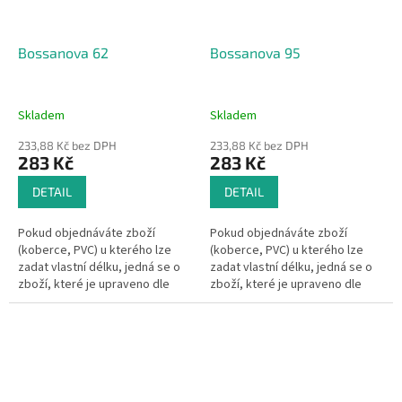
Bossanova 62
Bossanova 95
Skladem
Skladem
233,88 Kč bez DPH
233,88 Kč bez DPH
283 Kč
283 Kč
DETAIL
DETAIL
Pokud objednáváte zboží
Pokud objednáváte zboží
(koberce, PVC) u kterého lze
(koberce, PVC) u kterého lze
zadat vlastní délku, jedná se o
zadat vlastní délku, jedná se o
zboží, které je upraveno dle
zboží, které je upraveno dle
Vašeho přání.Pak se dle §1837
Vašeho přání.Pak se dle §1837
písm. d) občanského
písm. d) občanského
zákoníku na...
zákoníku na...