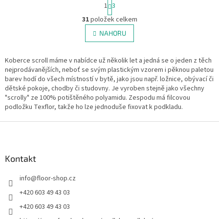
S
1
3
t
O
r
31
položek celkem
v
á
l
NAHORU
n
á
k
d
o
v
Koberce scroll máme v nabídce už několik let a jedná se o jeden z těch
a
á
nejprodávanějších, neboť se svým plastickým vzorem i pěknou paletou
c
n
barev hodí do všech místností v bytě, jako jsou např. ložnice, obývací či
í
í
dětské pokoje, chodby či studovny. Je vyroben stejně jako všechny
p
"scrolly" ze 100% potištěného polyamidu. Zespodu má filcovou
r
podložku Texflor, takže ho lze jednoduše fixovat k podkladu.
v
k
Z
y
v
á
ý
p
p
a
Kontakt
i
t
s
info
@
floor-shop.cz
í
u
+420 603 49 43 03
+420 603 49 43 03