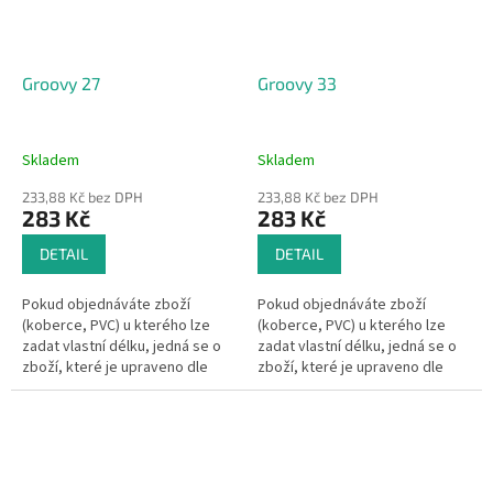
Groovy 27
Groovy 33
Skladem
Skladem
233,88 Kč bez DPH
233,88 Kč bez DPH
283 Kč
283 Kč
DETAIL
DETAIL
Pokud objednáváte zboží
Pokud objednáváte zboží
(koberce, PVC) u kterého lze
(koberce, PVC) u kterého lze
zadat vlastní délku, jedná se o
zadat vlastní délku, jedná se o
zboží, které je upraveno dle
zboží, které je upraveno dle
Vašeho přání.Pak se dle §1837
Vašeho přání.Pak se dle §1837
písm. d) občanského
písm. d) občanského
zákoníku na...
zákoníku na...