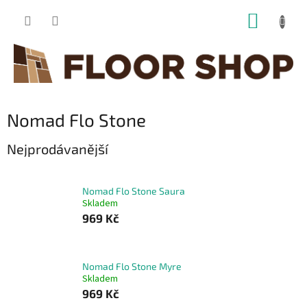
Přejít
NÁKUP
na
obsah
KOŠÍK
Nomad Flo Stone
Nejprodávanější
Nomad Flo Stone Saura
Skladem
969 Kč
Nomad Flo Stone Myre
Skladem
969 Kč