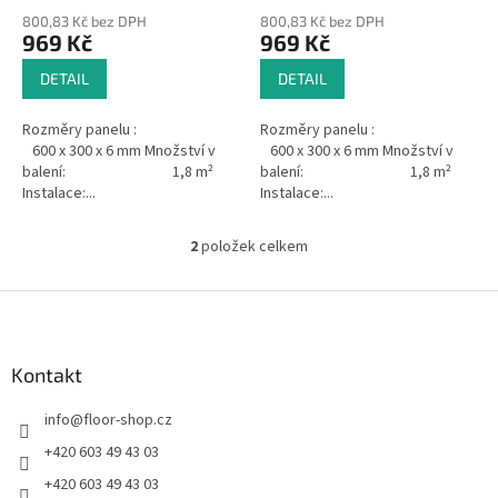
ů
800,83 Kč bez DPH
800,83 Kč bez DPH
969 Kč
969 Kč
DETAIL
DETAIL
Rozměry panelu :
Rozměry panelu :
600 x 300 x 6 mm Množství v
600 x 300 x 6 mm Množství v
balení: 1,8 m²
balení: 1,8 m²
Instalace:...
Instalace:...
2
položek celkem
O
v
l
Z
á
á
d
p
a
a
Kontakt
c
t
í
info
@
floor-shop.cz
í
p
r
+420 603 49 43 03
v
+420 603 49 43 03
k