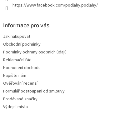
y
https://www.facebook.com/podlahy.podlahy/
v
ý
p
Informace pro vás
i
s
Jak nakupovat
u
Obchodní podmínky
Podmínky ochrany osobních údajů
Reklamační řád
Hodnocení obchodu
Napište nám
Ověřování recenzí
Formulář odstoupení od smlouvy
Prodávané značky
Výdejní místa