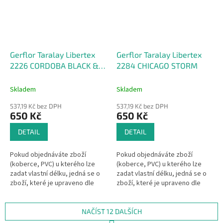
Gerflor Taralay Libertex
Gerflor Taralay Libertex
2226 CORDOBA BLACK &
2284 CHICAGO STORM
WHITE
Skladem
Skladem
537,19 Kč bez DPH
537,19 Kč bez DPH
650 Kč
650 Kč
DETAIL
DETAIL
Pokud objednáváte zboží
Pokud objednáváte zboží
(koberce, PVC) u kterého lze
(koberce, PVC) u kterého lze
zadat vlastní délku, jedná se o
zadat vlastní délku, jedná se o
zboží, které je upraveno dle
zboží, které je upraveno dle
Vašeho přání.Pak se dle §1837
Vašeho přání.Pak se dle §1837
písm. d) občanského...
písm. d) občanského...
NAČÍST 12 DALŠÍCH