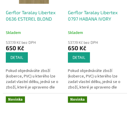
Gerflor Taralay Libertex
Gerflor Taralay Libertex
0636 ESTEREL BLOND
0797 HABANA IVORY
Skladem
Skladem
537,19 Kč bez DPH
537,19 Kč bez DPH
650 Kč
650 Kč
DETAIL
DETAIL
Pokud objednáváte zboží
Pokud objednáváte zboží
(koberce, PVC) u kterého lze
(koberce, PVC) u kterého lze
zadat vlastní délku, jedná se o
zadat vlastní délku, jedná se o
zboží, které je upraveno dle
zboží, které je upraveno dle
Vašeho přání.Pak se dle §1837
Vašeho přání.Pak se dle §1837
písm. d) občanského
písm. d) občanského
Novinka
Novinka
zákoníku na...
zákoníku na...