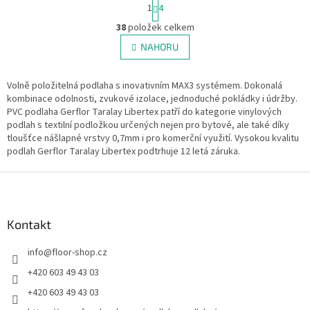
S
1
4
t
O
r
38
položek celkem
v
á
l
NAHORU
n
á
k
d
o
v
Volně položitelná podlaha s inovativním MAX3 systémem. Dokonalá
a
á
kombinace odolnosti, zvukové izolace, jednoduché pokládky i údržby.
c
n
PVC podlaha Gerflor Taralay Libertex patří do kategorie vinylových
í
í
podlah s textilní podložkou určených nejen pro bytové, ale také díky
p
tloušťce nášlapné vrstvy 0,7mm i pro komerční využití. Vysokou kvalitu
r
podlah Gerflor Taralay Libertex podtrhuje 12 letá záruka.
v
k
Z
y
v
á
ý
p
p
a
Kontakt
i
t
s
info
@
floor-shop.cz
í
u
+420 603 49 43 03
+420 603 49 43 03