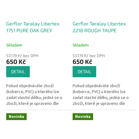
Gerflor Taralay Libertex
Gerflor Taralay Libertex
1751 PURE OAK GREY
2218 ROUGH TAUPE
Skladem
Skladem
537,19 Kč bez DPH
537,19 Kč bez DPH
650 Kč
650 Kč
DETAIL
DETAIL
Pokud objednáváte zboží
Pokud objednáváte zboží
(koberce, PVC) u kterého lze
(koberce, PVC) u kterého lze
zadat vlastní délku, jedná se o
zadat vlastní délku, jedná se o
zboží, které je upraveno dle
zboží, které je upraveno dle
Vašeho přání.Pak se dle §1837
Vašeho přání.Pak se dle §1837
písm. d) občanského...
písm. d) občanského...
Novinka
Novinka