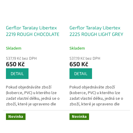
Gerflor Taralay Libertex
Gerflor Taralay Libertex
2219 ROUGH CHOCOLATE
2225 ROUGH LIGHT GREY
Skladem
Skladem
537,19 Kč bez DPH
537,19 Kč bez DPH
650 Kč
650 Kč
DETAIL
DETAIL
Pokud objednáváte zboží
Pokud objednáváte zboží
(koberce, PVC) u kterého lze
(koberce, PVC) u kterého lze
zadat vlastní délku, jedná se o
zadat vlastní délku, jedná se o
zboží, které je upraveno dle
zboží, které je upraveno dle
Vašeho přání.Pak se dle §1837
Vašeho přání.Pak se dle §1837
písm. d) občanského...
písm. d) občanského...
Novinka
Novinka