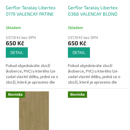
o
d
Gerflor Taralay Libertex
Gerflor Taralay Libertex
u
0179 VALENCAY PATINE
0368 VALENCAY BLOND
k
t
Skladem
Skladem
ů
537,19 Kč bez DPH
537,19 Kč bez DPH
650 Kč
650 Kč
DETAIL
DETAIL
Pokud objednáváte zboží
Pokud objednáváte zboží
(koberce, PVC) u kterého lze
(koberce, PVC) u kterého lze
zadat vlastní délku, jedná se o
zadat vlastní délku, jedná se o
zboží, které je upraveno dle
zboží, které je upraveno dle
Vašeho přání.Pak se dle §1837
Vašeho přání.Pak se dle §1837
písm. d) občanského
písm. d) občanského
Novinka
Novinka
zákoníku na...
zákoníku na...