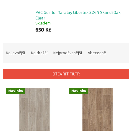
PVC Gerflor Taralay Libertex 2244 Skandi Oak
Clear
Skladem
650 Kč
Ř
a
Nejlevnější
Nejdražší
Nejprodávanější
Abecedně
z
e
n
OTEVŘÍT FILTR
í
p
V
r
Novinka
Novinka
ý
o
p
d
i
u
s
k
p
t
r
ů