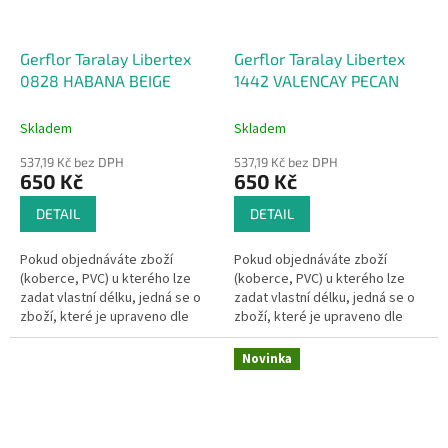
Gerflor Taralay Libertex
Gerflor Taralay Libertex
0828 HABANA BEIGE
1442 VALENCAY PECAN
Skladem
Skladem
537,19 Kč bez DPH
537,19 Kč bez DPH
650 Kč
650 Kč
DETAIL
DETAIL
Pokud objednáváte zboží
Pokud objednáváte zboží
(koberce, PVC) u kterého lze
(koberce, PVC) u kterého lze
zadat vlastní délku, jedná se o
zadat vlastní délku, jedná se o
zboží, které je upraveno dle
zboží, které je upraveno dle
Vašeho přání.Pak se dle §1837
Vašeho přání.Pak se dle §1837
písm. d) občanského
písm. d) občanského...
Novinka
zákoníku na...