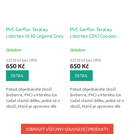
PVC Gerflor Taralay
PVC Gerflor Taralay
Libertex 1430 Legend Grey
Libertex 2241 Cocoon
Silver Brown
Skladem
Skladem
537,19 Kč bez DPH
537,19 Kč bez DPH
650 Kč
650 Kč
DETAIL
DETAIL
Pokud objednáváte zboží
Pokud objednáváte zboží
(koberce, PVC) u kterého lze
(koberce, PVC) u kterého lze
zadat vlastní délku, jedná se o
zadat vlastní délku, jedná se o
zboží, které je upraveno dle
zboží, které je upraveno dle
Vašeho přání.Pak se dle §1837
Vašeho přání.Pak se dle §1837
písm. d) občanského
písm. d) občanského
zákoníku na...
zákoníku na...
ZOBRAZIT VŠECHNY SOUVISEJÍCÍ PRODUKTY