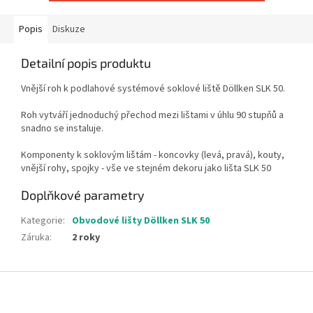
Popis
Diskuze
Detailní popis produktu
Vnější roh k podlahové systémové soklové liště Döllken SLK 50.
Roh vytváří jednoduchý přechod mezi lištami v úhlu 90 stupňů a
snadno se instaluje.
Komponenty k soklovým lištám - koncovky (levá, pravá), kouty,
vnější rohy, spojky - vše ve stejném dekoru jako lišta SLK 50
Doplňkové parametry
Kategorie
:
Obvodové lišty Döllken SLK 50
Záruka
:
2 roky
Z
á
p