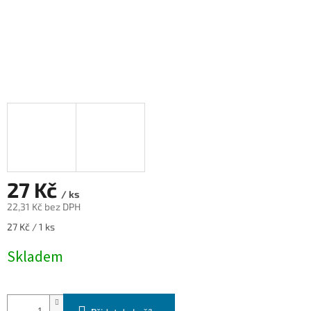
27 Kč
/ ks
22,31 Kč bez DPH
Měrná
27 Kč / 1 ks
cena:
Skladem