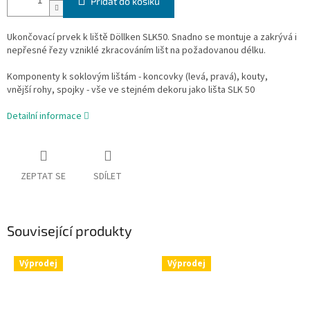
Přidat do košíku
Ukončovací prvek k liště Döllken SLK50. Snadno se montuje a zakrývá i
nepřesné řezy vzniklé zkracováním lišt na požadovanou délku.
Komponenty k soklovým lištám - koncovky (levá, pravá), kouty,
vnější rohy, spojky - vše ve stejném dekoru jako lišta SLK 50
Detailní informace
ZEPTAT SE
SDÍLET
Související produkty
Výprodej
Výprodej