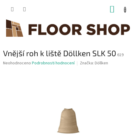
Přejít
NÁKUP
na
obsah
KOŠÍK
Vnější roh k liště Döllken SLK 50
619
Průměrné
Neohodnoceno
Podrobnosti hodnocení
Značka:
Döllken
hodnocení
produktu
je
0,0
z
5
hvězdiček.