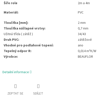
Šíře role
2m a 4m
Materiál:
PVC
Tloušťka [mm]:
2 mm
Tloušťka nášlapné vrstvy:
0,7 mm
Užitná třída ( zátěž )
34/43
Druh PVC:
zátěžové
Vhodné pro podlahové topení:
ano
Tepelný odpor R:
0,014 m²K/W
Výrobce:
BEAUFLOR
Detailní informace
ZEPTAT SE
SDÍLET