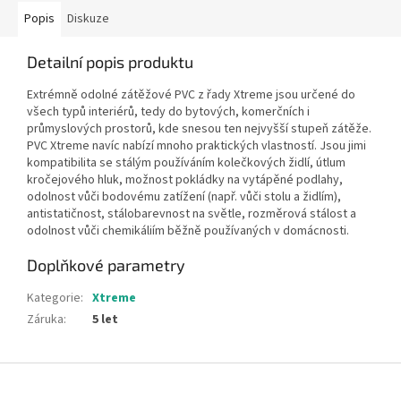
Popis
Diskuze
Detailní popis produktu
Extrémně odolné zátěžové PVC z řady Xtreme jsou určené do
všech typů interiérů, tedy do bytových, komerčních i
průmyslových prostorů, kde snesou ten nejvyšší stupeň zátěže.
PVC Xtreme navíc nabízí mnoho praktických vlastností. Jsou jimi
kompatibilita se stálým používáním kolečkových židlí, útlum
kročejového hluk, možnost pokládky na vytápěné podlahy,
odolnost vůči bodovému zatížení (např. vůči stolu a židlím),
antistatičnost, stálobarevnost na světle, rozměrová stálost a
odolnost vůči chemikáliím běžně používaných v domácnosti.
Doplňkové parametry
Kategorie
:
Xtreme
Záruka
:
5 let
Z
á