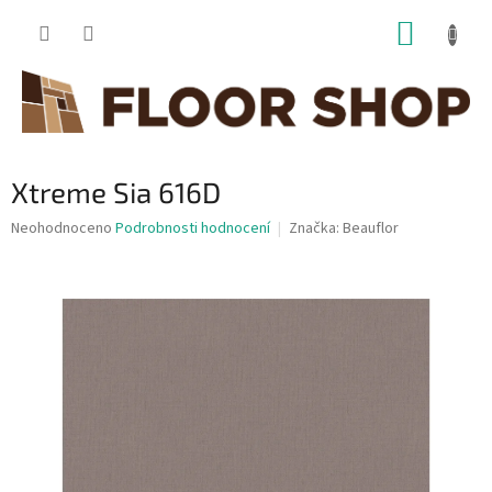
Přejít
NÁKUP
na
obsah
KOŠÍK
Xtreme Sia 616D
Průměrné
Neohodnoceno
Podrobnosti hodnocení
Značka:
Beauflor
hodnocení
produktu
je
0,0
z
5
hvězdiček.