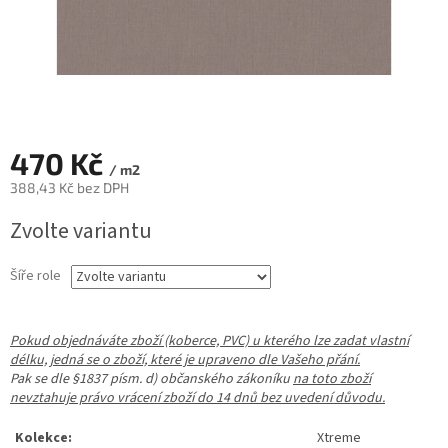
470 Kč
/ m2
388,43 Kč bez DPH
Měrná
Zvolte variantu
cena:
Šíře role
Pokud objednáváte zboží (koberce, PVC) u kterého lze zadat vlastní
délku, jedná se o zboží, které je upraveno dle Vašeho přání.
Pak se dle §1837 písm. d) občanského zákoníku
na toto zboží
nevztahuje právo vrácení zboží do 14 dnů bez uvedení důvodu.
Kolekce:
Xtreme