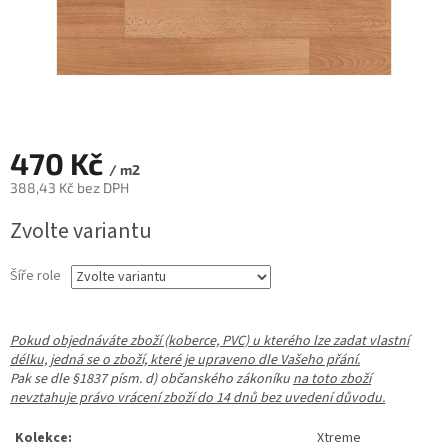
470 Kč
/ m2
388,43 Kč bez DPH
Měrná
Zvolte variantu
cena:
Šíře role
Pokud objednáváte zboží (koberce, PVC) u kterého lze zadat vlastní
délku, jedná se o zboží, které je upraveno dle Vašeho přání.
Pak se dle §1837 písm. d) občanského zákoníku
na toto zboží
nevztahuje právo vrácení zboží do 14 dnů bez uvedení důvodu.
Kolekce:
Xtreme