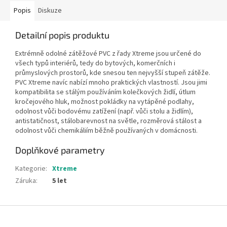
Popis
Diskuze
Detailní popis produktu
Extrémně odolné zátěžové PVC z řady Xtreme jsou určené do
všech typů interiérů, tedy do bytových, komerčních i
průmyslových prostorů, kde snesou ten nejvyšší stupeň zátěže.
PVC Xtreme navíc nabízí mnoho praktických vlastností. Jsou jimi
kompatibilita se stálým používáním kolečkových židlí, útlum
kročejového hluk, možnost pokládky na vytápěné podlahy,
odolnost vůči bodovému zatížení (např. vůči stolu a židlím),
antistatičnost, stálobarevnost na světle, rozměrová stálost a
odolnost vůči chemikáliím běžně používaných v domácnosti.
Doplňkové parametry
Kategorie
:
Xtreme
Záruka
:
5 let
Z
á