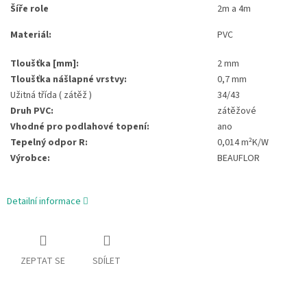
Šíře role
2m a 4m
Materiál:
PVC
Tloušťka [mm]:
2 mm
Tloušťka nášlapné vrstvy:
0,7 mm
Užitná třída ( zátěž )
34/43
Druh PVC:
zátěžové
Vhodné pro podlahové topení:
ano
Tepelný odpor R:
0,014 m²K/W
Výrobce:
BEAUFLOR
Detailní informace
ZEPTAT SE
SDÍLET