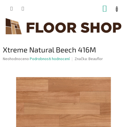
Přejít
NÁKUP
na
obsah
KOŠÍK
Xtreme Natural Beech 416M
Průměrné
Neohodnoceno
Podrobnosti hodnocení
Značka:
Beauflor
hodnocení
produktu
je
0,0
z
5
hvězdiček.