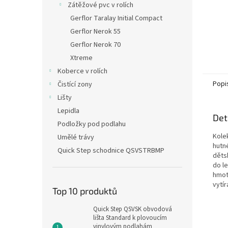
Zátěžové pvc v rolích
Gerflor Taralay Initial Compact
Gerflor Nerok 55
Gerflor Nerok 70
Xtreme
Koberce v rolích
Popi
Čistící zony
Lišty
Lepidla
Det
Podložky pod podlahu
Kolek
Umělé trávy
hutn
Quick Step schodnice QSVSTRBMP
děts
do l
hmot
vytír
Top 10 produktů
Quick Step QSVSK obvodová
lišta Standard k plovoucím
vinylovým podlahám