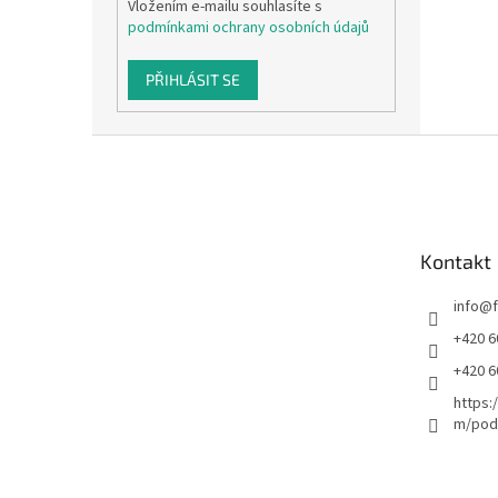
Vložením e-mailu souhlasíte s
podmínkami ochrany osobních údajů
PŘIHLÁSIT SE
Z
á
p
a
t
Kontakt
í
info
@
+420 6
+420 6
https:
m/podl