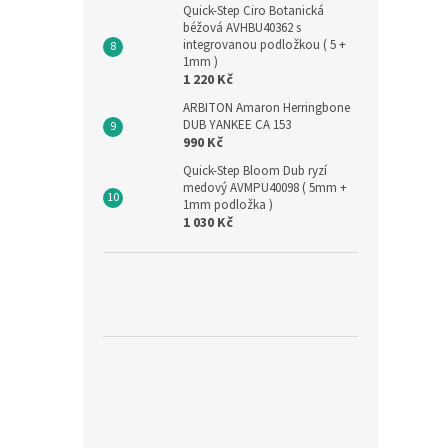
Quick-Step Ciro Botanická
béžová AVHBU40362 s
integrovanou podložkou ( 5 +
1mm )
1 220 Kč
ARBITON Amaron Herringbone
DUB YANKEE CA 153
990 Kč
Quick-Step Bloom Dub ryzí
medový AVMPU40098 ( 5mm +
1mm podložka )
1 030 Kč