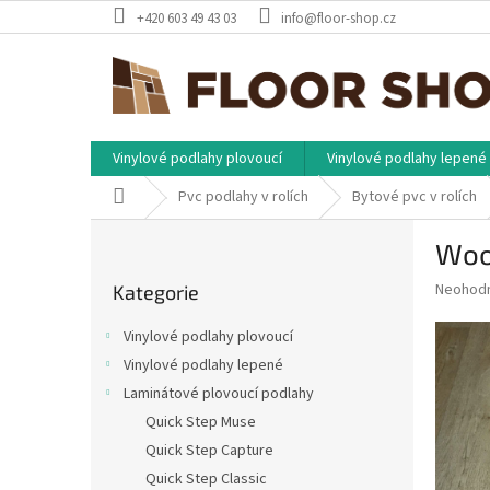
Přejít
+420 603 49 43 03
info@floor-shop.cz
na
obsah
Vinylové podlahy plovoucí
Vinylové podlahy lepené
Domů
Pvc podlahy v rolích
Bytové pvc v rolích
P
Woo
o
Přeskočit
s
Průměr
Neohod
Kategorie
kategorie
t
hodnoce
r
produkt
Vinylové podlahy plovoucí
a
je
Vinylové podlahy lepené
0,0
n
z
Laminátové plovoucí podlahy
n
5
í
Quick Step Muse
hvězdič
p
Quick Step Capture
a
Quick Step Classic