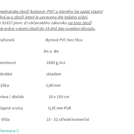
ednáváte zboží (koberce, PVC) u kterého lze zadat vlastní
dná se o zboží, které je upraveno dle Vašeho přání.
le §1837 písm. d) občanského zákoníku
na toto zboží
e právo vrácení zboží do 14 dnů bez uvedení důvodu.
ní zařazení Bytové PVC bez filcu
e role 3m a 4m
vá hmotnost 1800 g/m2
ost dodání skladem
ová výška 2,60 mm
 prkna / dlaždic 20 x 150 cm
nášlapné vrstvy 0,35 mm PUR
vá třída 23 - 32 střední komerční
informace