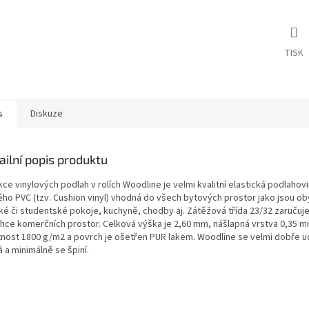
TISK
s
Diskuze
ailní popis produktu
ce vinylových podlah v rolích Woodline je velmi kvalitní elastická podlahovi
ého PVC (tzv. Cushion vinyl) vhodná do všech bytových prostor jako jsou ob
ké či studentské pokoje, kuchyně, chodby aj. Zátěžová třída 23/32 zaručuje 
ehce komerčních prostor. Celková výška je 2,60 mm, nášlapná vrstva 0,35 m
nost 1800 g/m2 a povrch je ošetřen PUR lakem. Woodline se velmi dobře u
á a minimálně se špiní.