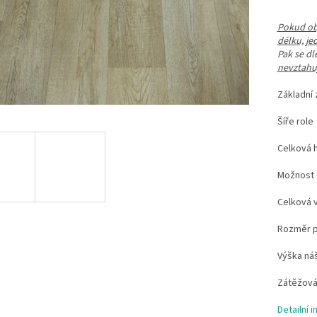
Pokud obj
délku, je
Pak se d
nevztahuj
Základ
Šíř
Celko
Možn
Celk
Rozměr
Výška 
Zátěžo
Detailní 