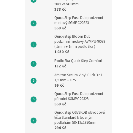
58x12x2400mm
378 Kč
Quick Step Fuse Dub podzimní
medový SGMPC20323
550 Kč
Quick-Step Bloom Dub
podzimní medový AVMPU40088
( 5mm + 1mm podložka )
1 030 Kč
Podložka Quick-Step Comfort
132 Kč
Arbiton Secura Vinyl Click 3in1
1,5 mm - XPS
99 Kč
Quick Step Fuse Dub podzimní
přírodní SGMPC20325
550 Kč
Quick Step QSVSKDB obvodová
lišta Standard k lepeným
podlahám 58x12x1870mm
294 Kč