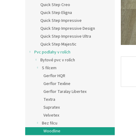
n
Quick Step Creo
e
Quick Step Eligna
l
Quick Step Impressive
Quick Step Impressive Design
Quick Step Impressive Ultra
Quick Step Majestic
Pvc podlahy v rolích
Bytové pvc v rolích
S filcem
Gerflor HQR
Gerflor Texline
Gerflor Taralay Libertex
Textra
Supratex
Velvetex
Bez filcu
Woodline