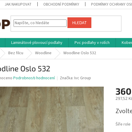
JAK NAKUPOVAT
OBCHODNÍ PODMÍNKY
PODMÍNKY OCHRANY OS
HLEDAT
Laminátové plovoucí podlahy
Pvc podlahy v rolích
Kober
Bez filcu
Woodline
Woodline Oslo 532
dline Oslo 532
né
noceno
Podrobnosti hodnocení
Značka:
Ivc Group
ní
360
u
297,52 K
Měrná
Zvolt
cena:
ek.
Šíře role