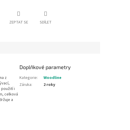
ZEPTAT SE
SDÍLET
Doplňkové parametry
na z
Kategorie
:
Woodline
ývací,
Záruka
:
2 roky
použití i
m, celková
držuje a