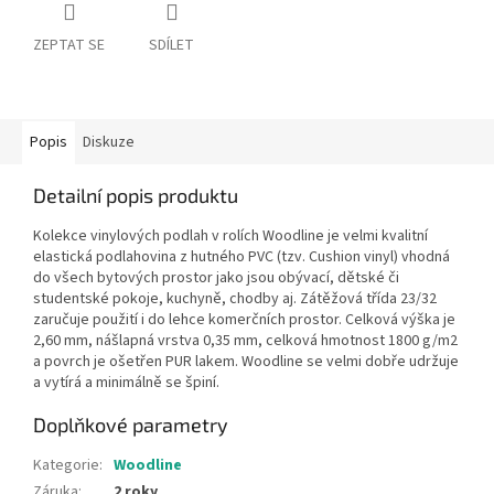
ZEPTAT SE
SDÍLET
Popis
Diskuze
Detailní popis produktu
Kolekce vinylových podlah v rolích Woodline je velmi kvalitní
elastická podlahovina z hutného PVC (tzv. Cushion vinyl) vhodná
do všech bytových prostor jako jsou obývací, dětské či
studentské pokoje, kuchyně, chodby aj. Zátěžová třída 23/32
zaručuje použití i do lehce komerčních prostor. Celková výška je
2,60 mm, nášlapná vrstva 0,35 mm, celková hmotnost 1800 g/m2
a povrch je ošetřen PUR lakem. Woodline se velmi dobře udržuje
a vytírá a minimálně se špiní.
Doplňkové parametry
Kategorie
:
Woodline
Záruka
:
2 roky