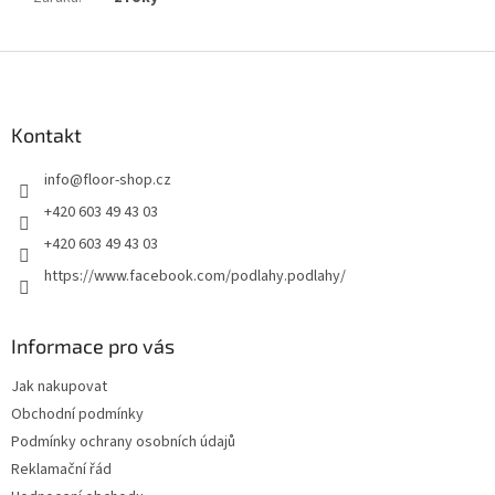
Z
á
p
a
Kontakt
t
info
@
floor-shop.cz
í
+420 603 49 43 03
+420 603 49 43 03
https://www.facebook.com/podlahy.podlahy/
Informace pro vás
Jak nakupovat
Obchodní podmínky
Podmínky ochrany osobních údajů
Reklamační řád