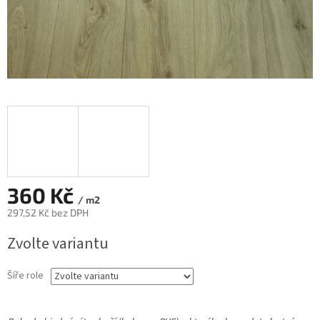
360 Kč
/ m2
297,52 Kč bez DPH
Měrná
Zvolte variantu
cena:
Šíře role