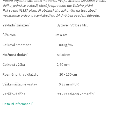
Pokud objednáváte zboží (koberce, PVC) u kterého lze zadat vlastní
délku, jedná se o zboží, které je upraveno dle Vašeho přání.
Pak se dle §1837 písm. d) občanského zákoníku
na toto zboží
nevztahuje právo vrácení zboží do 14 dnů bez uvedení důvodu.
Základní zařazení Bytové PVC bez filcu
Šíře role 3m a 4m
Celková hmotnost 1800 g/m2
Možnost dodání skladem
Celková výška 2,60 mm
Rozměr prkna / dlaždic 20 x 150 cm
Výška nášlapné vrstvy 0,35 mm PUR
Zátěžová třída 23 - 32 střední komerční
Detailní informace