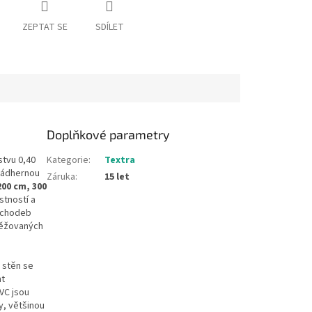
ZEPTAT SE
SDÍLET
Doplňkové parametry
stvu 0,40
Kategorie
:
Textra
nádhernou
Záruka
:
15 let
200 cm, 300
stností a
, chodeb
atěžovaných
 stěn se
nt
VC jsou
y, většinou