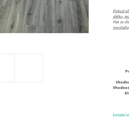
Pokud obj
délku, je
Pak se d
nevztahuj
P
Vhodno
Vhodnos
Kl
Detailní 