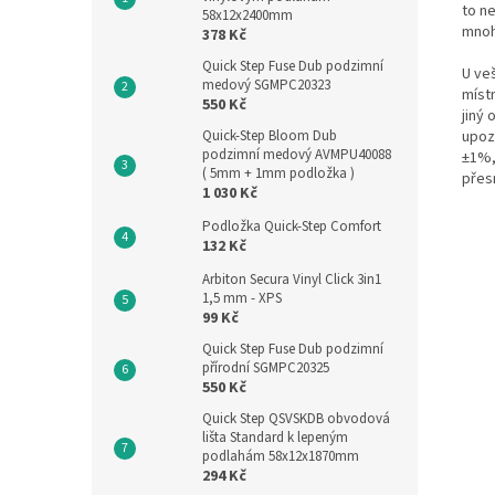
to ne
58x12x2400mm
mnoh
378 Kč
Quick Step Fuse Dub podzimní
U ve
medový SGMPC20323
místn
550 Kč
jiný 
Quick-Step Bloom Dub
upozo
podzimní medový AVMPU40088
±1%,
( 5mm + 1mm podložka )
přesn
1 030 Kč
Podložka Quick-Step Comfort
132 Kč
Arbiton Secura Vinyl Click 3in1
1,5 mm - XPS
99 Kč
Quick Step Fuse Dub podzimní
přírodní SGMPC20325
550 Kč
Quick Step QSVSKDB obvodová
lišta Standard k lepeným
podlahám 58x12x1870mm
294 Kč