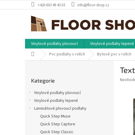
Přejít
+420 603 49 43 03
info@floor-shop.cz
na
obsah
Vinylové podlahy plovoucí
Vinylové podlahy lepené
Domů
Pvc podlahy v rolích
Bytové pvc v rolích
P
Tex
o
Přeskočit
s
Průměr
Neohod
Kategorie
kategorie
t
hodnoce
r
produkt
Vinylové podlahy plovoucí
a
je
Vinylové podlahy lepené
0,0
n
z
Laminátové plovoucí podlahy
n
5
í
Quick Step Muse
hvězdič
p
Quick Step Capture
a
Quick Step Classic