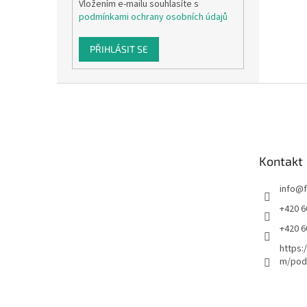
Vložením e-mailu souhlasíte s
podmínkami ochrany osobních údajů
PŘIHLÁSIT SE
Z
á
p
a
t
Kontakt
í
info
@
+420 6
+420 6
https:
m/podl