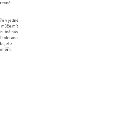
barevně
ře v jedné
e může mít
e nutné nás
í toleranci
ebujete
měřili.