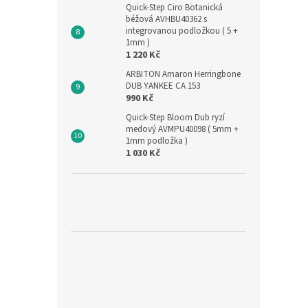
Quick-Step Ciro Botanická
béžová AVHBU40362 s
integrovanou podložkou ( 5 +
1mm )
1 220 Kč
ARBITON Amaron Herringbone
DUB YANKEE CA 153
990 Kč
Quick-Step Bloom Dub ryzí
medový AVMPU40098 ( 5mm +
1mm podložka )
1 030 Kč