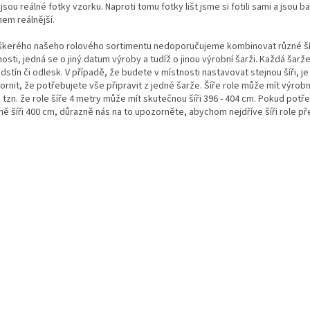
jsou reálné fotky vzorku. Naproti tomu fotky lišt jsme si fotili sami a jsou 
em reálnější.
škerého našeho rolového sortimentu nedoporučujeme kombinovat různé ší
osti, jedná se o jiný datum výroby a tudíž o jinou výrobní šarži. Každá šarž
odstín či odlesk. V případě, že budete v místnosti nastavovat stejnou šíři, j
rnit, že potřebujete vše připravit z jedné šarže. Šíře role může mít výrobn
 tzn. že role šíře 4 metry může mít skutečnou šíři 396 - 404 cm. Pokud potř
ě šíři 400 cm, důrazně nás na to upozorněte, abychom nejdříve šíři role pře