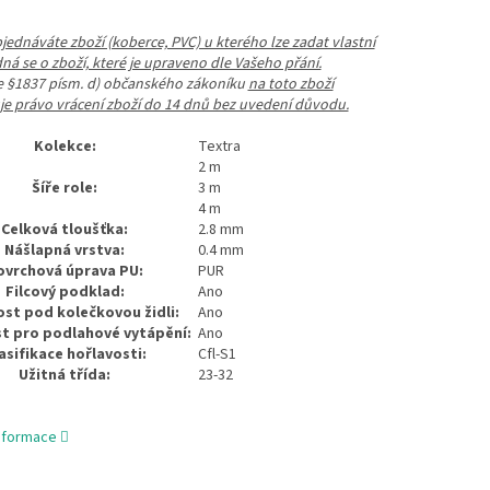
ednáváte zboží (koberce, PVC) u kterého lze zadat vlastní
dná se o zboží, které je upraveno dle Vašeho přání.
le §1837 písm. d) občanského zákoníku
na toto zboží
e právo vrácení zboží do 14 dnů bez uvedení důvodu.
Kolekce:
Textra
2 m
Šíře role:
3 m
4 m
Celková tloušťka:
2.8 mm
Nášlapná vrstva:
0.4 mm
ovrchová úprava PU:
PUR
Filcový podklad:
Ano
st pod kolečkovou židli:
Ano
t pro podlahové vytápění:
Ano
asifikace hořlavosti:
Cfl-S1
Užitná třída:
23-32
informace