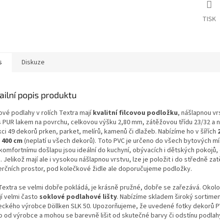
TISK
s
Diskuze
ailní popis produktu
ové podlahy v rolích Textra mají
kvalitní filcovou podložku
, nášlapnou vr
 PUR lakem na povrchu, celkovou výšku 2,80 mm, zátěžovou třídu 23/32 a 
ci 49 dekorů prken, parket, melírů, kamenů či dlažeb. Nabízíme ho v šířích
 400 cm
(neplatí u všech dekorů). Toto PVC je určeno do všech bytových mí
 komfortnímu došlapu jsou ideální do kuchyní, obývacích i dětských pokojů
 Jelikož mají ale i vysokou nášlapnou vrstvu, lze je položit i do středně z
rčních prostor, pod kolečkové židle ale doporučujeme podložky.
Textra se velmi dobře pokládá, je krásně pružné, dobře se zařezává. Okolo
í velmi často
soklové podlahové lišty
. Nabízíme skladem široký sortime
ckého výrobce Döllken SLK 50. Upozorňujeme, že uvedené fotky dekorů P
o od výrobce a mohou se barevně lišit od skutečné barvy či odstínu podlah