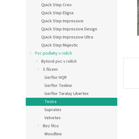
n
Quick Step Creo
e
Quick Step Eligna
l
Quick Step Impressive
Quick Step Impressive Design
Quick Step Impressive Ultra
Quick Step Majestic
Pvc podlahy v rolích
Bytové pvc v rolích
S filcem
Gerflor HQR
Gerflor Texline
Gerflor Taralay Libertex
Textra
Supratex
Velvetex
Bez filcu
Woodline