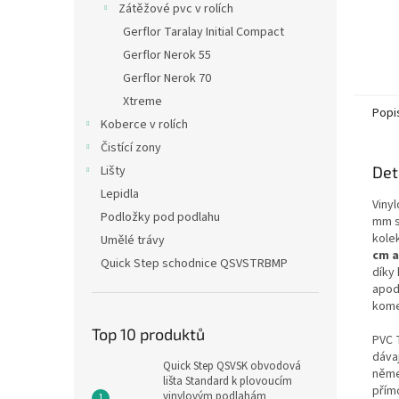
Zátěžové pvc v rolích
Gerflor Taralay Initial Compact
Gerflor Nerok 55
Gerflor Nerok 70
Xtreme
Popi
Koberce v rolích
Čistící zony
Lišty
Det
Lepidla
Vinyl
Podložky pod podlahu
mm s
kolek
Umělé trávy
cm a
Quick Step schodnice QSVSTRBMP
díky
apod.
kome
Top 10 produktů
PVC 
dávaj
Quick Step QSVSK obvodová
něme
lišta Standard k plovoucím
přím
vinylovým podlahám