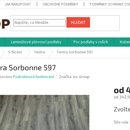
JAK NAKUPOVAT
OBCHODNÍ PODMÍNKY
PODMÍNKY OCHRANY OS
HLEDAT
Laminátové plovoucí podlahy
Pvc podlahy v rolích
Kober
S filcem
Textra
Textra Sorbonne 597
tra Sorbonne 597
né
noceno
Podrobnosti hodnocení
Značka:
Ivc Group
ní
od
u
od
342,9
Měrná
Zvolt
cena:
ek.
Šíře role