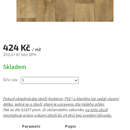
424 Kč
/ m2
350,41 Kč bez DPH
Měrná
Skladem
cena:
Šíře role
Pokud objednáváte zboží (koberce, PVC) u kterého lze zadat vlastní
délku, jedná se o zboží, které je upraveno dle Vašeho přání.
Pak se dle §1837 písm. d) občanského zákoníku
na toto zboží
nevztahuje právo vrácení zboží do 14 dnů bez uvedení důvodu.
Parametr
Popis