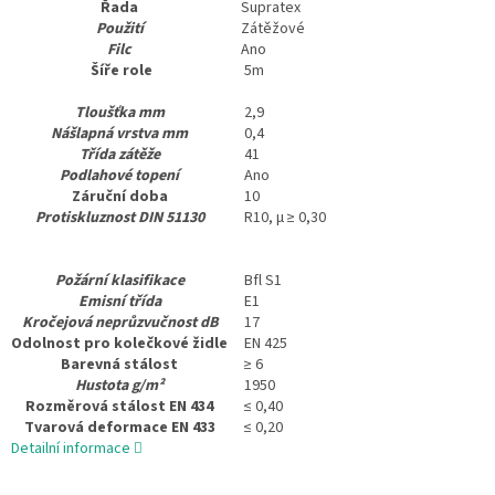
Řada
Supratex
Použití
Zátěžové
Filc
Ano
Šíře role
5m
Tloušťka mm
2,9
Nášlapná vrstva mm
0,4
Třída zátěže
41
Podlahové topení
Ano
Záruční doba
10
Protiskluznost DIN 51130
R10, μ ≥ 0,30
Požární klasifikace
Bfl S1
Emisní třída
E1
Kročejová neprůzvučnost dB
17
Odolnost pro kolečkové židle
EN 425
Barevná stálost
≥ 6
Hustota g/m²
1950
Rozměrová stálost EN 434
≤ 0,40
Tvarová deformace EN 433
≤ 0,20
Detailní informace