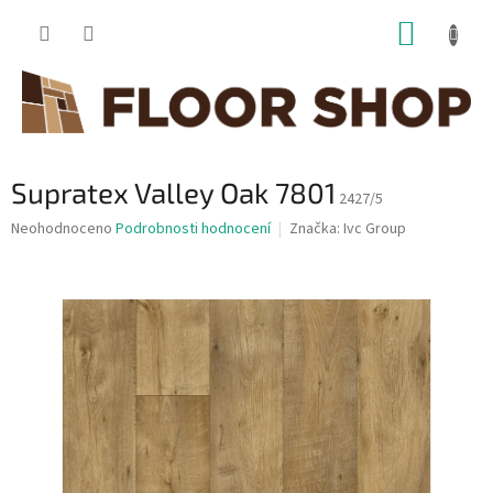
Přejít
NÁKUP
na
obsah
KOŠÍK
Supratex Valley Oak 7801
2427/5
Průměrné
Neohodnoceno
Podrobnosti hodnocení
Značka:
Ivc Group
hodnocení
produktu
je
0,0
z
5
hvězdiček.