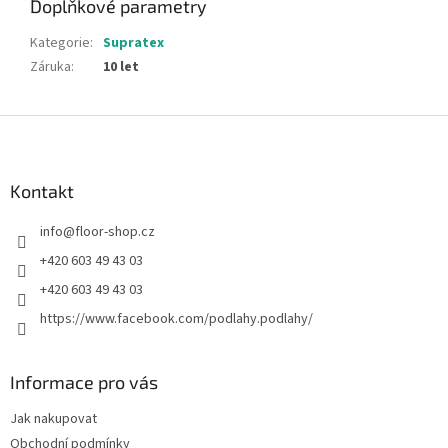
Doplňkové parametry
Kategorie
:
Supratex
Záruka
:
10 let
Z
á
p
a
Kontakt
t
info
@
floor-shop.cz
í
+420 603 49 43 03
+420 603 49 43 03
https://www.facebook.com/podlahy.podlahy/
Informace pro vás
Jak nakupovat
Obchodní podmínky