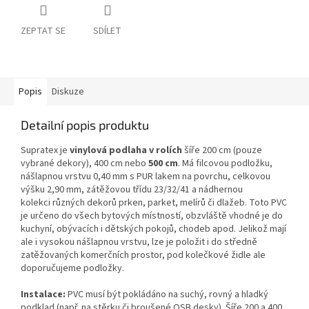
ZEPTAT SE
SDÍLET
Popis
Diskuze
Detailní popis produktu
Supratex je
vinylová podlaha v rolích
šíře 200 cm (pouze
vybrané dekory), 400 cm nebo
500 cm
. Má filcovou podložku,
nášlapnou vrstvu 0,40 mm s PUR lakem na povrchu, celkovou
výšku 2,90 mm, zátěžovou třídu 23/32/41 a nádhernou
kolekci různých dekorů prken, parket, melírů či dlažeb. Toto PVC
je určeno do všech bytových místností, obzvláště vhodné je do
kuchyní, obývacích i dětských pokojů, chodeb apod. Jelikož mají
ale i vysokou nášlapnou vrstvu, lze je položit i do středně
zatěžovaných komerčních prostor, pod kolečkové židle ale
doporučujeme podložky.
Instalace:
PVC musí být pokládáno na suchý, rovný a hladký
podklad (např. na stěrku či broušené OSB desky). Šíře 200 a 400