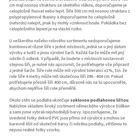
cm mají nosnou strukturu ze skelného vlákna, doporučujeme je
celoplošně fixovat nebo lepit. Šíře 500 cm má nosnou strukturu z
polypropylenové tkaniny a doporučujeme ho celoplošně
(natvrdo) nalepit, jinak by mohly vzniknout boule. Pokládka bez
celoplošného lepení je na vlastní riziko.
U veškerého našeho rolového sortimentu nedoporučujeme
kombinovat různé šíře v jedné místnosti, jedná se o jiný datum
výroby a tudíž o jinou výrobní šarži. Každá šarže může mít jiný
odstín či odlesk. V případě, že budete v místnosti nastavovat
stejnou šíři, je nutné nás upozornit, že potřebujete vše připravit
z jedné šarže. Šíře role může mít výrobní toleranci ±1%, tzn. že
role šíře 4 metry může mít skutečnou šíři 396 - 404 cm. Pokud
potřebujete přesně šíři 400 cm, důrazně nás na to upozorněte,
abychom nejdříve šíři role přeměřili.
Okolo stěn se podlaha ukončuje
soklovou podlahovou lištou
.
Nabízíme skladem široký sortiment německého výrobce Döllken
a sami jsme vybrali nejvhodnější barvy. Upozorňujeme, že
uvedené fotky dekorů PVC jsou přímo od výrobce a mohou se
barevně lišit od skutečné barvy či odstínu podlahy, většinou to
nejsou reálné fotky vzorku.