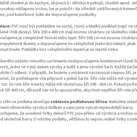
láště vhodné je do kuchyní, obývacích i dětských pokojů, chodeb apod. Jel
i vysokou nášlapnou vrstvu, lze je položit i do středně zatěžovaných komer
tor, pod kolečkové židle ale doporučujeme podložky.
alace:
PVC musí být pokládáno na suchý, rovný a hladký podklad (např. na st
šené OSB desky). Šíře 200 a 400 cm mají nosnou strukturu ze skelného vlák
ručujeme je celoplošně fixovat nebo lepit. Šíře 500 cm má nosnou struktur
propylenové tkaniny a doporučujeme ho celoplošně (natvrdo) nalepit, jinak
nout boule. Pokládka bez celoplošného lepení je na vlastní riziko.
škerého našeho rolového sortimentu nedoporučujeme kombinovat různé ší
osti, jedná se o jiný datum výroby a tudíž o jinou výrobní šarži. Každá šarž
odstín či odlesk. V případě, že budete v místnosti nastavovat stejnou šíři, j
rnit, že potřebujete vše připravit z jedné šarže. Šíře role může mít výrobn
 tzn. že role šíře 4 metry může mít skutečnou šíři 396 - 404 cm. Pokud potř
ě šíři 400 cm, důrazně nás na to upozorněte, abychom nejdříve šíři role pře
o stěn se podlaha ukončuje
soklovou podlahovou lištou
. Nabízíme skla
iment německého výrobce Döllken a sami jsme vybrali nejvhodnější barvy.
orňujeme, že uvedené fotky dekorů PVC jsou přímo od výrobce a mohou s
 od skutečné barvy či odstínu podlahy, většinou to nejsou reálné fotky vzork