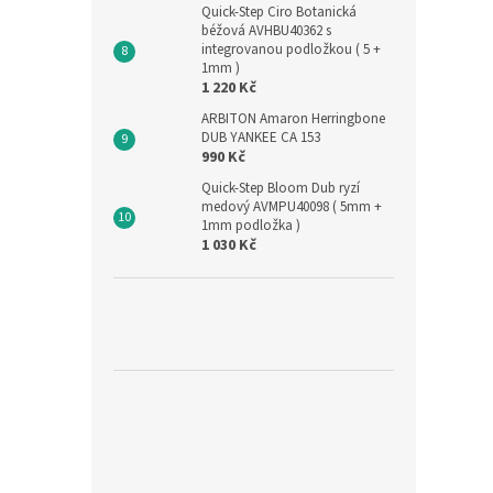
Quick-Step Ciro Botanická
béžová AVHBU40362 s
integrovanou podložkou ( 5 +
1mm )
1 220 Kč
ARBITON Amaron Herringbone
DUB YANKEE CA 153
990 Kč
Quick-Step Bloom Dub ryzí
medový AVMPU40098 ( 5mm +
1mm podložka )
1 030 Kč