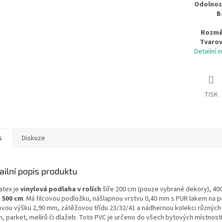
Odolnost
B
Rozměr
Tvarov
Detailní 
TISK
s
Diskuze
ailní popis produktu
atex je
vinylová podlaha v rolích
šíře 200 cm (pouze vybrané dekory), 40
o
500 cm
. Má filcovou podložku, nášlapnou vrstvu 0,40 mm s PUR lakem na p
ovou výšku 2,90 mm, zátěžovou třídu 23/32/41 a nádhernou kolekci různých
n, parket, melírů či dlažeb. Toto PVC je určeno do všech bytových místností