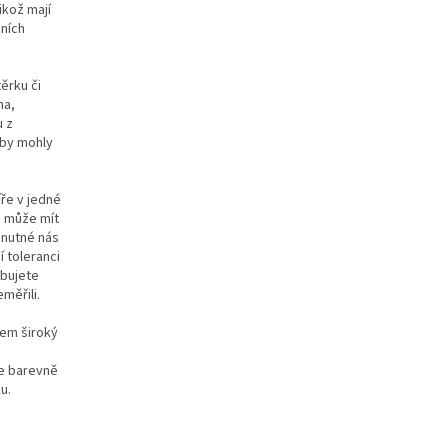
ikož mají
čních
ěrku či
na,
u z
 by mohly
ře v jedné
e může mít
e nutné nás
í toleranci
ebujete
měřili.
dem široký
e barevně
u.