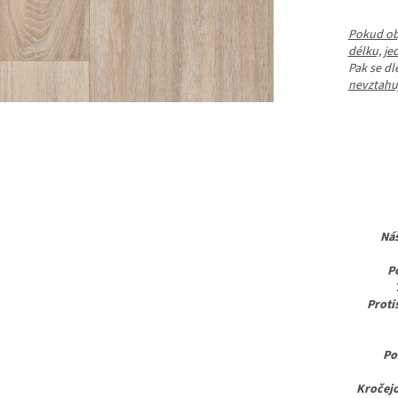
Pokud obj
délku, je
Pak se d
nevztahuj
Ná
P
Proti
Po
Kročej