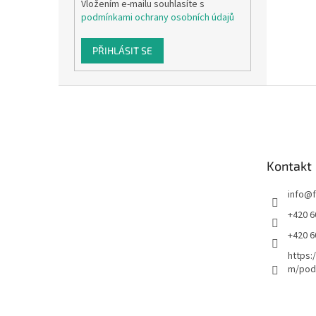
Vložením e-mailu souhlasíte s
podmínkami ochrany osobních údajů
PŘIHLÁSIT SE
Z
á
p
a
t
Kontakt
í
info
@
+420 6
+420 6
https:
m/podl