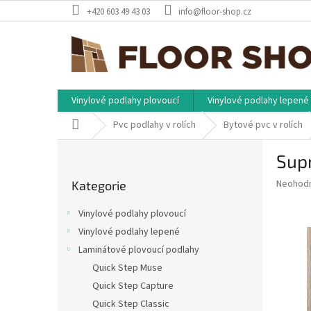
Přejít
+420 603 49 43 03
info@floor-shop.cz
na
obsah
Vinylové podlahy plovoucí
Vinylové podlahy lepené
Domů
Pvc podlahy v rolích
Bytové pvc v rolích
P
Sup
o
Přeskočit
s
Průměr
Neohod
Kategorie
kategorie
t
hodnoce
r
produkt
Vinylové podlahy plovoucí
a
je
Vinylové podlahy lepené
0,0
n
z
Laminátové plovoucí podlahy
n
5
í
Quick Step Muse
hvězdič
p
Quick Step Capture
a
Quick Step Classic