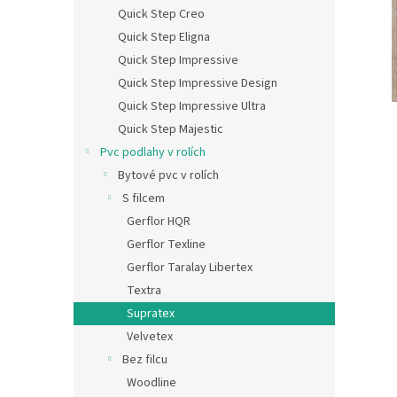
n
Quick Step Creo
e
Quick Step Eligna
l
Quick Step Impressive
Quick Step Impressive Design
Quick Step Impressive Ultra
Quick Step Majestic
Pvc podlahy v rolích
Bytové pvc v rolích
S filcem
Gerflor HQR
Gerflor Texline
Gerflor Taralay Libertex
Textra
Supratex
Velvetex
Bez filcu
Woodline