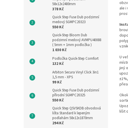
obzv
58x12x2400mm
ale 
378 Kč
pros
Quick Step Fuse Dub podzimní
medový SGMPC20323
Inst
550 Kč
brou
Quick-Step Bloom Dub
dopo
podzimní medový AVMPU40088
poly
( 5mm + 1mm podložka )
vznik
1 030 Kč
U ve
Podložka Quick-Step Comfort
místn
132 Kč
jiný 
Arbiton Secura Vinyl Click 3in1
upozo
1,5 mm - XPS
±1%,
99 Kč
přesn
Quick Step Fuse Dub podzimní
Okol
přírodní SGMPC20325
550 Kč
sort
Upoz
Quick Step QSVSKDB obvodová
lišit
lišta Standard k lepeným
podlahám 58x12x1870mm
294 Kč