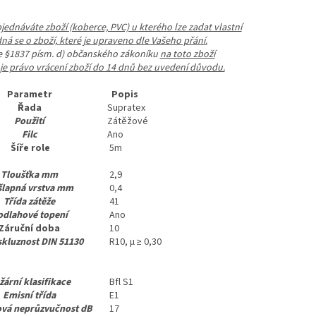
ednáváte zboží (koberce, PVC) u kterého lze zadat vlastní
dná se o zboží, které je upraveno dle Vašeho přání.
le §1837 písm. d) občanského zákoníku
na toto zboží
e právo vrácení zboží do 14 dnů bez uvedení důvodu.
Parametr
Popis
Řada
Supratex
Použití
Zátěžové
Filc
Ano
Šíře role
5m
Tloušťka mm
2,9
šlapná vrstva mm
0,4
Třída zátěže
41
odlahové topení
Ano
Záruční doba
10
skluznost DIN 51130
R10, μ ≥ 0,30
žární klasifikace
Bfl S1
Emisní třída
E1
ová neprůzvučnost dB
17