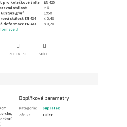
 pro kolečkové židle
EN 425
arevná stálost
≥ 6
Hustota g/m²
1950
ová stálost EN 434
≤ 0,40
á deformace EN 433
≤ 0,20
informace
ZEPTAT SE
SDÍLET
Doplňkové parametry
0 cm
Kategorie
:
Supratex
ovrchu,
Záruka
:
10 let
 dekorů
,