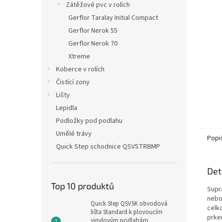
Zátěžové pvc v rolích
Gerflor Taralay Initial Compact
Gerflor Nerok 55
Gerflor Nerok 70
Xtreme
Koberce v rolích
Čistící zony
Lišty
Lepidla
Podložky pod podlahu
Umělé trávy
Popi
Quick Step schodnice QSVSTRBMP
Det
Top 10 produktů
Supr
neb
Quick Step QSVSK obvodová
celk
lišta Standard k plovoucím
prke
vinylovým podlahám