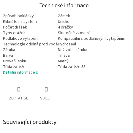
Technické informace
Způsob pokládky
Zámek
Klikněte na systém
Uniclic
Počet drážek
4 drážky
Typy drážek
Skutečné zkosení
Podlahové vytápění
Kompatibilní s podlahovým vytápěním
Technologie odolná proti vodě
Hydroseal
Záruka
Doživotní záruka
Barva
Tmavá
Úroveň lesku
Matný
Třída zátěže
Třída zátěže 33
Detailní informace
ZEPTAT SE
SDÍLET
Související produkty