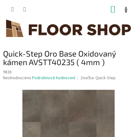
Přejít
NÁKUP
na
obsah
KOŠÍK
Quick-Step Oro Base Oxidovaný
kámen AVSTT40235 ( 4mm )
9828
Průměrné
Neohodnoceno
Podrobnosti hodnocení
Značka:
Quick Step
hodnocení
produktu
je
0,0
z
5
hvězdiček.