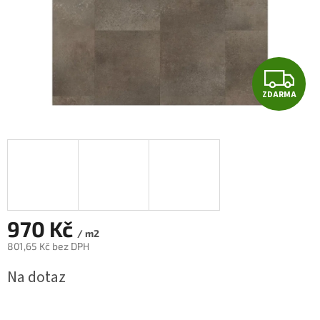
Z
ZDARMA
D
A
R
M
A
970 Kč
/ m2
801,65 Kč bez DPH
Měrná
Na dotaz
cena: