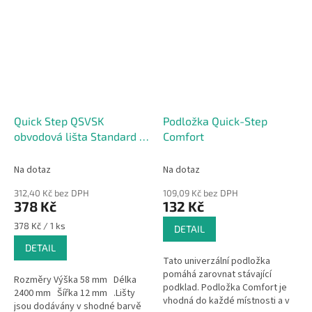
Quick Step QSVSK
Podložka Quick-Step
obvodová lišta Standard k
Comfort
plovoucím vinylovým
podlahám 58x12x2400mm
Na dotaz
Na dotaz
312,40 Kč bez DPH
109,09 Kč bez DPH
378 Kč
132 Kč
Měrná
378 Kč / 1 ks
DETAIL
cena:
DETAIL
Tato univerzální podložka
pomáhá zarovnat stávající
Rozměry Výška 58 mm Délka
podklad. Podložka Comfort je
2400 mm Šířka 12 mm .Lišty
vhodná do každé místnosti a v
jsou dodávány v shodné barvě