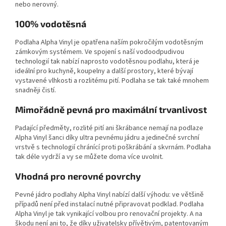
nebo nerovný.
100% vodotěsná
Podlaha Alpha Vinyl je opatřena naším
pokročilým vodotěsným
zámkovým systémem
. Ve spojení s naší
vodoodpudivou
technologií
tak nabízí naprosto vodotěsnou podlahu, která je
ideální pro kuchyně, koupelny a další prostory, které bývají
vystavené vlhkosti a rozlitému pití. Podlaha se tak také mnohem
snadněji čistí.
Mimořádně pevná pro maximální trvanlivost
Padající předměty, rozlité pití ani škrábance nemají na podlaze
Alpha Vinyl šanci díky
ultra pevnému jádru
a jedinečné svrchní
vrstvě
s technologií chránící proti poškrábání a skvrnám
. Podlaha
tak déle vydrží a vy se můžete doma více uvolnit.
Vhodná pro nerovné povrchy
Pevné jádro podlahy Alpha Vinyl nabízí další výhodu: ve většině
případů není před instalací nutné připravovat podklad. Podlaha
Alpha Vinyl je tak
vynikající volbou pro renovační projekty
. A na
škodu není ani to, že díky uživatelsky přívětivým, patentovaným