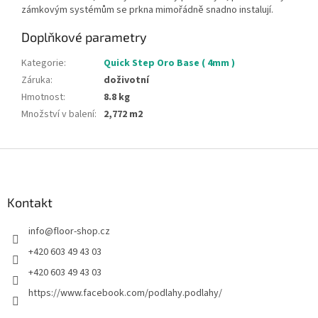
zámkovým systémům se prkna mimořádně snadno instalují.
Doplňkové parametry
Kategorie
:
Quick Step Oro Base ( 4mm )
Záruka
:
doživotní
Hmotnost
:
8.8 kg
Množství v balení
:
2,772 m2
Z
á
p
a
Kontakt
t
info
@
floor-shop.cz
í
+420 603 49 43 03
+420 603 49 43 03
https://www.facebook.com/podlahy.podlahy/