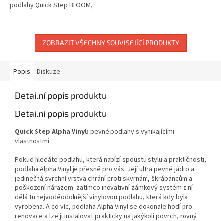
kombinaci s jednou z našich
podlahy Quick Step BLOOM,
vinylových podlah absorbuje
BLOS, BLOS BASE,...
zvuk....
ZOBRAZIT VŠECHNY SOUVISEJÍCÍ PRODUKTY
Popis
Diskuze
Detailní popis produktu
Detailní popis produktu
Quick Step Alpha Vinyl:
pevné podlahy s vynikajícími
vlastnostmi
Pokud hledáte podlahu, která nabízí spoustu stylu a praktičnosti,
podlaha Alpha Vinyl je přesně pro vás. Její ultra pevné jádro a
jedinečná svrchní vrstva chrání proti skvrnám, škrábancům a
poškození nárazem, zatímco inovativní zámkový systém z ní
dělá tu nejvoděodolnější vinylovou podlahu, která kdy byla
vyrobena. A co víc, podlaha Alpha Vinyl se dokonale hodí pro
renovace a lze ji instalovat prakticky na jakýkoli povrch, rovný