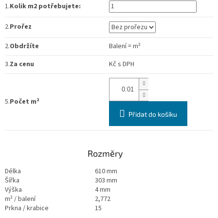
1.
Kolik m2 potřebujete:
2.
Prořez
2.
Obdržíte
Balení
=
m²
3.
Za cenu
Kč
s DPH
5.
Počet m²
Přidat do košíku
Rozměry
Délka
610 mm
Šířka
303 mm
Výška
4 mm
m² / balení
2,772
Prkna / krabice
15