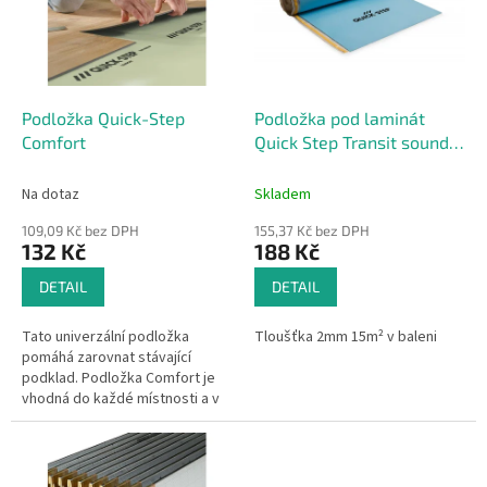
s
o
p
d
r
u
o
k
d
t
Podložka Quick-Step
Podložka pod laminát
u
ů
Comfort
Quick Step Transit sound
k
QSUDLTRS15
t
Na dotaz
Skladem
ů
109,09 Kč bez DPH
155,37 Kč bez DPH
132 Kč
188 Kč
DETAIL
DETAIL
Tato univerzální podložka
Tloušťka 2mm 15m² v baleni
pomáhá zarovnat stávající
podklad. Podložka Comfort je
vhodná do každé místnosti a v
kombinaci s jednou z našich
vinylových podlah absorbuje
zvuk....