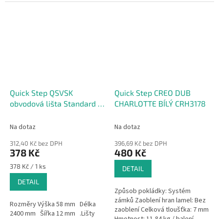
Step
Quick Step QSVSK
Quick Step CREO DUB
obvodová lišta Standard k
CHARLOTTE BÍLÝ CRH3178
plovoucím vinylovým
podlahám 58x12x2400mm
Na dotaz
Na dotaz
312,40 Kč bez DPH
396,69 Kč bez DPH
378 Kč
480 Kč
Měrná
378 Kč / 1 ks
DETAIL
cena:
DETAIL
Způsob pokládky: Systém
zámků Zaoblení hran lamel: Bez
Rozměry Výška 58 mm Délka
zaoblení Celková tloušťka: 7 mm
2400 mm Šířka 12 mm .Lišty