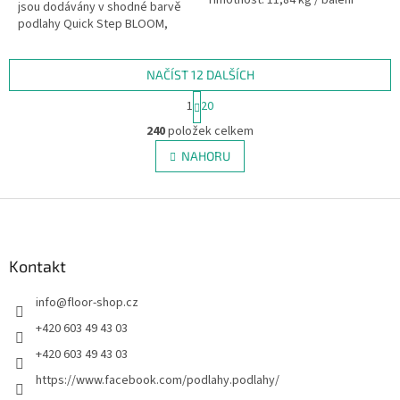
Hmotnost: 11,84 kg / balení
jsou dodávány v shodné barvě
Plocha v balení: 1,824 m2 / 8
podlahy Quick Step BLOOM,
lamel Záruka: 20 let Třída...
BLOS, BLOS BASE,...
NAČÍST 12 DALŠÍCH
S
1
20
t
O
r
240
položek celkem
v
á
l
NAHORU
n
á
k
d
o
v
Z
a
á
c
á
n
í
p
í
p
a
Kontakt
r
t
v
info
@
floor-shop.cz
í
k
y
+420 603 49 43 03
v
+420 603 49 43 03
ý
p
https://www.facebook.com/podlahy.podlahy/
i