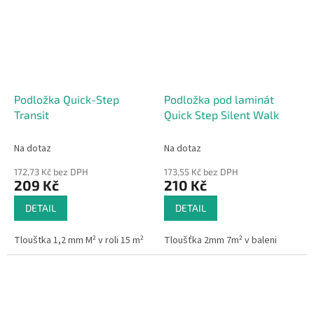
Podložka Quick-Step
Podložka pod laminát
Transit
Quick Step Silent Walk
Na dotaz
Na dotaz
172,73 Kč bez DPH
173,55 Kč bez DPH
209 Kč
210 Kč
DETAIL
DETAIL
Tlouštka 1,2 mm M² v roli 15 m²
Tloušťka 2mm 7m² v baleni