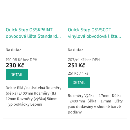
Quick Step QSSKPAINT
Quick Step QSVSCOT
obvodová lišta Standard
vinylová obvodová lišta
přetíratelná
Scotia 17x17x2400mm
58X12X2400mm
Na dotaz
Na dotaz
190,08 Kč bez DPH
207,44 Kč bez DPH
230 Kč
251 Kč
Měrná
251 Kč / 1 ks
DETAIL
cena:
DETAIL
Dekor Bílá / natíratelná Rozměry
(délka) 2400mm Rozměry (tl.)
Rozměry Výška 17mm Délka
12mm Rozměry (výška) 58mm
2400 mm Šířka 17mm .Lišty
Typ pokládky Lepení
jsou dodávány v shodné barvě
Voděodolná Ne
podlahy