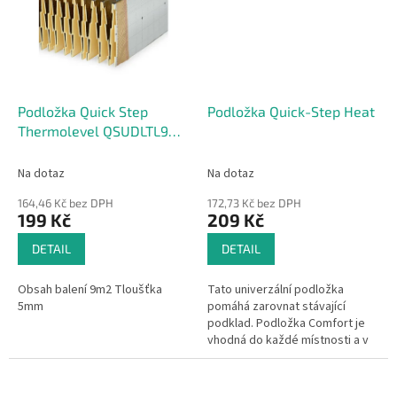
Podložka Quick Step
Podložka Quick-Step Heat
Thermolevel QSUDLTL9
pod laminátové podlahy
Na dotaz
Na dotaz
164,46 Kč bez DPH
172,73 Kč bez DPH
199 Kč
209 Kč
DETAIL
DETAIL
Obsah balení 9m2 Tloušťka
Tato univerzální podložka
5mm
pomáhá zarovnat stávající
podklad. Podložka Comfort je
vhodná do každé místnosti a v
kombinaci s jednou z našich
vinylových podlah absorbuje
zvuk....