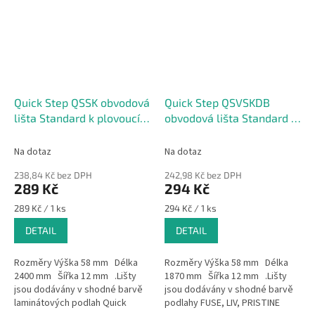
Quick Step QSSK obvodová
Quick Step QSVSKDB
lišta Standard k plovoucím
obvodová lišta Standard k
laminátovým podlahám
lepeným podlahám
58x12x2400mm
58x12x1870mm
Na dotaz
Na dotaz
238,84 Kč bez DPH
242,98 Kč bez DPH
289 Kč
294 Kč
Měrná
Měrná
289 Kč / 1 ks
294 Kč / 1 ks
cena:
cena:
DETAIL
DETAIL
Rozměry Výška 58 mm Délka
Rozměry Výška 58 mm Délka
2400 mm Šířka 12 mm .Lišty
1870 mm Šířka 12 mm .Lišty
jsou dodávány v shodné barvě
jsou dodávány v shodné barvě
laminátových podlah Quick
podlahy FUSE, LIV, PRISTINE