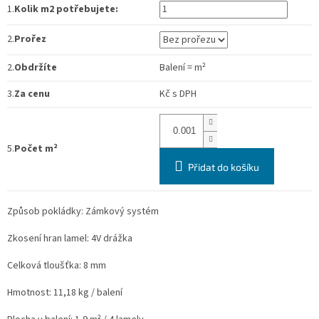
1.
Kolik m2 potřebujete:
2.
Prořez
2.
Obdržíte
Balení
=
m²
3.
Za cenu
Kč
s DPH
5.
Počet m²
Přidat do košíku
Způsob pokládky: Zámkový systém
Zkosení hran lamel: 4V drážka
Celková tloušťka: 8 mm
Hmotnost: 11,18 kg / balení