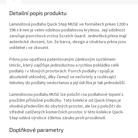
Detailní popis produktu
Laminátová podlaha Quick Step MUSE ve formátech prken 1200 x
396 x 8 mm je velmi odolnou podlahovou krytinou. Její odolnost
zaručuje povrchová vrstva Scratch Guard. Jednotlivá prkna mají
autentické zkosení, tzn. že barva, design a struktura prkna jsou
viditelné i ve zkosení.
Prkna jsou opatřena patentovaným zámkovým systémem
Uniclic, který zajišťuje jednoduchou a rychlou pokládku celé
podlahy i v těsných prostorách. Povrch podlahy i spojů je
absolutně utěsněný, díky čemuž se nečistoty a rozlévající
tekutiny do podlahy nedostanou a její údržba je tak jednodušší.
Laminátovou podlahu MUSE lze položit i na podlahové topení s
použitím příslušné podložky. Tato kolekce od Quick-Stepu je
vhodná především do obytných prostor, ale lze ji položit i do
středně zatížených komerčních prostor. U této kolekce Quick-
Step udává výrobce 10letou záruku proti prosáknutí.
Doplňkové parametry