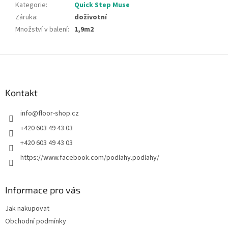
Kategorie
:
Quick Step Muse
Záruka
:
doživotní
Množství v balení
:
1,9m2
Z
á
p
a
Kontakt
t
info
@
floor-shop.cz
í
+420 603 49 43 03
+420 603 49 43 03
https://www.facebook.com/podlahy.podlahy/
Informace pro vás
Jak nakupovat
Obchodní podmínky