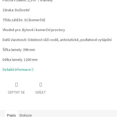
Plocha v balení: 1,9 m² / 4 lamely
Záruka: Doživotní
Třída zátěže: 32 (komerční)
Vhodné pro: Bytové i komerční prostory
Další vlastnosti: Odolnost vůči vodě, antistatické, podlahové vytápění
Šířka lamely: 396 mm
Délka lamely: 1200 mm
Detailní informace
ZEPTAT SE
SDÍLET
Popis
Diskuze