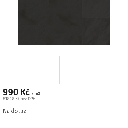
990 Kč
/ m2
818,18 Kč bez DPH
Měrná
Na dotaz
cena: