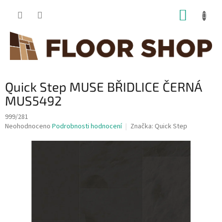
Přejít
NÁKUP
na
obsah
KOŠÍK
Quick Step MUSE BŘIDLICE ČERNÁ
MUS5492
999/281
Průměrné
Neohodnoceno
Podrobnosti hodnocení
Značka:
Quick Step
hodnocení
produktu
je
0,0
z
5
hvězdiček.