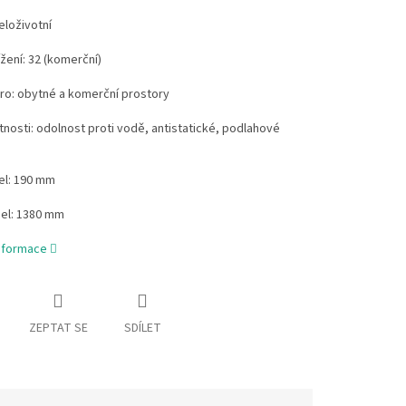
eloživotní
ížení: 32 (komerční)
ro: obytné a komerční prostory
stnosti: odolnost proti vodě, antistatické, podlahové
el: 190 mm
mel: 1380 mm
informace
ZEPTAT SE
SDÍLET