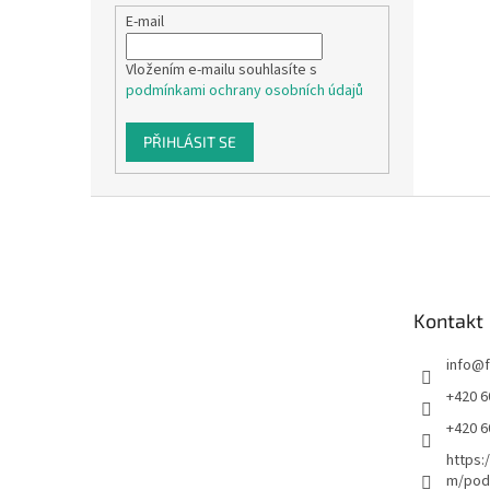
E-mail
Vložením e-mailu souhlasíte s
podmínkami ochrany osobních údajů
PŘIHLÁSIT SE
Z
á
p
a
t
Kontakt
í
info
@
+420 6
+420 6
https:
m/podl