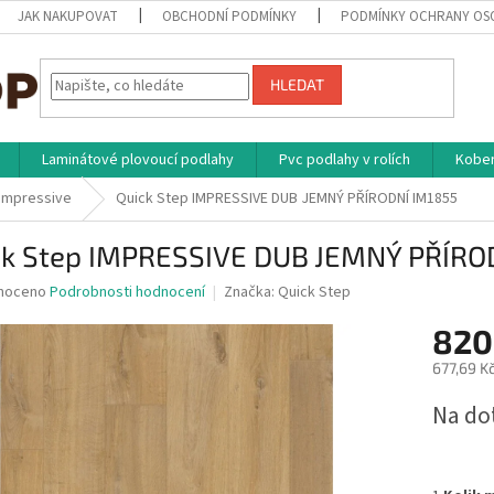
JAK NAKUPOVAT
OBCHODNÍ PODMÍNKY
PODMÍNKY OCHRANY OS
HLEDAT
Laminátové plovoucí podlahy
Pvc podlahy v rolích
Kober
 Impressive
Quick Step IMPRESSIVE DUB JEMNÝ PŘÍRODNÍ IM1855
ck Step IMPRESSIVE DUB JEMNÝ PŘÍRO
né
noceno
Podrobnosti hodnocení
Značka:
Quick Step
ní
820
u
677,69 K
Měrná
Na do
cena:
ek.