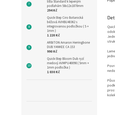
Popi
lišta Standard k lepeným
podlahám 58x12x1870mm
294 Kč
Det
Quick-Step Ciro Botanická
béžová AVHBU40362 s
integrovanou podložkou ( 5 +
Quic
1mm )
odol
1 220 Kč
Jedno
struk
ARBITON Amaron Herringbone
DUB YANKEE CA 153
Lame
990 Kč
jedn
Quick-Step Bloom Dub ryzí
medový AVMPU40098 ( 5mm +
Povr
1mm podložka )
nedos
1 030 Kč
Půso
podk
pros
kole