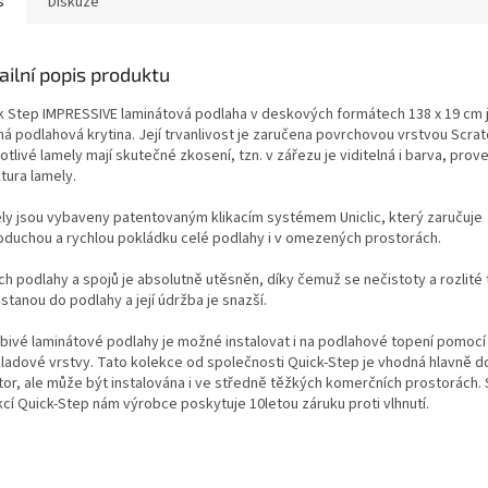
s
Diskuze
ailní popis produktu
k Step IMPRESSIVE laminátová podlaha v deskových formátech 138 x 19 cm j
ná podlahová krytina. Její trvanlivost je zaručena povrchovou vrstvou Scrat
tlivé lamely mají skutečné zkosení, tzn. v zářezu je viditelná i barva, prov
tura lamely.
ly jsou vybaveny patentovaným klikacím systémem Uniclic, který zaručuje
oduchou a rychlou pokládku celé podlahy i v omezených prostorách.
ch podlahy a spojů je absolutně utěsněn, díky čemuž se nečistoty a rozlité 
tanou do podlahy a její údržba je snazší.
bivé laminátové podlahy je možné instalovat i na podlahové topení pomoc
ladové vrstvy. Tato kolekce od společnosti Quick-Step je vhodná hlavně 
tor, ale může být instalována i ve středně těžkých komerčních prostorách. 
kcí Quick-Step nám výrobce poskytuje 10letou záruku proti vlhnutí.