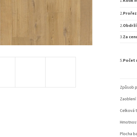
1.
Kolik 
2.
Prořez
2.
Obdrží
3.
Za cen
5.
Počet 
Způsob p
Zaoblení 
Celková 
Hmotnost
Plocha ba