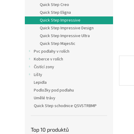
n
Quick Step Creo
e
Quick Step Eligna
l
Quick Step Impressive
Quick Step Impressive Design
Quick Step Impressive Ultra
Quick Step Majestic
Pvc podlahy v rolích
Koberce v rolích
Čistící zony
Lišty
Lepidla
Podložky pod podlahu
Umělé trávy
Quick Step schodnice QSVSTRBMP
Top 10 produktů