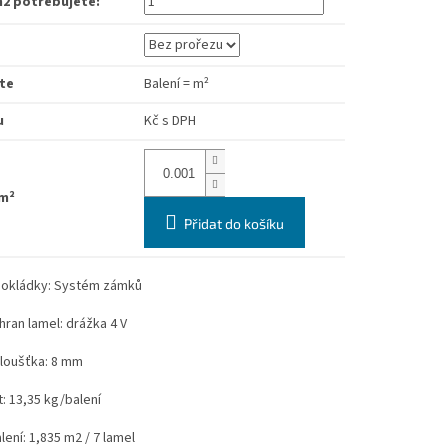
m2 potřebujete:
te
Balení
=
m²
u
Kč
s DPH
m²
Přidat do košíku
okládky: Systém zámků
hran lamel: drážka 4 V
tloušťka: 8 mm
: 13,35 kg/balení
lení: 1,835 m2 / 7 lamel