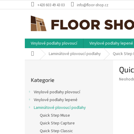
Přejít
+420 603 49 43 03
info@floor-shop.cz
na
obsah
Vinylové podlahy plovoucí
Vinylové podlahy lepené
Domů
Laminátové plovoucí podlahy
Quick Step
P
Qui
o
Přeskočit
s
Průměr
Neohod
Kategorie
kategorie
t
hodnoce
r
produkt
Vinylové podlahy plovoucí
a
je
Vinylové podlahy lepené
0,0
n
z
Laminátové plovoucí podlahy
n
5
í
Quick Step Muse
hvězdič
p
Quick Step Capture
a
Quick Step Classic