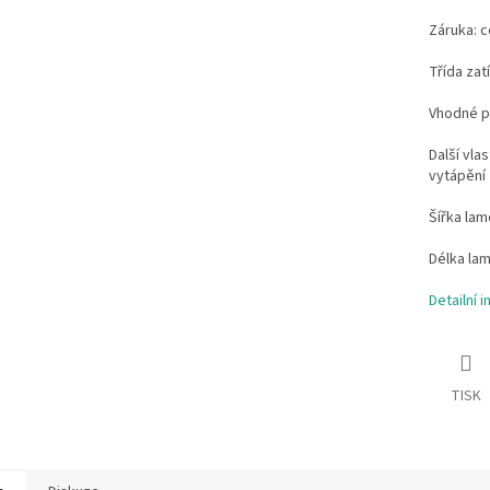
Záruka: c
Třída zat
Vhodné p
Další vla
vytápění
Šířka lam
Délka la
Detailní 
TISK