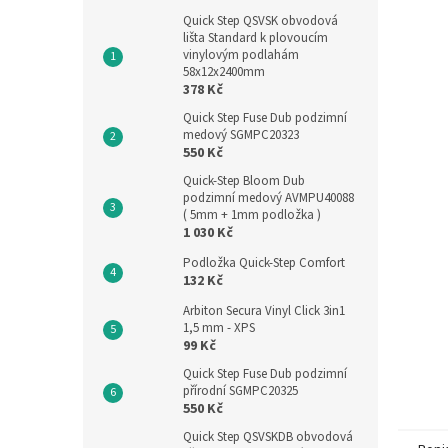
Quick Step QSVSK obvodová
lišta Standard k plovoucím
vinylovým podlahám
58x12x2400mm
378 Kč
Quick Step Fuse Dub podzimní
medový SGMPC20323
550 Kč
Quick-Step Bloom Dub
podzimní medový AVMPU40088
( 5mm + 1mm podložka )
1 030 Kč
Podložka Quick-Step Comfort
132 Kč
Arbiton Secura Vinyl Click 3in1
1,5 mm - XPS
99 Kč
Quick Step Fuse Dub podzimní
přírodní SGMPC20325
550 Kč
Quick Step QSVSKDB obvodová