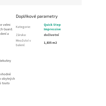
Doplňkové parametry
e velmi
Quick Step
Kategorie
:
ch Guard.
Impressive
edení a
Záruka
:
doživotní
Množství v
1,835 m2
balení
:
tekutiny
í vhodné
do obytných
S touto