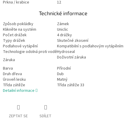
Prkna / krabice
12
Technické informace
Způsob pokládky
Zámek
Klikněte na systém
Uniclic
Počet drážek
4 drážky
Typy drážek
Skutečné zkosení
Podlahové vytápění
Kompatibilní s podlahovým vytápěním
Technologie odolná proti vodě
Hydroseal
Doživotní záruka
Záruka
Barva
Přírodní
Druh dřeva
Dub
Úroveň lesku
Matný
Třída zátěže
Třída zátěže 33
Detailní informace
ZEPTAT SE
SDÍLET