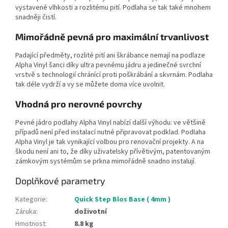
vystavené vlhkosti a rozlitému pití. Podlaha se tak také mnohem
snadněji čistí.
Mimořádně pevná pro maximální trvanlivost
Padající předměty, rozlité pití ani škrábance nemají na podlaze
Alpha Vinyl šanci díky
ultra pevnému jádru
a jedinečné svrchní
vrstvě
s technologií chránící proti poškrábání a skvrnám
. Podlaha
tak déle vydrží a vy se můžete doma více uvolnit.
Vhodná pro nerovné povrchy
Pevné jádro podlahy Alpha Vinyl nabízí další výhodu: ve většině
případů není před instalací nutné připravovat podklad. Podlaha
Alpha Vinyl je tak
vynikající volbou pro renovační projekty
. A na
škodu není ani to, že díky uživatelsky přívětivým, patentovaným
zámkovým systémům se prkna mimořádně snadno instalují.
Doplňkové parametry
Kategorie
:
Quick Step Blos Base ( 4mm )
Záruka
:
doživotní
Hmotnost
:
8.8 kg