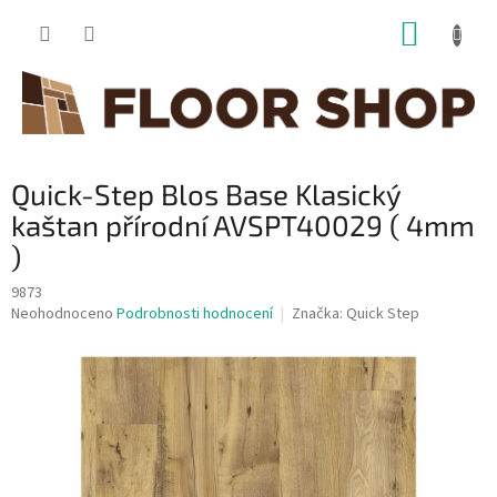
Přejít
NÁKUP
na
obsah
KOŠÍK
Quick-Step Blos Base Klasický
kaštan přírodní AVSPT40029 ( 4mm
)
9873
Průměrné
Neohodnoceno
Podrobnosti hodnocení
Značka:
Quick Step
hodnocení
produktu
je
0,0
z
5
hvězdiček.