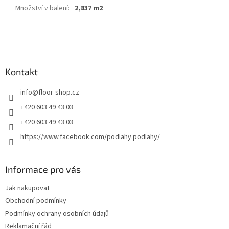
Množství v balení
:
2,837 m2
Z
á
p
a
Kontakt
t
info
@
floor-shop.cz
í
+420 603 49 43 03
+420 603 49 43 03
https://www.facebook.com/podlahy.podlahy/
Informace pro vás
Jak nakupovat
Obchodní podmínky
Podmínky ochrany osobních údajů
Reklamační řád