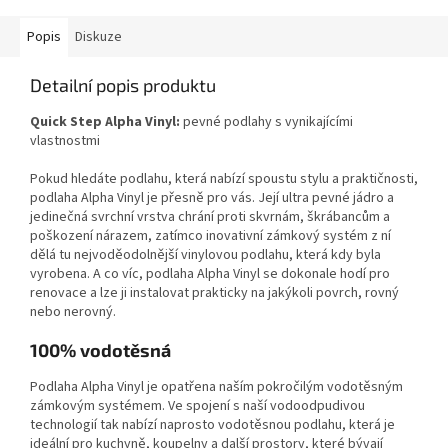
Popis
Diskuze
Detailní popis produktu
Quick Step Alpha Vinyl:
pevné podlahy s vynikajícími
vlastnostmi
Pokud hledáte podlahu, která nabízí spoustu stylu a praktičnosti,
podlaha Alpha Vinyl je přesně pro vás. Její ultra pevné jádro a
jedinečná svrchní vrstva chrání proti skvrnám, škrábancům a
poškození nárazem, zatímco inovativní zámkový systém z ní
dělá tu nejvoděodolnější vinylovou podlahu, která kdy byla
vyrobena. A co víc, podlaha Alpha Vinyl se dokonale hodí pro
renovace a lze ji instalovat prakticky na jakýkoli povrch, rovný
nebo nerovný.
100% vodotěsná
Podlaha Alpha Vinyl je opatřena naším
pokročilým vodotěsným
zámkovým systémem
. Ve spojení s naší
vodoodpudivou
technologií
tak nabízí naprosto vodotěsnou podlahu, která je
ideální pro kuchyně, koupelny a další prostory, které bývají