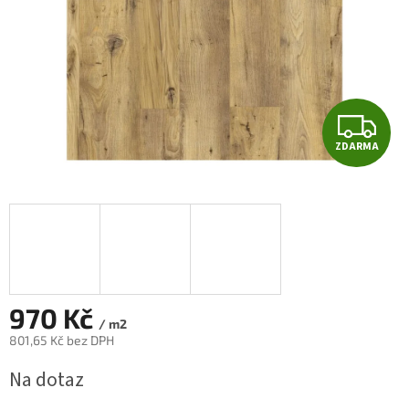
Z
ZDARMA
D
A
R
M
A
970 Kč
/ m2
801,65 Kč bez DPH
Měrná
Na dotaz
cena: