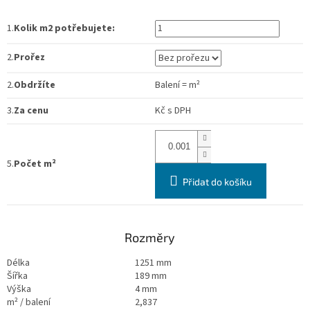
1.
Kolik m2 potřebujete:
2.
Prořez
2.
Obdržíte
Balení
=
m²
3.
Za cenu
Kč
s DPH
5.
Počet m²
Přidat do košíku
Rozměry
Délka
1251 mm
Šířka
189 mm
Výška
4 mm
m² / balení
2,837