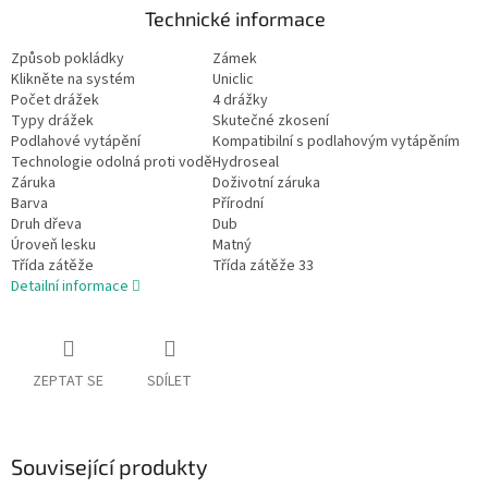
Technické informace
Způsob pokládky
Zámek
Klikněte na systém
Uniclic
Počet drážek
4 drážky
Typy drážek
Skutečné zkosení
Podlahové vytápění
Kompatibilní s podlahovým vytápěním
Technologie odolná proti vodě
Hydroseal
Záruka
Doživotní záruka
Barva
Přírodní
Druh dřeva
Dub
Úroveň lesku
Matný
Třída zátěže
Třída zátěže 33
Detailní informace
ZEPTAT SE
SDÍLET
Související produkty