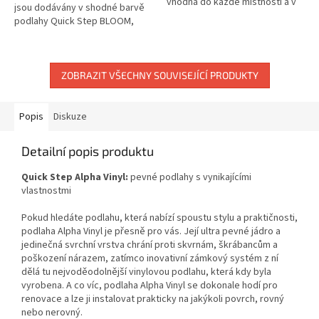
vhodná do každé místnosti a v
jsou dodávány v shodné barvě
kombinaci s jednou z našich
podlahy Quick Step BLOOM,
vinylových podlah absorbuje
BLOS, BLOS BASE,...
zvuk....
ZOBRAZIT VŠECHNY SOUVISEJÍCÍ PRODUKTY
Popis
Diskuze
Detailní popis produktu
Quick Step Alpha Vinyl:
pevné podlahy s vynikajícími
vlastnostmi
Pokud hledáte podlahu, která nabízí spoustu stylu a praktičnosti,
podlaha Alpha Vinyl je přesně pro vás. Její ultra pevné jádro a
jedinečná svrchní vrstva chrání proti skvrnám, škrábancům a
poškození nárazem, zatímco inovativní zámkový systém z ní
dělá tu nejvoděodolnější vinylovou podlahu, která kdy byla
vyrobena. A co víc, podlaha Alpha Vinyl se dokonale hodí pro
renovace a lze ji instalovat prakticky na jakýkoli povrch, rovný
nebo nerovný.