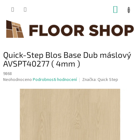
Přejít
NÁKUP
na
obsah
KOŠÍK
Quick-Step Blos Base Dub máslový
AVSPT40277 ( 4mm )
9868
Průměrné
Neohodnoceno
Podrobnosti hodnocení
Značka:
Quick Step
hodnocení
produktu
je
0,0
z
5
hvězdiček.