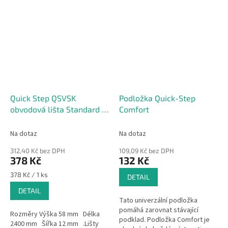
Quick Step QSVSK
Podložka Quick-Step
obvodová lišta Standard k
Comfort
plovoucím vinylovým
podlahám 58x12x2400mm
Na dotaz
Na dotaz
312,40 Kč bez DPH
109,09 Kč bez DPH
378 Kč
132 Kč
Měrná
378 Kč / 1 ks
DETAIL
cena:
DETAIL
Tato univerzální podložka
pomáhá zarovnat stávající
Rozměry Výška 58 mm Délka
podklad. Podložka Comfort je
2400 mm Šířka 12 mm .Lišty