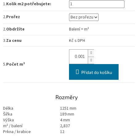
1.
Kolik m2 potřebujete:
2.
Prořez
2.
Obdržíte
Balení
=
m²
3.
Za cenu
Kč
s DPH
5.
Počet m²
Přidat do košíku
Rozměry
Délka
1251 mm
Šířka
189 mm
Výška
4 mm
m² / balení
2,837
Prkna / krabice
12