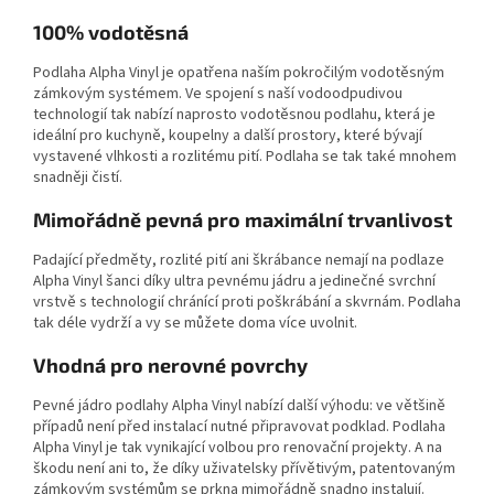
100% vodotěsná
Podlaha Alpha Vinyl je opatřena naším
pokročilým vodotěsným
zámkovým systémem
. Ve spojení s naší
vodoodpudivou
technologií
tak nabízí naprosto vodotěsnou podlahu, která je
ideální pro kuchyně, koupelny a další prostory, které bývají
vystavené vlhkosti a rozlitému pití. Podlaha se tak také mnohem
snadněji čistí.
Mimořádně pevná pro maximální trvanlivost
Padající předměty, rozlité pití ani škrábance nemají na podlaze
Alpha Vinyl šanci díky
ultra pevnému jádru
a jedinečné svrchní
vrstvě
s technologií chránící proti poškrábání a skvrnám
. Podlaha
tak déle vydrží a vy se můžete doma více uvolnit.
Vhodná pro nerovné povrchy
Pevné jádro podlahy Alpha Vinyl nabízí další výhodu: ve většině
případů není před instalací nutné připravovat podklad. Podlaha
Alpha Vinyl je tak
vynikající volbou pro renovační projekty
. A na
škodu není ani to, že díky uživatelsky přívětivým, patentovaným
zámkovým systémům se prkna mimořádně snadno instalují.