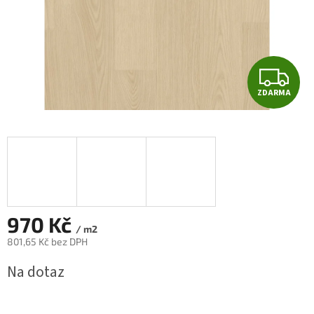
Z
ZDARMA
D
A
R
M
A
970 Kč
/ m2
801,65 Kč bez DPH
Měrná
Na dotaz
cena: