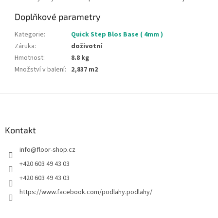
Doplňkové parametry
Kategorie
:
Quick Step Blos Base ( 4mm )
Záruka
:
doživotní
Hmotnost
:
8.8 kg
Množství v balení
:
2,837 m2
Z
á
p
a
Kontakt
t
info
@
floor-shop.cz
í
+420 603 49 43 03
+420 603 49 43 03
https://www.facebook.com/podlahy.podlahy/