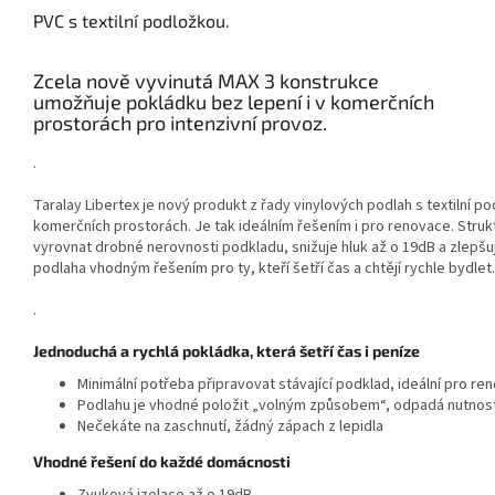
PVC s textilní podložkou.
Zcela nově vyvinutá MAX 3 konstrukce
umožňuje pokládku bez lepení i v komerčních
prostorách pro intenzivní provoz.
.
Taralay Libertex je nový produkt z řady vinylových podlah s textilní p
komerčních prostorách. Je tak ideálním řešením i pro renovace. Stru
vyrovnat drobné nerovnosti podkladu, snižuje hluk až o 19dB a zlepšuj
podlaha vhodným řešením pro ty, kteří šetří čas a chtějí rychle bydlet.
.
Jednoduchá a rychlá pokládka, která šetří čas i peníze
Minimální potřeba připravovat stávající podklad, ideální pro re
Podlahu je vhodné položit „volným způsobem“, odpadá nutnost
Nečekáte na zaschnutí, žádný zápach z lepidla
Vhodné řešení do každé domácnosti