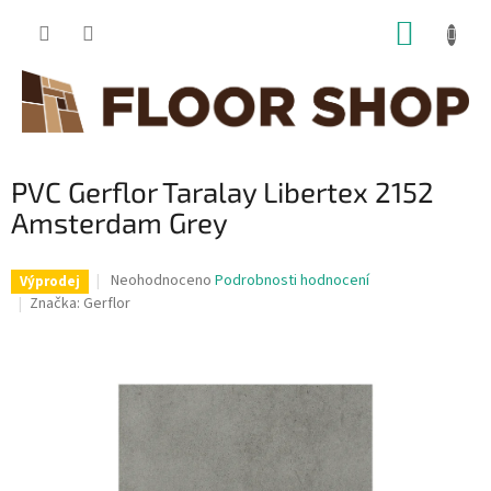
Přejít
NÁKUP
na
obsah
KOŠÍK
PVC Gerflor Taralay Libertex 2152
Amsterdam Grey
Průměrné
Neohodnoceno
Podrobnosti hodnocení
Výprodej
hodnocení
Značka:
Gerflor
produktu
je
0,0
z
5
hvězdiček.