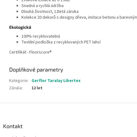
Zvuková izolace až o 19dB
Snadná a rychlá údržba
Dlouhá životnost, 12letá záruka
Kolekce 20 dekorů s designy dřeva, imitace betonu a barevným
Ekologická
100% recyklovatelná
Textilní podložka z recyklovaných PET lahví
Certifikát - Floorscore®
Doplňkové parametry
Kategorie
:
Gerflor Taralay Libertex
Záruka
:
12 let
Z
á
p
a
Kontakt
t