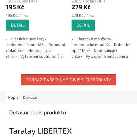
161,16 Kč bez DPH
230,58 Kč bez DPH
195 Kč
279 Kč
Měrná
Měrná
195 Kč / 1 ks
279 Kč / 1 ks
cena:
cena:
DETAIL
DETAIL
• Elastické manžety•
• Elastické manžety•
Jednoduchá montáž• Robustní
Jednoduchá montáž• Robustní
opláštění• Neobsahující
opláštění• Neobsahující
chlor• Vytvoření koutů, rohů a
chlor• Vytvoření koutů, rohů a
ukončení profilů s použitím
ukončení profilů s použitím
Döllken raznice, není potřeba...
Döllken raznice, není potřeba...
ZOBRAZIT VŠECHNY SOUVISEJÍCÍ PRODUKTY
Popis
Diskuze
Detailní popis produktu
Taralay LIBERTEX