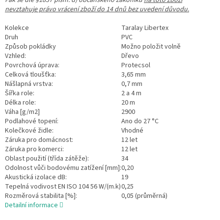
nevztahuje právo vrácení zboží do 14 dnů bez uvedení důvodu.
Kolekce
Taralay Libertex
Druh
PVC
Způsob pokládky
Možno položit volně
Vzhled:
Dřevo
Povrchová úprava:
Protecsol
Celková tloušťka:
3,65 mm
Nášlapná vrstva:
0,7 mm
Šířka role:
2 a 4 m
Délka role:
20 m
Váha [g/m2]
2900
Podlahové topení:
Ano do 27 °C
Kolečkové židle:
Vhodné
Záruka pro domácnost:
12 let
Záruka pro komerci:
12 let
Oblast použití (třída zátěže):
34
Odolnost vůči bodovému zatížení [mm]:
0,20
Akustická izolace dB:
19
Tepelná vodivost EN ISO 104 56 W/(m.k)
0,25
Rozměrová stabilita [%]:
0,05 (průměrná)
Detailní informace