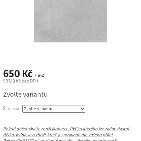
650 Kč
/ m2
537,19 Kč bez DPH
Měrná
Zvolte variantu
cena:
Šíře role
Pokud objednáváte zboží (koberce, PVC) u kterého lze zadat vlastní
délku, jedná se o zboží, které je upraveno dle Vašeho přání.
Pak se dle §1837 písm. d) občanského zákoníku
na toto zboží