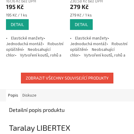
161,16 Kč bez DPH
230,58 Kč bez DPH
195 Kč
279 Kč
Měrná
Měrná
195 Kč / 1 ks
279 Kč / 1 ks
cena:
cena:
DETAIL
DETAIL
• Elastické manžety•
• Elastické manžety•
Jednoduchá montáž• Robustní
Jednoduchá montáž• Robustní
opláštění• Neobsahující
opláštění• Neobsahující
chlor• Vytvoření koutů, rohů a
chlor• Vytvoření koutů, rohů a
ukončení profilů s použitím
ukončení profilů s použitím
Döllken raznice, není potřeba...
Döllken raznice, není potřeba...
ZOBRAZIT VŠECHNY SOUVISEJÍCÍ PRODUKTY
Popis
Diskuze
Detailní popis produktu
Taralay LIBERTEX