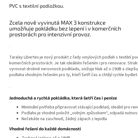
PVC s textilní podložkou.
Zcela nově vyvinutá MAX 3 konstrukce
umožňuje pokládku bez lepení i v komerčních
prostorách pro intenzivní provoz.
.
Taralay Libertex je nový produkt z řady vinylových podlah s textilní p
komerčních prostorách. Je tak ideálním řešením i pro renovace. Stru
vyrovnat drobné nerovnosti podkladu, snižuje hluk až o 19dB a zlepšuj
podlaha vhodným řešením pro ty, kteří šetří čas a chtějí rychle bydlet.
.
Jednoduchá a rychlá pokládka, která šetří čas i peníze
Minimální potřeba připravovat stávající podklad, ideální pro re
Podlahu je vhodné položit „volným způsobem“, odpadá nutnost
Nečekáte na zaschnutí, žádný zápach z lepidla
Vhodné řešení do každé domácnosti