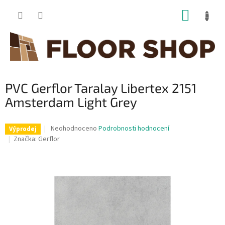
Přejít
NÁKUP
na
obsah
KOŠÍK
PVC Gerflor Taralay Libertex 2151
Amsterdam Light Grey
Průměrné
Neohodnoceno
Podrobnosti hodnocení
Výprodej
hodnocení
Značka:
Gerflor
produktu
je
0,0
z
5
hvězdiček.