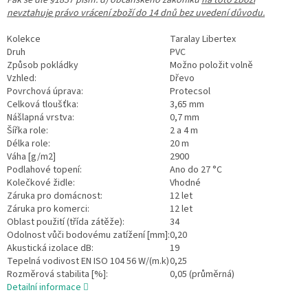
nevztahuje právo vrácení zboží do 14 dnů bez uvedení důvodu.
Kolekce
Taralay Libertex
Druh
PVC
Způsob pokládky
Možno položit volně
Vzhled:
Dřevo
Povrchová úprava:
Protecsol
Celková tloušťka:
3,65 mm
Nášlapná vrstva:
0,7 mm
Šířka role:
2 a 4 m
Délka role:
20 m
Váha [g/m2]
2900
Podlahové topení:
Ano do 27 °C
Kolečkové židle:
Vhodné
Záruka pro domácnost:
12 let
Záruka pro komerci:
12 let
Oblast použití (třída zátěže):
34
Odolnost vůči bodovému zatížení [mm]:
0,20
Akustická izolace dB:
19
Tepelná vodivost EN ISO 104 56 W/(m.k)
0,25
Rozměrová stabilita [%]:
0,05 (průměrná)
Detailní informace