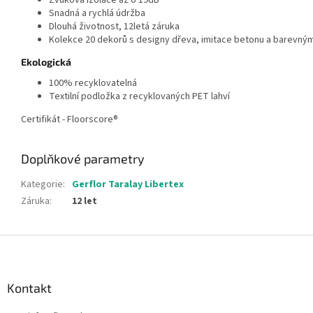
Zvuková izolace až o 19dB
Snadná a rychlá údržba
Dlouhá životnost, 12letá záruka
Kolekce 20 dekorů s designy dřeva, imitace betonu a barevným
Ekologická
100% recyklovatelná
Textilní podložka z recyklovaných PET lahví
Certifikát - Floorscore®
Doplňkové parametry
Kategorie
:
Gerflor Taralay Libertex
Záruka
:
12 let
Z
á
p
a
Kontakt
t