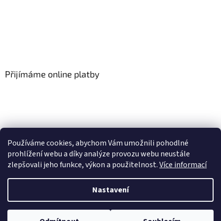
Přijímáme online platby
Používáme cookies, abychom Vám umožnili pohodlné
prohlížení webu a díky analýze provozu webu neustále
zlepšovali jeho funkce, výkon a použitelnost.
Více informací
Vytvořil Shoptet
Nastavení
Copyright 2026
Floor-Shop.cz
. Všechna práva vyhrazena.