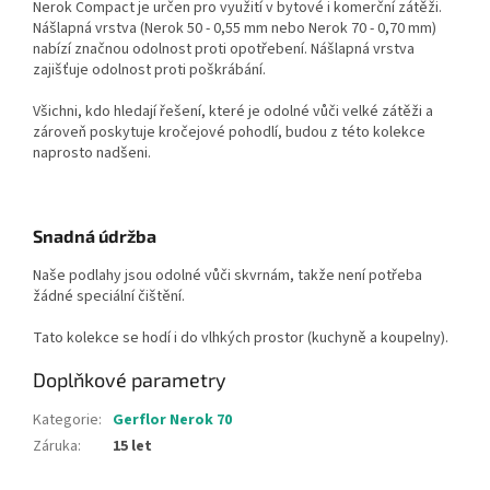
Nerok Compact je určen pro využití v bytové i komerční zátěži.
Nášlapná vrstva (Nerok 50 - 0,55 mm nebo Nerok 70 - 0,70 mm)
nabízí značnou odolnost proti opotřebení. Nášlapná vrstva
zajišťuje odolnost proti poškrábání.
Všichni, kdo hledají řešení, které je odolné vůči velké zátěži a
zároveň poskytuje kročejové pohodlí, budou z této kolekce
naprosto nadšeni.
Snadná údržba
Naše podlahy jsou odolné vůči skvrnám, takže není potřeba
žádné speciální čištění.
Tato kolekce se hodí i do vlhkých prostor (kuchyně a koupelny).
Doplňkové parametry
Kategorie
:
Gerflor Nerok 70
Záruka
:
15 let