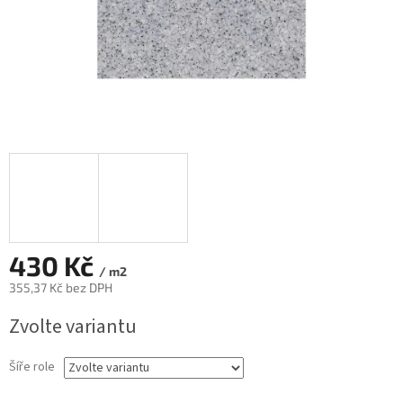
430 Kč
/ m2
355,37 Kč bez DPH
Měrná
Zvolte variantu
cena:
Šíře role