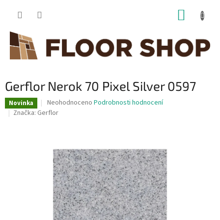
Přejít
NÁKUP
na
obsah
KOŠÍK
Gerflor Nerok 70 Pixel Silver 0597
Průměrné
Neohodnoceno
Podrobnosti hodnocení
Novinka
hodnocení
Značka:
Gerflor
produktu
je
0,0
z
5
hvězdiček.