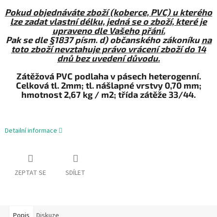
Pokud objednáváte zboží (koberce, PVC) u kterého
lze zadat vlastní délku, jedná se o zboží, které je
upraveno dle Vašeho přání.
Pak se dle §1837 písm. d) občanského zákoníku
na
toto zboží nevztahuje právo vrácení zboží do 14
dnů bez uvedení důvodu.
Zátěžová PVC podlaha v pásech heterogenní.
Celková tl. 2mm; tl. nášlapné vrstvy 0,70 mm;
hmotnost 2,67 kg / m2; třída zátěže 33/44.
Detailní informace
ZEPTAT SE
SDÍLET
Popis
Diskuze