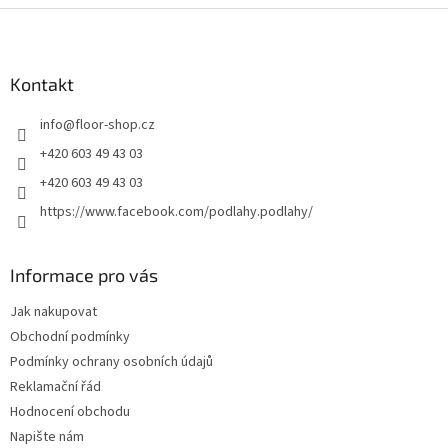
Z
á
p
a
Kontakt
t
info
@
floor-shop.cz
í
+420 603 49 43 03
+420 603 49 43 03
https://www.facebook.com/podlahy.podlahy/
Informace pro vás
Jak nakupovat
Obchodní podmínky
Podmínky ochrany osobních údajů
Reklamační řád
Hodnocení obchodu
Napište nám