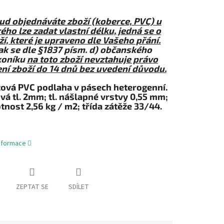
ud objednáváte zboží (koberce, PVC) u
ého lze zadat vlastní délku, jedná se o
ží, které je upraveno dle Vašeho přání.
ak se dle §1837 písm. d) občanského
koníku
na toto zboží nevztahuje právo
ní zboží do 14 dnů bez uvedení důvodu.
ová PVC podlaha v pásech heterogenní.
vá tl. 2mm; tl. nášlapné vrstvy 0,55 mm;
nost 2,56 kg / m2; třída zátěže 33/44.
informace
ZEPTAT SE
SDÍLET