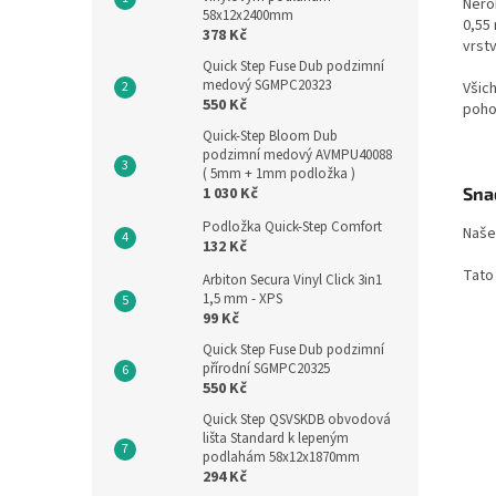
Nerok
58x12x2400mm
0,55
378 Kč
vrstv
Quick Step Fuse Dub podzimní
medový SGMPC20323
Všich
550 Kč
poho
Quick-Step Bloom Dub
podzimní medový AVMPU40088
( 5mm + 1mm podložka )
1 030 Kč
Sna
Podložka Quick-Step Comfort
Naše
132 Kč
Tato
Arbiton Secura Vinyl Click 3in1
1,5 mm - XPS
99 Kč
Quick Step Fuse Dub podzimní
přírodní SGMPC20325
550 Kč
Quick Step QSVSKDB obvodová
lišta Standard k lepeným
podlahám 58x12x1870mm
294 Kč