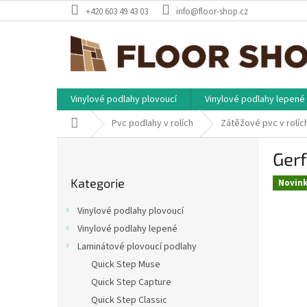
Přejít
+420 603 49 43 03
info@floor-shop.cz
na
obsah
Vinylové podlahy plovoucí
Vinylové podlahy lepené
Domů
Pvc podlahy v rolích
Zátěžové pvc v rolíc
P
Gerf
o
Přeskočit
s
Kategorie
kategorie
Novin
t
r
Vinylové podlahy plovoucí
a
Vinylové podlahy lepené
n
Laminátové plovoucí podlahy
n
í
Quick Step Muse
p
Quick Step Capture
a
Quick Step Classic