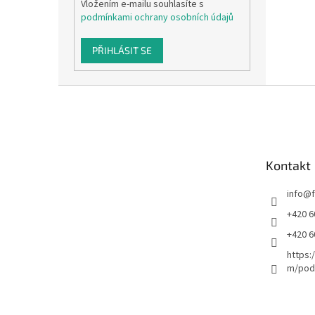
Vložením e-mailu souhlasíte s
podmínkami ochrany osobních údajů
PŘIHLÁSIT SE
Z
á
p
a
t
Kontakt
í
info
@
+420 6
+420 6
https:
m/podl