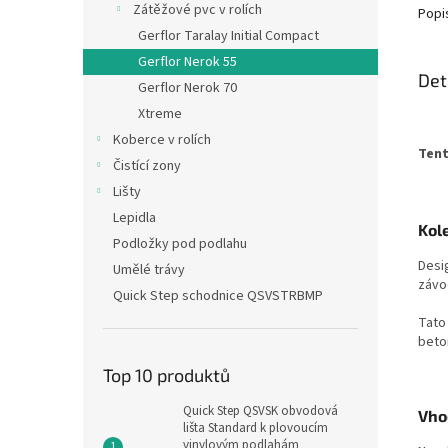
Zátěžové pvc v rolích
Popi
Gerflor Taralay Initial Compact
Gerflor Nerok 55
Det
Gerflor Nerok 70
Xtreme
Koberce v rolích
Tent
Čistící zony
Lišty
Lepidla
Kol
Podložky pod podlahu
Desi
Umělé trávy
závo
Quick Step schodnice QSVSTRBMP
Tato
beto
Top 10 produktů
Quick Step QSVSK obvodová
Vho
lišta Standard k plovoucím
vinylovým podlahám