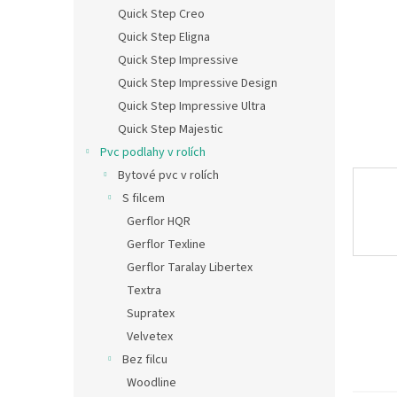
n
Quick Step Creo
e
Quick Step Eligna
l
Quick Step Impressive
Quick Step Impressive Design
Quick Step Impressive Ultra
Quick Step Majestic
Pvc podlahy v rolích
Bytové pvc v rolích
S filcem
Gerflor HQR
Gerflor Texline
Gerflor Taralay Libertex
Textra
Supratex
Velvetex
Bez filcu
Woodline