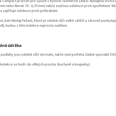
 Compact je určen pro využití v bytové i komerční zátěži. Nášlapná vrstva 
 mm nebo Nerok 70 - 0,70 mm) nabízí značnou odolnost proti opotřebení. Ná
a zajišťuje odolnost proti poškrábání.
ni, kdo hledají řešení, které je odolné vůči velké zátěži a zároveň poskytu
dlí, budou z této kolekce naprosto nadšeni.
dná údržba
 podlahy jsou odolné vůči skvrnám, takže není potřeba žádné speciální čišt
 kolekce se hodí i do vlhkých prostor (kuchyně a koupelny).