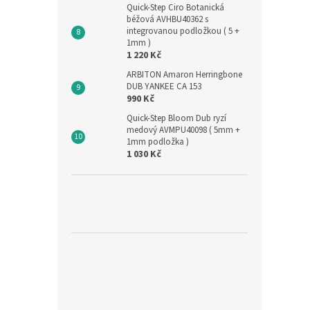
Quick-Step Ciro Botanická
béžová AVHBU40362 s
integrovanou podložkou ( 5 +
1mm )
1 220 Kč
ARBITON Amaron Herringbone
DUB YANKEE CA 153
990 Kč
Quick-Step Bloom Dub ryzí
medový AVMPU40098 ( 5mm +
1mm podložka )
1 030 Kč