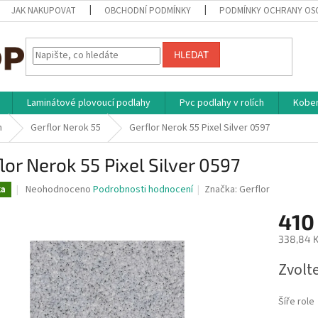
JAK NAKUPOVAT
OBCHODNÍ PODMÍNKY
PODMÍNKY OCHRANY OS
HLEDAT
Laminátové plovoucí podlahy
Pvc podlahy v rolích
Kober
h
Gerflor Nerok 55
Gerflor Nerok 55 Pixel Silver 0597
lor Nerok 55 Pixel Silver 0597
Průměrné
Neohodnoceno
Podrobnosti hodnocení
Značka:
Gerflor
ka
hodnocení
produktu
410
je
338,84 K
0,0
z
Měrná
Zvolt
5
cena:
hvězdiček.
Šíře role