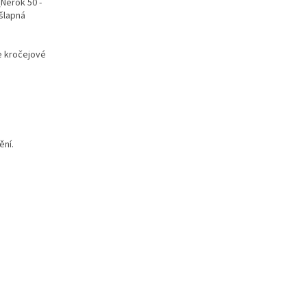
(Nerok 50 -
šlapná
je kročejové
ění.