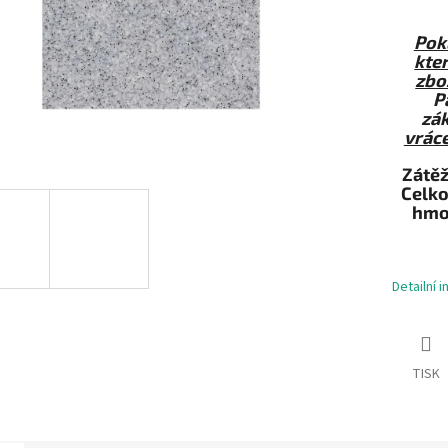
Pok
kter
zbo
P
zá
vráce
Zátěž
Celko
hmot
Detailní 
TISK