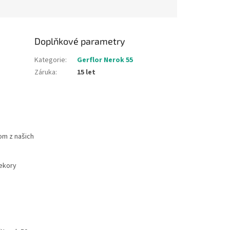
Doplňkové parametry
Kategorie
:
Gerflor Nerok 55
Záruka
:
15 let
om z našich
dekory