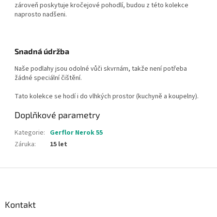
zároveň poskytuje kročejové pohodlí, budou z této kolekce
naprosto nadšeni.
Snadná údržba
Naše podlahy jsou odolné vůči skvrnám, takže není potřeba
žádné speciální čištění.
Tato kolekce se hodí i do vlhkých prostor (kuchyně a koupelny).
Doplňkové parametry
Kategorie
:
Gerflor Nerok 55
Záruka
:
15 let
Z
á
p
a
Kontakt
t