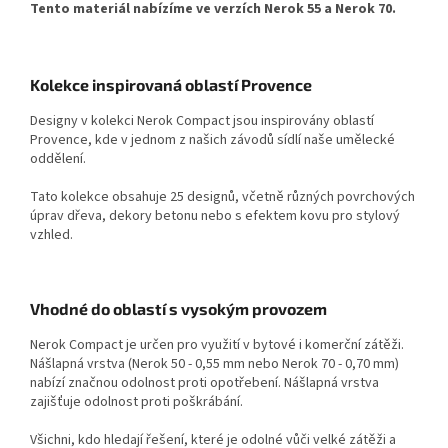
Tento materiál nabízíme ve verzích Nerok 55 a Nerok 70.
Kolekce inspirovaná oblastí Provence
Designy v kolekci Nerok Compact jsou inspirovány oblastí
Provence, kde v jednom z našich závodů sídlí naše umělecké
oddělení.
Tato kolekce obsahuje 25 designů, včetně různých povrchových
úprav dřeva, dekory betonu nebo s efektem kovu pro stylový
vzhled.
Vhodné do oblastí s vysokým provozem
Nerok Compact je určen pro využití v bytové i komerční zátěži.
Nášlapná vrstva (Nerok 50 - 0,55 mm nebo Nerok 70 - 0,70 mm)
nabízí značnou odolnost proti opotřebení. Nášlapná vrstva
zajišťuje odolnost proti poškrábání.
Všichni, kdo hledají řešení, které je odolné vůči velké zátěži a