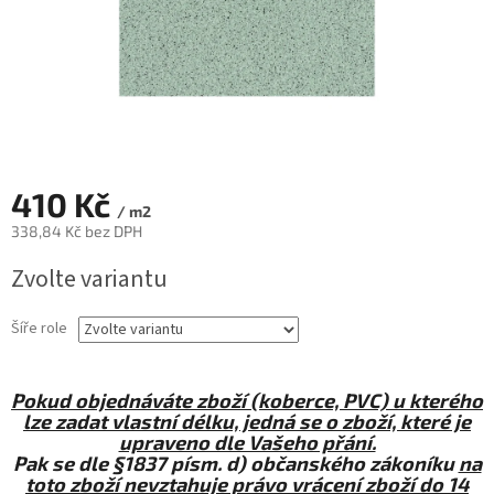
410 Kč
/ m2
338,84 Kč bez DPH
Měrná
Zvolte variantu
cena:
Šíře role
Pokud objednáváte zboží (koberce, PVC) u kterého
lze zadat vlastní délku, jedná se o zboží, které je
upraveno dle Vašeho přání.
Pak se dle §1837 písm. d) občanského zákoníku
na
toto zboží nevztahuje právo vrácení zboží do 14