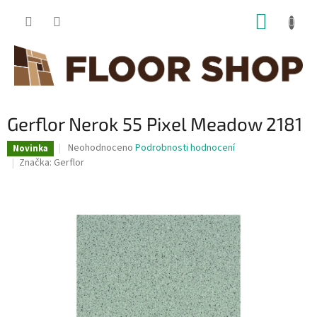
Přejít
NÁKUP
na
obsah
KOŠÍK
Gerflor Nerok 55 Pixel Meadow 2181
Průměrné
Neohodnoceno
Podrobnosti hodnocení
Novinka
hodnocení
Značka:
Gerflor
produktu
je
0,0
z
5
hvězdiček.