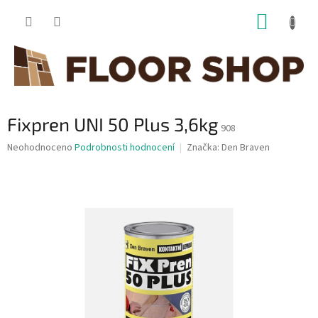
Přejít
NÁKUP
na
obsah
KOŠÍK
Fixpren UNI 50 Plus 3,6kg
908
Průměrné
Neohodnoceno
Podrobnosti hodnocení
Značka:
Den Braven
hodnocení
produktu
je
0,0
z
5
hvězdiček.