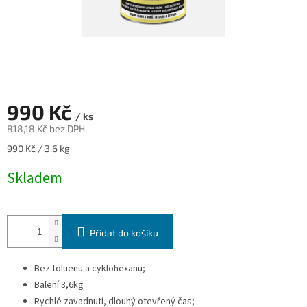
990 Kč
/ ks
818,18 Kč bez DPH
Měrná
990 Kč / 3.6 kg
cena:
Skladem
Přidat do košíku
Bez toluenu a cyklohexanu;
Balení 3,6kg
Rychlé zavadnutí, dlouhý otevřený čas;