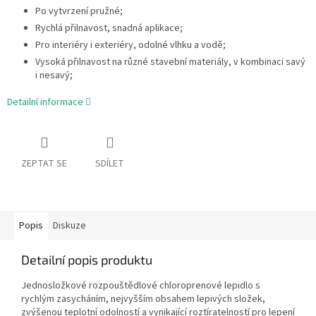
Po vytvrzení pružné;
Rychlá přilnavost, snadná aplikace;
Pro interiéry i exteriéry, odolné vlhku a vodě;
Vysoká přilnavost na různé stavební materiály, v kombinaci savý
i nesavý;
Detailní informace
ZEPTAT SE
SDÍLET
Popis
Diskuze
Detailní popis produktu
Jednosložkové rozpouštědlové chloroprenové lepidlo s
rychlým zasycháním, nejvyšším obsahem lepivých složek,
zvýšenou teplotní odolností a vynikající roztíratelností pro lepení