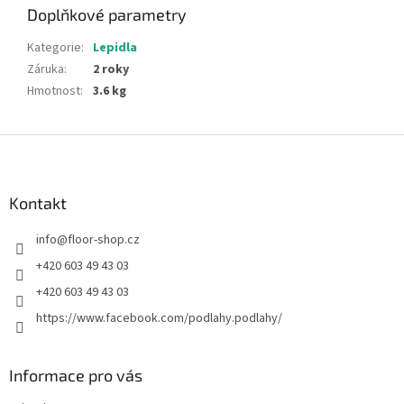
Doplňkové parametry
Kategorie
:
Lepidla
Záruka
:
2 roky
Hmotnost
:
3.6 kg
Z
á
p
a
Kontakt
t
info
@
floor-shop.cz
í
+420 603 49 43 03
+420 603 49 43 03
https://www.facebook.com/podlahy.podlahy/
Informace pro vás