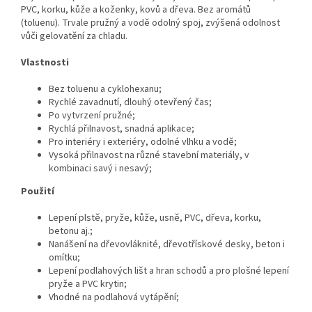
PVC, korku, kůže a koženky, kovů a dřeva. Bez aromátů
(toluenu). Trvale pružný a vodě odolný spoj, zvýšená odolnost
vůči gelovatění za chladu.
Vlastnosti
Bez toluenu a cyklohexanu;
Rychlé zavadnutí, dlouhý otevřený čas;
Po vytvrzení pružné;
Rychlá přilnavost, snadná aplikace;
Pro interiéry i exteriéry, odolné vlhku a vodě;
Vysoká přilnavost na různé stavební materiály, v
kombinaci savý i nesavý;
Použití
Lepení plstě, pryže, kůže, usně, PVC, dřeva, korku,
betonu aj.;
Nanášení na dřevovláknité, dřevotřískové desky, beton i
omítku;
Lepení podlahových lišt a hran schodů a pro plošné lepení
pryže a PVC krytin;
Vhodné na podlahová vytápění;