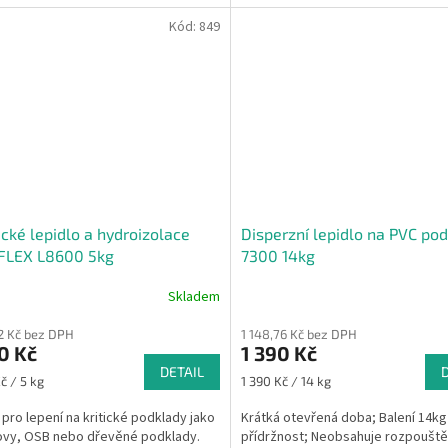
vinylových podlah;...
Kód:
849
ické lepidlo a hydroizolace
Disperzní lepidlo na PVC po
FLEX L8600 5kg
7300 14kg
Skladem
12 Kč bez DPH
1 148,76 Kč bez DPH
0 Kč
1 390 Kč
DETAIL
Měrná
č / 5 kg
1 390 Kč / 14 kg
cena:
í pro lepení na kritické podklady jako
Krátká otevřená doba; Balení 14k
ovy, OSB nebo dřevěné podklady.
přídržnost; Neobsahuje rozpouště