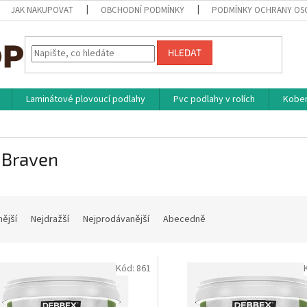
JAK NAKUPOVAT
OBCHODNÍ PODMÍNKY
PODMÍNKY OCHRANY OS
HLEDAT
Laminátové plovoucí podlahy
Pvc podlahy v rolích
Kober
 Braven
nější
Nejdražší
Nejprodávanější
Abecedně
Kód:
861