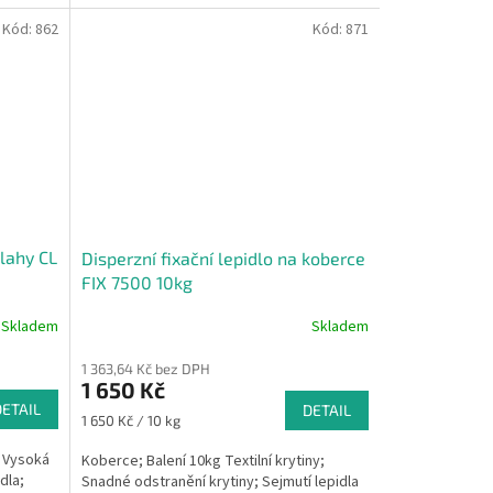
Kód:
862
Kód:
871
dlahy CL
Disperzní fixační lepidlo na koberce
FIX 7500 10kg
Skladem
Skladem
1 363,64 Kč bez DPH
1 650 Kč
DETAIL
DETAIL
Měrná
1 650 Kč / 10 kg
cena:
g Vysoká
Koberce; Balení 10kg Textilní krytiny;
dla;
Snadné odstranění krytiny; Sejmutí lepidla