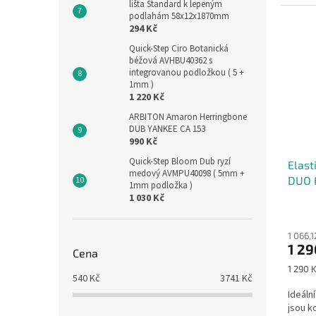
lišta Standard k lepeným
podlahám 58x12x1870mm
294 Kč
Quick-Step Ciro Botanická
béžová AVHBU40362 s
integrovanou podložkou ( 5 +
1mm )
1 220 Kč
ARBITON Amaron Herringbone
DUB YANKEE CA 153
990 Kč
Quick-Step Bloom Dub ryzí
Elast
medový AVMPU40098 ( 5mm +
DUO 
1mm podložka )
1 030 Kč
1 066,
1 29
Cena
Měrná
1 290 K
540
Kč
3741
Kč
cena:
Ideáln
jsou k