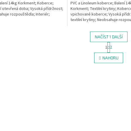
alení 14kg Korkment; Koberce;
PVC a Linoleum koberce; Balení 14k
í otevřená doba; Vysoká přídržnost;
Korkment; Textilní krytiny; Koberc
huje rozpouštědla; Interiér;
vpichované koberce; Vysoká přídr
textilní krytiny; Neobsahuje rozpou
NAČÍST 1 DALŠÍ
S
1
2
O
t
r
v
NAHORU
á
l
n
á
k
d
o
a
v
c
á
í
n
p
í
r
v
k
y
v
ý