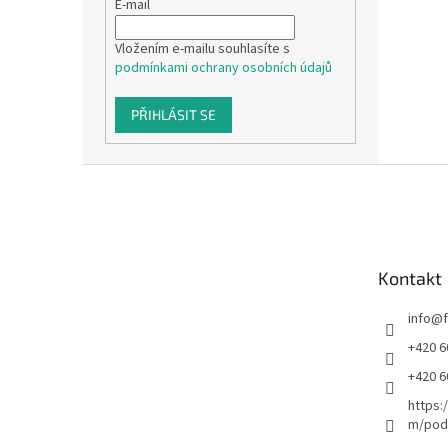
E-mail
Vložením e-mailu souhlasíte s
podmínkami ochrany osobních údajů
PŘIHLÁSIT SE
Z
á
p
a
t
Kontakt
í
info
@
+420 6
+420 6
https:
m/podl