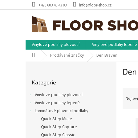
Přejít
+420 603 49 43 03
info@floor-shop.cz
na
obsah
Vinylové podlahy plovoucí
Vinylové podlahy lepené
Domů
Prodávané značky
Den Braven
P
Den
o
Přeskočit
s
Kategorie
kategorie
t
Ř
r
Vinylové podlahy plovoucí
a
a
Nejlev
Vinylové podlahy lepené
z
n
Laminátové plovoucí podlahy
e
n
V
n
í
Quick Step Muse
ý
í
p
Quick Step Capture
p
p
a
Quick Step Classic