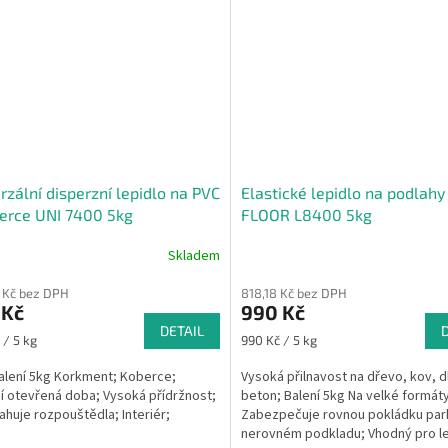
rzální disperzní lepidlo na PVC
Elastické lepidlo na podlah
erce UNI 7400 5kg
FLOOR L8400 5kg
Skladem
 Kč bez DPH
818,18 Kč bez DPH
 Kč
990 Kč
DETAIL
Měrná
 / 5 kg
990 Kč / 5 kg
cena:
alení 5kg Korkment; Koberce;
Vysoká přilnavost na dřevo, kov, d
í otevřená doba; Vysoká přídržnost;
beton; Balení 5kg Na velké formáty
huje rozpouštědla; Interiér;
Zabezpečuje rovnou pokládku par
nerovném podkladu; Vhodný pro l