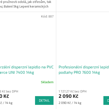
vé pružnosti odolá, jak otřesům, tak
u; Balení 5kg Lepení keramických
 a...
Kód:
887
rzální disperzní lepidlo na PVC
Profesionální disperzní lepid
erce UNI 7400 14kg
podlahy PRO 7600 14kg
Skladem
98 Kč bez DPH
1 727,27 Kč bez DPH
0 Kč
2 090 Kč
DETAIL
Měrná
č / 14 kg
2 090 Kč / 14 kg
cena: