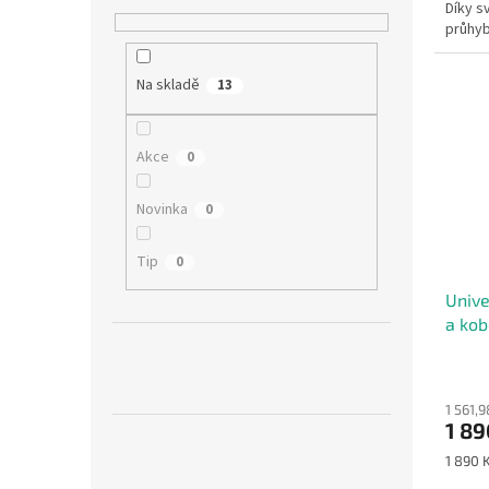
Díky s
průhyb
obkladů
Na skladě
13
Akce
0
Novinka
0
Tip
0
Unive
a kob
1 561,
1 89
Měrná
1 890 K
cena: