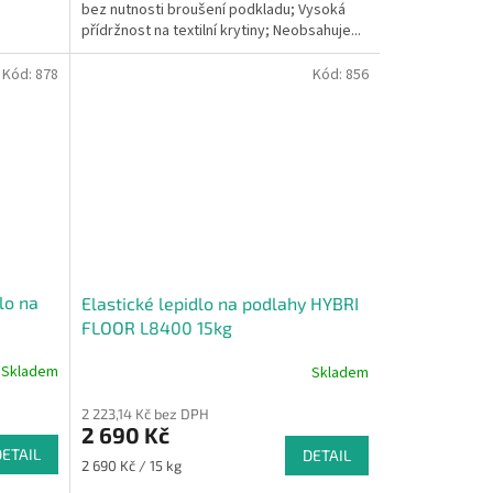
bez nutnosti broušení podkladu; Vysoká
přídržnost na textilní krytiny; Neobsahuje...
Kód:
878
Kód:
856
lo na
Elastické lepidlo na podlahy HYBRI
FLOOR L8400 15kg
Skladem
Skladem
2 223,14 Kč bez DPH
2 690 Kč
DETAIL
DETAIL
Měrná
2 690 Kč / 15 kg
cena: