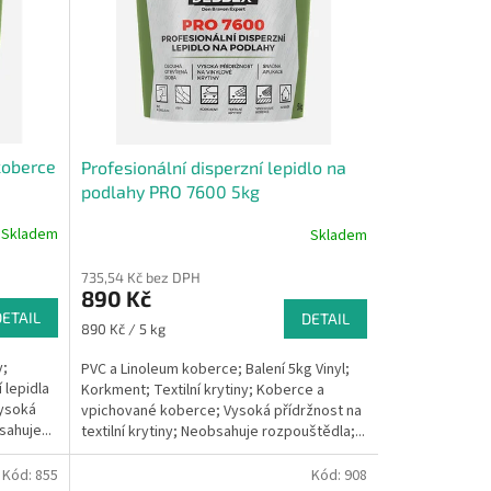
 koberce
Profesionální disperzní lepidlo na
podlahy PRO 7600 5kg
Skladem
Skladem
735,54 Kč bez DPH
890 Kč
DETAIL
DETAIL
Měrná
890 Kč / 5 kg
cena:
y;
PVC a Linoleum koberce; Balení 5kg Vinyl;
 lepidla
Korkment; Textilní krytiny; Koberce a
Vysoká
vpichované koberce; Vysoká přídržnost na
sahuje...
textilní krytiny; Neobsahuje rozpouštědla;...
Kód:
855
Kód:
908