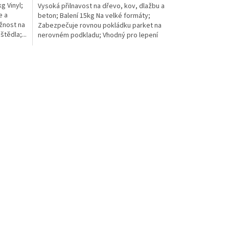
g Vinyl;
Vysoká přilnavost na dřevo, kov, dlažbu a
e a
beton; Balení 15kg Na velké formáty;
žnost na
Zabezpečuje rovnou pokládku parket na
štědla;...
nerovném podkladu; Vhodný pro lepení
vinylových podlah;...