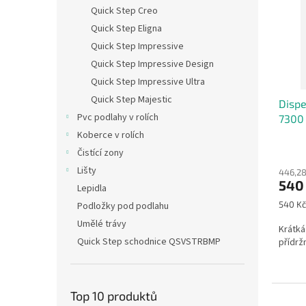
i
r
n
Quick Step Creo
s
o
e
Quick Step Eligna
p
d
l
r
u
Quick Step Impressive
o
k
Quick Step Impressive Design
d
t
Quick Step Impressive Ultra
u
ů
Quick Step Majestic
Dispe
k
Pvc podlahy v rolích
7300
t
ů
Koberce v rolích
Čistící zony
Lišty
446,28
540
Lepidla
Měrná
540 Kč
Podložky pod podlahu
cena:
Umělé trávy
Krátká
Quick Step schodnice QSVSTRBMP
přídrž
Top 10 produktů