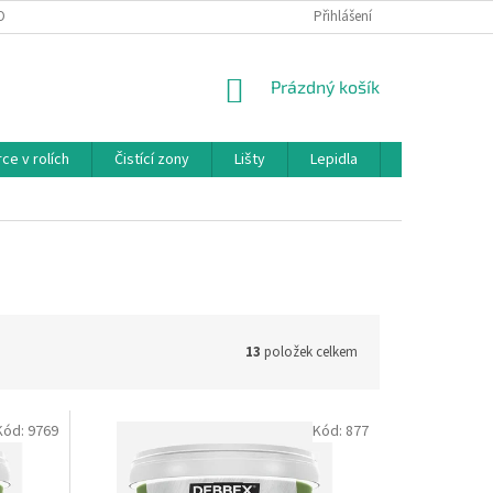
OBNÍCH ÚDAJŮ
REKLAMAČNÍ ŘÁD
HODNOCENÍ OBCHODU
Přihlášení
NAP
NÁKUPNÍ
Prázdný košík
KOŠÍK
ce v rolích
Čistící zony
Lišty
Lepidla
Podložky pod
13
položek celkem
Kód:
9769
Kód:
877