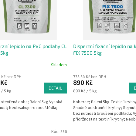
rzní lepidlo na PVC podlahy CL
Disperzní fixační lepidlo na
 5kg
FIX 7500 5kg
Skladem
 Kč bez DPH
735,54 Kč bez DPH
 Kč
890 Kč
DETAIL
Měrná
 / 5 kg
890 Kč / 5 kg
cena:
 otevřená doba; Balení 5kg Vysoká
Koberce; Balení 5kg Textilní krytin
nost; Neobsahuje rozpouštědla;
Snadné odstranění krytiny; Sejmutí
bez nutnosti broušení podkladu; 
přídržnost na textilní krytiny; Neob
Kód:
886