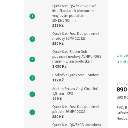
Quick Step QSVSK obvodová
lišta Standard k plovoucím
vinylovým podlahám
58x12x2400mm
378 Kč
Quick Step Fuse Dub podzimní
medový SGMPC20323
550 Kč
Quick-Step Bloom Dub
Unive
podzimní medový AVMPU40088
a kob
( 5mm + 1mm podložka )
1 030 Kč
Podložka Quick-Step Comfort
132 Kč
735,54
890
Arbiton Secura Vinyl Click 3in1
1,5 mm - XPS
Měrná
890 Kč
99 Kč
cena:
Quick Step Fuse Dub podzimní
PVC; B
přírodní SGMPC20325
Středn
550 Kč
Neobsa
Quick Step QSVSKDB obvodová