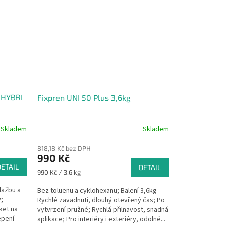
y HYBRI
Fixpren UNI 50 Plus 3,6kg
Skladem
Skladem
818,18 Kč bez DPH
990 Kč
DETAIL
DETAIL
Měrná
990 Kč / 3.6 kg
cena:
lažbu a
Bez toluenu a cyklohexanu; Balení 3,6kg
;
Rychlé zavadnutí, dlouhý otevřený čas; Po
ket na
vytvrzení pružné; Rychlá přilnavost, snadná
epení
aplikace; Pro interiéry i exteriéry, odolné...