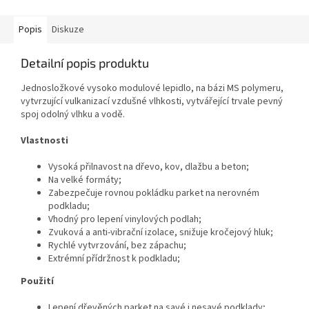
pro lepení vinylových podlah;...
Popis
Diskuze
Detailní popis produktu
Jednosložkové vysoko modulové lepidlo, na bázi MS polymeru,
vytvrzující vulkanizací vzdušné vlhkosti, vytvářející trvale pevný
spoj odolný vlhku a vodě.
Vlastnosti
Vysoká přilnavost na dřevo, kov, dlažbu a beton;
Na velké formáty;
Zabezpečuje rovnou pokládku parket na nerovném
podkladu;
Vhodný pro lepení vinylových podlah;
Zvuková a anti-vibrační izolace, snižuje kročejový hluk;
Rychlé vytvrzování, bez zápachu;
Extrémní přídržnost k podkladu;
Použití
Lepení dřevěných parket na savé i nesavé podklady;