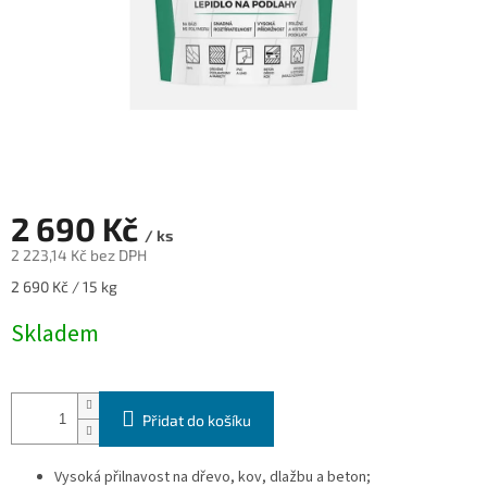
2 690 Kč
/ ks
2 223,14 Kč bez DPH
Měrná
2 690 Kč / 15 kg
cena:
Skladem
Přidat do košíku
Vysoká přilnavost na dřevo, kov, dlažbu a beton;