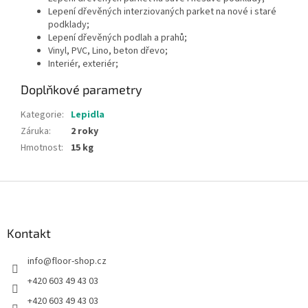
Lepení dřevěných interziovaných parket na nové i staré
podklady;
Lepení dřevěných podlah a prahů;
Vinyl, PVC, Lino, beton dřevo;
Interiér, exteriér;
Doplňkové parametry
Kategorie
:
Lepidla
Záruka
:
2 roky
Hmotnost
:
15 kg
Z
á
p
a
Kontakt
t
info
@
floor-shop.cz
í
+420 603 49 43 03
+420 603 49 43 03