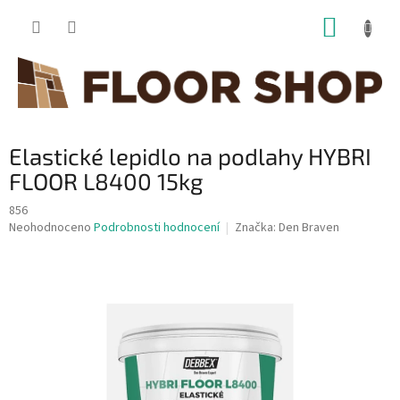
Přejít
NÁKUP
na
obsah
KOŠÍK
Elastické lepidlo na podlahy HYBRI
FLOOR L8400 15kg
856
Průměrné
Neohodnoceno
Podrobnosti hodnocení
Značka:
Den Braven
hodnocení
produktu
je
0,0
z
5
hvězdiček.