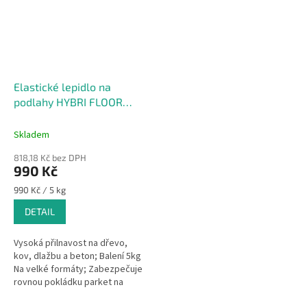
Elastické lepidlo na
podlahy HYBRI FLOOR
L8400 5kg
Skladem
818,18 Kč bez DPH
990 Kč
Měrná
990 Kč / 5 kg
cena:
DETAIL
Vysoká přilnavost na dřevo,
kov, dlažbu a beton; Balení 5kg
Na velké formáty; Zabezpečuje
rovnou pokládku parket na
nerovném podkladu; Vhodný