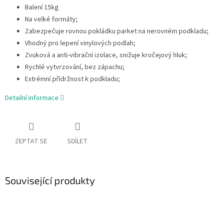
Balení 15kg
Na velké formáty;
Zabezpečuje rovnou pokládku parket na nerovném podkladu;
Vhodný pro lepení vinylových podlah;
Zvuková a anti-vibrační izolace, snižuje kročejový hluk;
Rychlé vytvrzování, bez zápachu;
Extrémní přídržnost k podkladu;
Detailní informace
ZEPTAT SE
SDÍLET
Související produkty