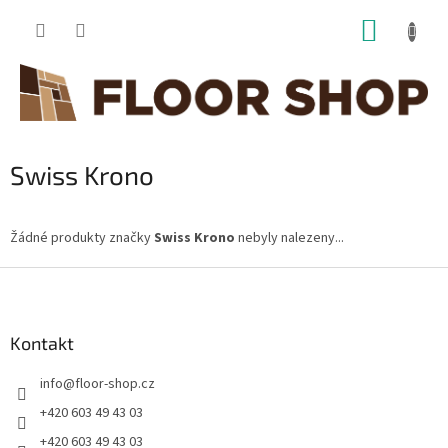
Přejít
NÁKUP
na
obsah
KOŠÍK
Swiss Krono
Žádné produkty značky
Swiss Krono
nebyly nalezeny...
Z
á
p
a
Kontakt
t
info
@
floor-shop.cz
í
+420 603 49 43 03
+420 603 49 43 03