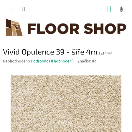
Přejít
NÁKUP
na
obsah
KOŠÍK
Vivid Opulence 39 - šíře 4m
12144/4
Průměrné
Neohodnoceno
Podrobnosti hodnocení
Značka:
Itc
hodnocení
produktu
je
0,0
z
5
hvězdiček.