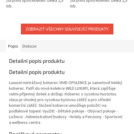
zdi před opotřebením. Délka 2,5
zdi před opotřebením. Délka 2,5
mb.
mb.
ZOBRAZIT VŠECHNY SOUVISEJÍCÍ PRODUKTY
Popis
Diskuze
Detailní popis produktu
Detailní popis produktu
Luxusní metrážový koberec VIVID OPULENCE je sametově hebký
koberec. Patří do nové kolekce WILD LUXURY, která zajišťuje
velmi příjemný dotek a došlap. Koberec s vysokou hustotou
vlasu je vhodný pro vysokou bytovou zátěž a pro střední
komerční zátěž. Složení koberce umožňuje položit i na
podlahové topení. Využití: - Dětské pokoje - Obývací pokoje -
Ložnice - Administrativní budovy - Hotely a Penziony - Sportovní
a wellness centra