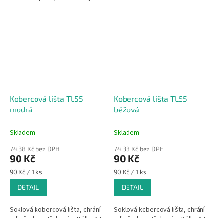
Kobercová lišta TL55
Kobercová lišta TL55
modrá
béžová
Skladem
Skladem
74,38 Kč bez DPH
74,38 Kč bez DPH
90 Kč
90 Kč
Měrná
Měrná
90 Kč / 1 ks
90 Kč / 1 ks
cena:
cena:
DETAIL
DETAIL
Soklová kobercová lišta, chrání
Soklová kobercová lišta, chrání