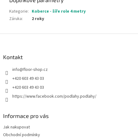
Doplňkové parametry
Kategorie
:
Koberce - šíře role 4 metry
Záruka
:
2 roky
Z
á
p
a
Kontakt
t
info
@
floor-shop.cz
í
+420 603 49 43 03
+420 603 49 43 03
https://www.facebook.com/podlahy.podlahy/
Informace pro vás
Jak nakupovat
Obchodní podmínky