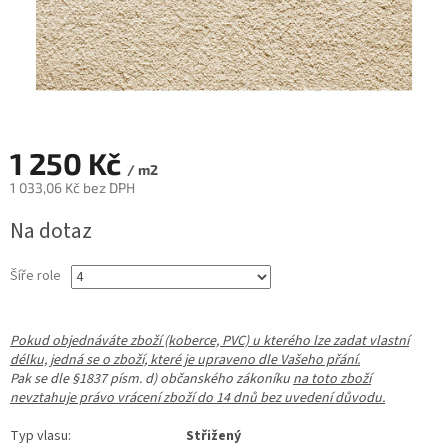
1 250 Kč
/ m2
1 033,06 Kč bez DPH
Měrná
Na dotaz
cena:
Šíře role
Pokud objednáváte zboží (koberce, PVC) u kterého lze zadat vlastní
délku, jedná se o zboží, které je upraveno dle Vašeho přání.
Pak se dle §1837 písm. d) občanského zákoníku
na toto zboží
nevztahuje právo vrácení zboží do 14 dnů bez uvedení důvodu.
Typ vlasu:
Střižený