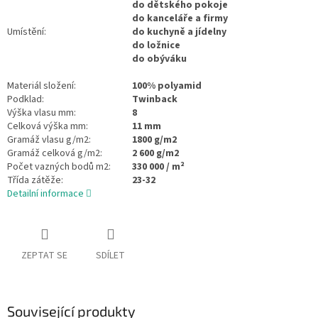
do dětského pokoje
do kanceláře a firmy
Umístění:
do kuchyně a jídelny
do ložnice
do obýváku
Materiál složení:
100% polyamid
Podklad:
Twinback
Výška vlasu mm:
8
Celková výška mm:
11 mm
Gramáž vlasu g/m2:
1800 g/m2
Gramáž celková g/m2:
2 600 g/m2
Počet vazných bodů m2:
330 000 / m²
Třída zátěže:
23-32
Detailní informace
ZEPTAT SE
SDÍLET
Související produkty