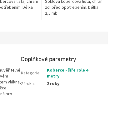
ercová lišta, chrání
Soklová kobercová lišta, chrání
potřebením. Délka
zdi před opotřebením. Délka
2,5 mb.
Doplňkové parametry
euvěřitelné
Koberce - šíře role 4
Kategorie
:
dovém
metry
kem vlákna,
Záruka
:
2 roky
ožce
ená pro