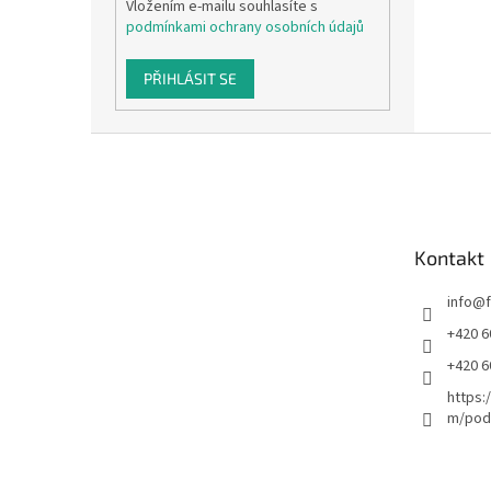
Vložením e-mailu souhlasíte s
podmínkami ochrany osobních údajů
PŘIHLÁSIT SE
Z
á
p
a
t
Kontakt
í
info
@
+420 6
+420 6
https:
m/podl