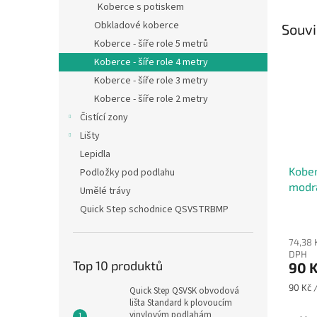
Koberce s potiskem
Obkladové koberce
Souvi
Koberce - šíře role 5 metrů
Koberce - šíře role 4 metry
Koberce - šíře role 3 metry
Koberce - šíře role 2 metry
Čistící zony
Lišty
Lepidla
Kober
Podložky pod podlahu
modr
Umělé trávy
Quick Step schodnice QSVSTRBMP
74,38 
DPH
Top 10 produktů
90 
Měrná
90 Kč /
Quick Step QSVSK obvodová
cena:
lišta Standard k plovoucím
vinylovým podlahám