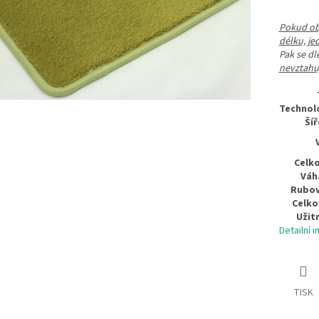
Pokud obj
délku, je
Pak se d
nevztahuj
Technolo
Šíř
Celko
Váh
Rubov
Celko
Užit
Detailní 
TISK