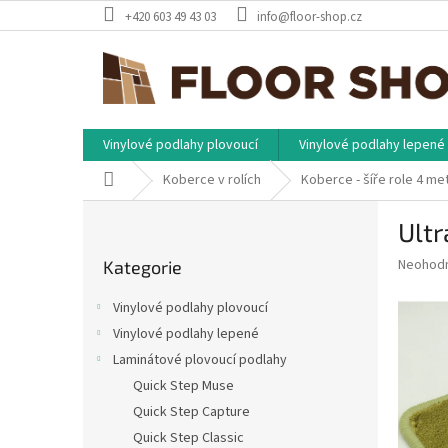
Přejít
+420 603 49 43 03
info@floor-shop.cz
na
obsah
Vinylové podlahy plovoucí
Vinylové podlahy lepené
Domů
Koberce v rolích
Koberce - šíře role 4 me
P
Ultr
o
Přeskočit
s
Průměr
Neohod
Kategorie
kategorie
t
hodnoce
r
produkt
Vinylové podlahy plovoucí
a
je
Vinylové podlahy lepené
0,0
n
z
Laminátové plovoucí podlahy
n
5
í
Quick Step Muse
hvězdič
p
Quick Step Capture
a
Quick Step Classic