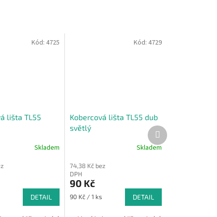
Kód:
4725
Kód:
4729
á lišta TL55
Kobercová lišta TL55 dub
světlý
Další
produkt
Skladem
Skladem
ez
74,38 Kč bez
DPH
90 Kč
Měrná
s
DETAIL
90 Kč / 1 ks
DETAIL
cena: