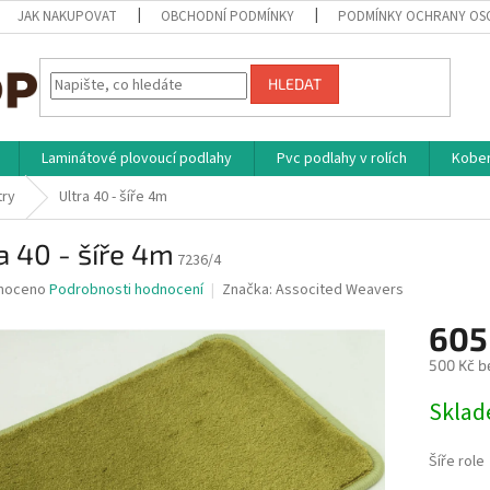
JAK NAKUPOVAT
OBCHODNÍ PODMÍNKY
PODMÍNKY OCHRANY OS
HLEDAT
Laminátové plovoucí podlahy
Pvc podlahy v rolích
Kober
try
Ultra 40 - šíře 4m
a 40 - šíře 4m
7236/4
né
noceno
Podrobnosti hodnocení
Značka:
Associted Weavers
ní
605
u
500 Kč b
Měrná
Skla
cena:
ek.
Šíře role