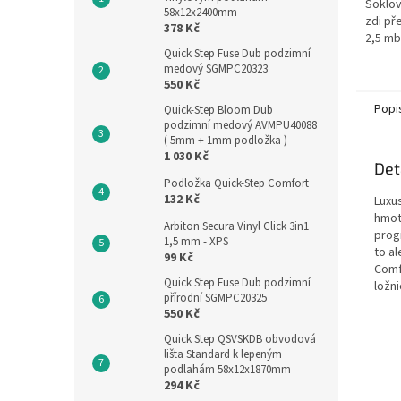
Soklov
58x12x2400mm
zdi př
378 Kč
2,5 mb
Quick Step Fuse Dub podzimní
medový SGMPC20323
550 Kč
Popi
Quick-Step Bloom Dub
podzimní medový AVMPU40088
( 5mm + 1mm podložka )
1 030 Kč
Det
Podložka Quick-Step Comfort
132 Kč
Luxu
hmot
Arbiton Secura Vinyl Click 3in1
prog
1,5 mm - XPS
to al
99 Kč
Comf
Quick Step Fuse Dub podzimní
ložni
přírodní SGMPC20325
550 Kč
Quick Step QSVSKDB obvodová
lišta Standard k lepeným
podlahám 58x12x1870mm
294 Kč