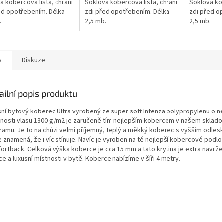
á kobercová lišta, chrání
Soklová kobercová lišta, chrání
Soklová kob
ed opotřebením. Délka
zdi před opotřebením. Délka
zdi před o
.
2,5 mb.
2,5 mb.
s
Diskuze
ailní popis produktu
sní bytový koberec Ultra vyrobený ze super soft Intenza polypropylenu o n
nosti vlasu 1300 g/m2 je zaručeně tím nejlepším kobercem v našem skla
ramu. Je to na chůzi velmi příjemný, teplý a měkký koberec s vyšším odles
e znamená, že i víc stínuje. Navíc je vyroben na té nejlepší kobercové podl
ortback. Celková výška koberce je cca 15 mm a tato krytina je extra navrž
ce a luxusní místnosti v bytě. Koberce nabízíme v šíři 4 metry.