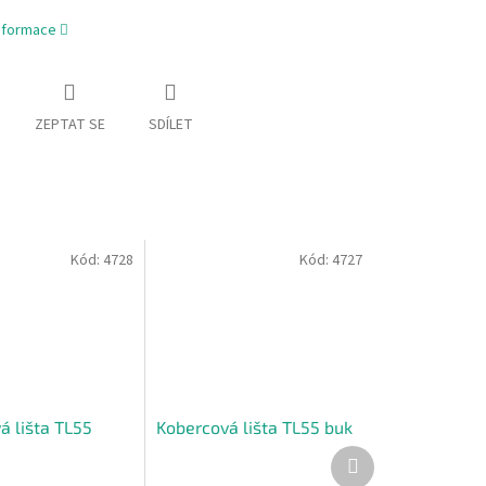
informace
ZEPTAT SE
SDÍLET
Kód:
4728
Kód:
4727
á lišta TL55
Kobercová lišta TL55 buk
Další
produkt