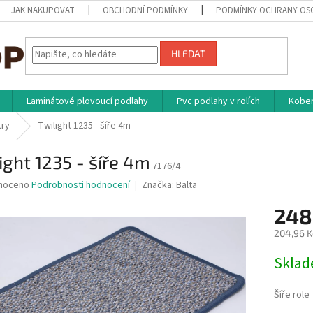
JAK NAKUPOVAT
OBCHODNÍ PODMÍNKY
PODMÍNKY OCHRANY OS
HLEDAT
Laminátové plovoucí podlahy
Pvc podlahy v rolích
Kober
try
Twilight 1235 - šíře 4m
ight 1235 - šíře 4m
7176/4
né
noceno
Podrobnosti hodnocení
Značka:
Balta
ní
248
u
204,96 K
Měrná
Skla
cena:
ek.
Šíře role