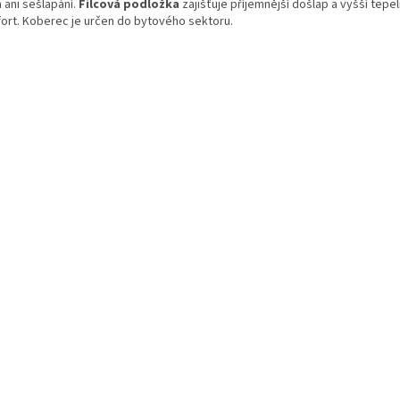
 ani sešlapání.
Filcová podložka
zajišťuje příjemnější došlap a vyšší tepe
ort. Koberec je určen do bytového sektoru.