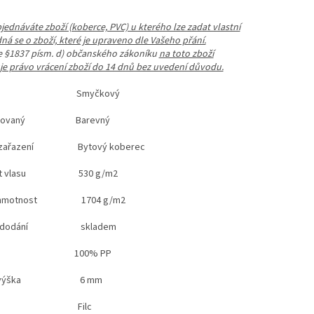
ednáváte zboží (koberce, PVC) u kterého lze zadat vlastní
dná se o zboží, které je upraveno dle Vašeho přání.
le §1837 písm. d) občanského zákoníku
na toto zboží
e právo vrácení zboží do 14 dnů bez uvedení důvodu.
p Smyčkový
elírovaný Barevný
ní zařazení Bytový koberec
ost vlasu 530 g/m2
á hmotnost 1704 g/m2
st dodání skladem
riál 100% PP
vá výška 6 mm
ložka Filc