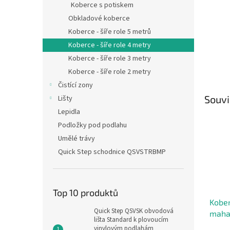
Koberce s potiskem
Obkladové koberce
Koberce - šíře role 5 metrů
Koberce - šíře role 4 metry
Koberce - šíře role 3 metry
Koberce - šíře role 2 metry
Čistící zony
Souvi
Lišty
Lepidla
Podložky pod podlahu
Umělé trávy
Quick Step schodnice QSVSTRBMP
Top 10 produktů
Kober
Quick Step QSVSK obvodová
maha
lišta Standard k plovoucím
vinylovým podlahám