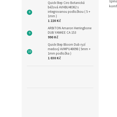
špína
Quick-Step Ciro Botanická
komf
béžová AVHBU40362 s
integrovanou podložkou ( 5 +
1mm )
1 220 Kč
ARBITON Amaron Herringbone
DUB YANKEE CA 153
990 Kč
Quick-Step Bloom Dub ryzí
medový AVMPU40098 ( 5mm +
1mm podložka )
1 030 Kč