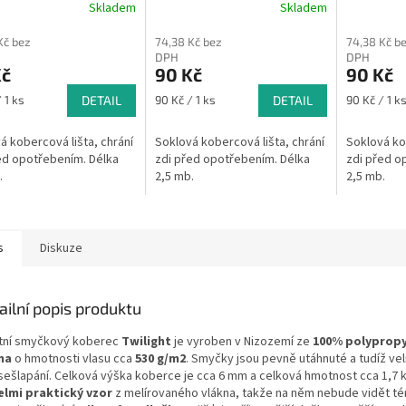
Skladem
Skladem
Kč bez
74,38 Kč bez
74,38 Kč b
DPH
DPH
Kč
90 Kč
90 Kč
Měrná
Měrná
 1 ks
DETAIL
90 Kč / 1 ks
DETAIL
90 Kč / 1 k
cena:
cena:
á kobercová lišta, chrání
Soklová kobercová lišta, chrání
Soklová kob
ed opotřebením. Délka
zdi před opotřebením. Délka
zdi před o
.
2,5 mb.
2,5 mb.
s
Diskuze
ailní popis produktu
itní smyčkový koberec
Twilight
je vyroben v Nizozemí ze
100% polyprop
na
o hmotnosti vlasu cca
530 g/m2
. Smyčky jsou pevně utáhnuté a tudíž ve
 sešlapání. Celková výška koberce je cca 6 mm a celková hmotnost cca 1,7 
elmi praktický vzor
z melírovaného vlákna, takže na něm nebude vidět t