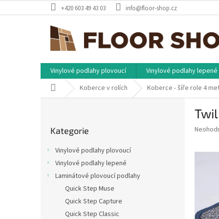
Přejít
+420 603 49 43 03
info@floor-shop.cz
na
obsah
Vinylové podlahy plovoucí
Vinylové podlahy lepené
Domů
Koberce v rolích
Koberce - šíře role 4 me
P
Twil
o
Přeskočit
s
Průměr
Neohod
Kategorie
kategorie
t
hodnoce
r
produkt
Vinylové podlahy plovoucí
a
je
Vinylové podlahy lepené
0,0
n
z
Laminátové plovoucí podlahy
n
5
í
Quick Step Muse
hvězdič
p
Quick Step Capture
a
Quick Step Classic