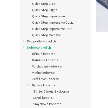
n
Quick Step Creo
e
Quick Step Eligna
l
Quick Step Impressive
Quick Step Impressive Design
Quick Step Impressive Ultra
Quick Step Majestic
Pvc podlahy v rolích
Koberce v rolích
Dětské koberce
Hotelové koberce
Vpichované koberce
Vlněné koberce
Zátěžové koberce
Bytové koberce
Střižené luxusní koberce
Scroll koberce
Smyčkové koberce