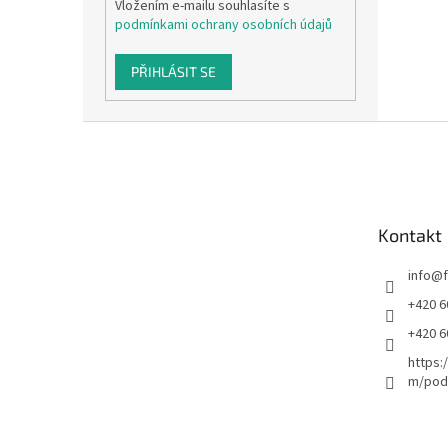
Vložením e-mailu souhlasíte s
podmínkami ochrany osobních údajů
PŘIHLÁSIT SE
Z
á
p
a
t
Kontakt
í
info
@
+420 6
+420 6
https:
m/podl