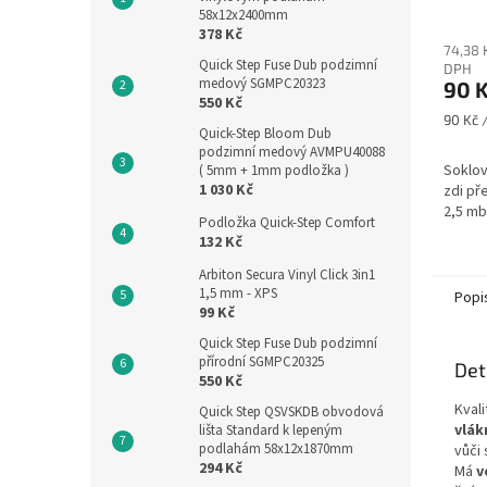
58x12x2400mm
378 Kč
74,38 
Quick Step Fuse Dub podzimní
DPH
medový SGMPC20323
90 
550 Kč
Měrná
90 Kč /
Quick-Step Bloom Dub
cena:
podzimní medový AVMPU40088
Soklov
( 5mm + 1mm podložka )
1 030 Kč
zdi př
2,5 mb
Podložka Quick-Step Comfort
132 Kč
Arbiton Secura Vinyl Click 3in1
1,5 mm - XPS
Popi
99 Kč
Quick Step Fuse Dub podzimní
přírodní SGMPC20325
Det
550 Kč
Kval
Quick Step QSVSKDB obvodová
vlák
lišta Standard k lepeným
podlahám 58x12x1870mm
vůči
294 Kč
Má
v