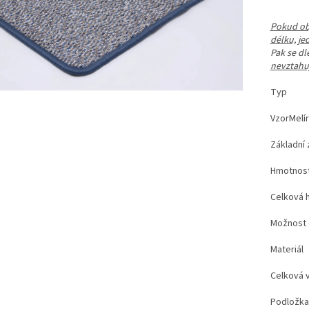
Pokud obj
délku, je
Pak se d
nevztahuj
Ty
VzorM
Základ
Hmotn
Celkov
Možno
Mate
Celko
Pod