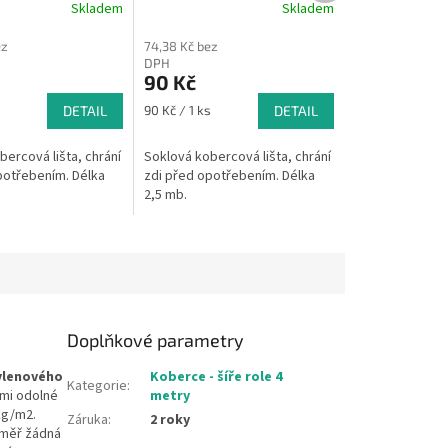
Skladem
Skladem
ez
74,38 Kč bez
DPH
90 Kč
Měrná
s
DETAIL
90 Kč / 1 ks
DETAIL
cena:
ercová lišta, chrání
Soklová kobercová lišta, chrání
potřebením. Délka
zdi před opotřebením. Délka
2,5 mb.
Doplňkové parametry
ylenového
Koberce - šíře role 4
Kategorie
:
lmi odolné
metry
kg/m2.
Záruka
:
2 roky
éměř žádná