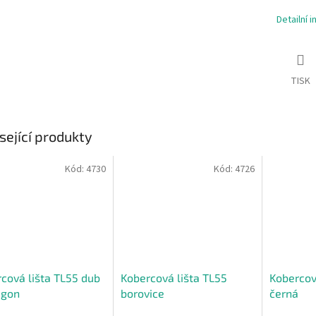
Detailní 
TISK
sející produkty
Kód:
4730
Kód:
4726
cová lišta TL55 dub
Kobercová lišta TL55
Kobercov
gon
borovice
černá