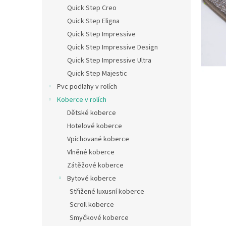
n
Quick Step Creo
e
Quick Step Eligna
l
Quick Step Impressive
Quick Step Impressive Design
Quick Step Impressive Ultra
Quick Step Majestic
Pvc podlahy v rolích
Koberce v rolích
Dětské koberce
Hotelové koberce
Vpichované koberce
Vlněné koberce
Zátěžové koberce
Bytové koberce
Střižené luxusní koberce
Scroll koberce
Smyčkové koberce