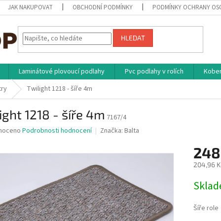
JAK NAKUPOVAT
OBCHODNÍ PODMÍNKY
PODMÍNKY OCHRANY OS
HLEDAT
Laminátové plovoucí podlahy
Pvc podlahy v rolích
Kober
try
Twilight 1218 - šíře 4m
ight 1218 - šíře 4m
7167/4
né
noceno
Podrobnosti hodnocení
Značka:
Balta
ní
248
u
204,96 K
Měrná
Skla
cena:
ek.
Šíře role