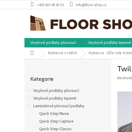
Přejít
+420 603 49 43 03
info@floor-shop.cz
na
obsah
Vinylové podlahy plovoucí
Vinylové podlahy lepené
Domů
Koberce v rolích
Koberce - šíře role 4 me
P
Twil
o
Přeskočit
s
Průměr
Neohod
Kategorie
kategorie
t
hodnoce
r
produkt
Vinylové podlahy plovoucí
a
je
Vinylové podlahy lepené
0,0
n
z
Laminátové plovoucí podlahy
n
5
í
Quick Step Muse
hvězdič
p
Quick Step Capture
a
Quick Step Classic