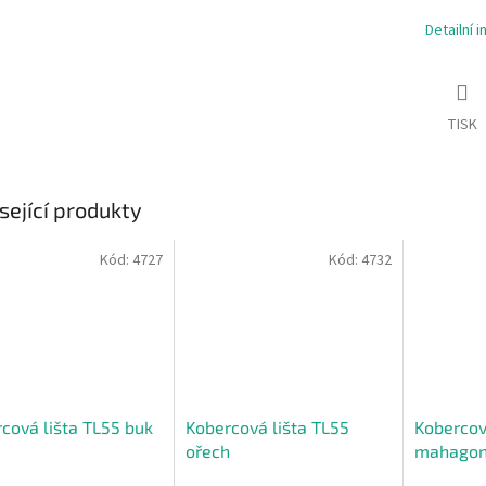
Detailní 
TISK
sející produkty
Kód:
4727
Kód:
4732
cová lišta TL55 buk
Kobercová lišta TL55
Kobercov
ořech
mahago