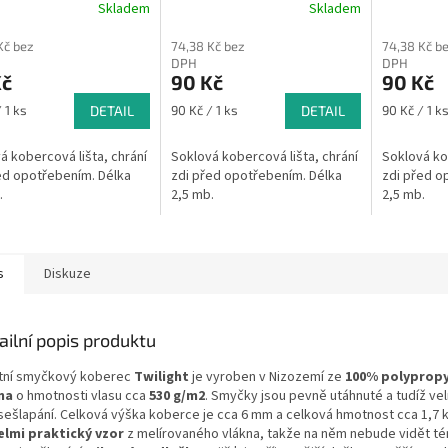
Skladem
Skladem
Kč bez
74,38 Kč bez
74,38 Kč b
DPH
DPH
Kč
90 Kč
90 Kč
Měrná
Měrná
 1 ks
DETAIL
90 Kč / 1 ks
DETAIL
90 Kč / 1 k
cena:
cena:
á kobercová lišta, chrání
Soklová kobercová lišta, chrání
Soklová kob
ed opotřebením. Délka
zdi před opotřebením. Délka
zdi před o
.
2,5 mb.
2,5 mb.
s
Diskuze
ailní popis produktu
itní smyčkový koberec
Twilight
je vyroben v Nizozemí ze
100% polyprop
na
o hmotnosti vlasu cca
530 g/m2
. Smyčky jsou pevně utáhnuté a tudíž ve
 sešlapání. Celková výška koberce je cca 6 mm a celková hmotnost cca 1,7 
elmi praktický vzor
z melírovaného vlákna, takže na něm nebude vidět t