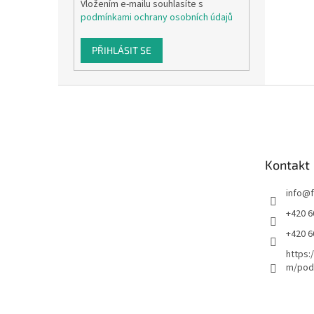
Vložením e-mailu souhlasíte s
podmínkami ochrany osobních údajů
PŘIHLÁSIT SE
Z
á
p
a
t
Kontakt
í
info
@
+420 6
+420 6
https:
m/podl