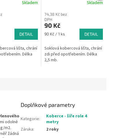
Skladem
Skladem
ez
74,38 Kč bez
DPH
90 Kč
Měrná
s
DETAIL
90 Kč / 1 ks
DETAIL
cena:
ercová lišta, chrání
Soklová kobercová lišta, chrání
potřebením. Délka
zdi před opotřebením. Délka
2,5 mb.
Doplňkové parametry
ylenového
Koberce - šíře role 4
Kategorie
:
lmi odolné
metry
kg/m2.
Záruka
:
2 roky
éměř žádná