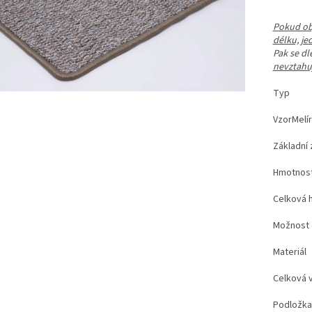
Pokud obj
délku, je
Pak se d
nevztahuj
Ty
VzorM
Základ
Hmotn
Celkov
Možno
Mate
Celko
Pod