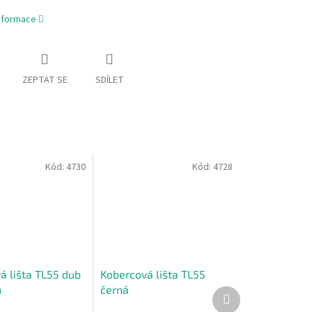
informace
ZEPTAT SE
SDÍLET
Kód:
4730
Kód:
4728
á lišta TL55 dub
Kobercová lišta TL55
n
černá
Další
produkt