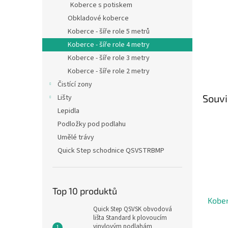
Koberce s potiskem
Obkladové koberce
Koberce - šíře role 5 metrů
Koberce - šíře role 4 metry
Koberce - šíře role 3 metry
Koberce - šíře role 2 metry
Čistící zony
Souvi
Lišty
Lepidla
Podložky pod podlahu
Umělé trávy
Quick Step schodnice QSVSTRBMP
Top 10 produktů
Kober
Quick Step QSVSK obvodová
lišta Standard k plovoucím
vinylovým podlahám