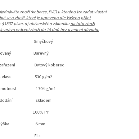
ednáváte zboží (koberce, PVC) u kterého lze zadat vlastní
dná se o zboží, které je upraveno dle Vašeho přání.
le §1837 písm. d) občanského zákoníku
na toto zboží
e právo vrácení zboží do 14 dnů bez uvedení důvodu.
p Smyčkový
elírovaný Barevný
ní zařazení Bytový koberec
ost vlasu 530 g/m2
á hmotnost 1704 g/m2
st dodání skladem
riál 100% PP
vá výška 6 mm
ložka Filc