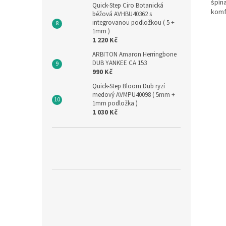
špína
Quick-Step Ciro Botanická
komf
béžová AVHBU40362 s
integrovanou podložkou ( 5 +
1mm )
1 220 Kč
ARBITON Amaron Herringbone
DUB YANKEE CA 153
990 Kč
Quick-Step Bloom Dub ryzí
medový AVMPU40098 ( 5mm +
1mm podložka )
1 030 Kč