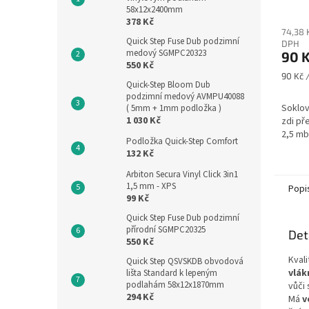
58x12x2400mm
378 Kč
74,38 
Quick Step Fuse Dub podzimní
DPH
medový SGMPC20323
90 
550 Kč
Měrná
90 Kč /
Quick-Step Bloom Dub
cena:
podzimní medový AVMPU40088
Soklov
( 5mm + 1mm podložka )
1 030 Kč
zdi př
2,5 mb
Podložka Quick-Step Comfort
132 Kč
Arbiton Secura Vinyl Click 3in1
1,5 mm - XPS
Popi
99 Kč
Quick Step Fuse Dub podzimní
přírodní SGMPC20325
Det
550 Kč
Kval
Quick Step QSVSKDB obvodová
vlák
lišta Standard k lepeným
podlahám 58x12x1870mm
vůči
294 Kč
Má
v