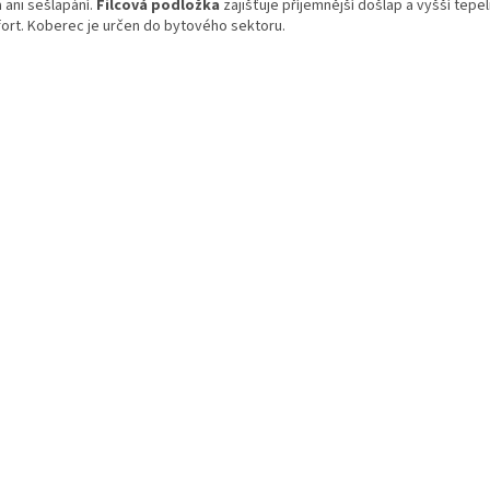
 ani sešlapání.
Filcová podložka
zajišťuje příjemnější došlap a vyšší tepe
ort. Koberec je určen do bytového sektoru.