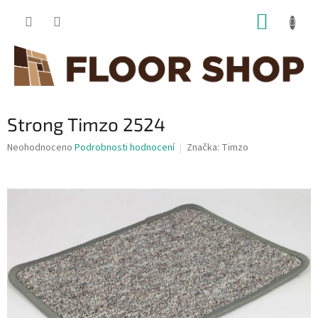
Přejít
NÁKUP
na
obsah
KOŠÍK
Strong Timzo 2524
Průměrné
Neohodnoceno
Podrobnosti hodnocení
Značka:
Timzo
hodnocení
produktu
je
0,0
z
5
hvězdiček.