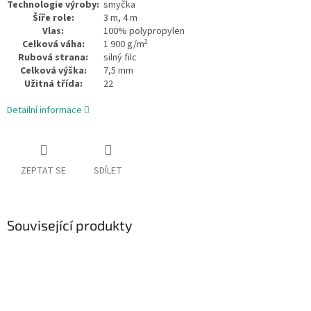
Technologie výroby:
smyčka
Šíře role:
3 m, 4 m
Vlas:
100% polypropylen
2
Celková váha:
1 900 g/m
Rubová strana:
silný filc
Celková výška:
7,5 mm
Užitná třída:
22
Detailní informace
ZEPTAT SE
SDÍLET
Související produkty