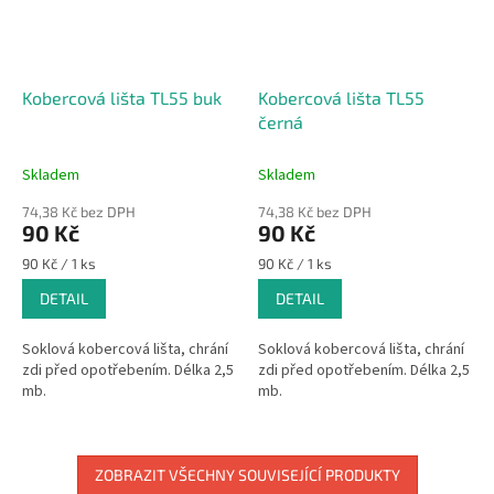
Kobercová lišta TL55 buk
Kobercová lišta TL55
černá
Skladem
Skladem
74,38 Kč bez DPH
74,38 Kč bez DPH
90 Kč
90 Kč
Měrná
Měrná
90 Kč / 1 ks
90 Kč / 1 ks
cena:
cena:
DETAIL
DETAIL
Soklová kobercová lišta, chrání
Soklová kobercová lišta, chrání
zdi před opotřebením. Délka 2,5
zdi před opotřebením. Délka 2,5
mb.
mb.
ZOBRAZIT VŠECHNY SOUVISEJÍCÍ PRODUKTY