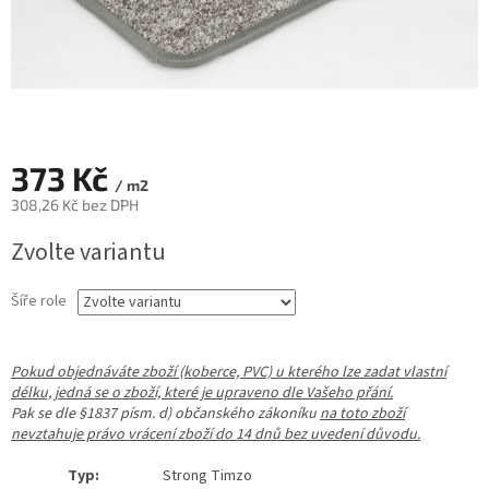
373 Kč
/ m2
308,26 Kč bez DPH
Měrná
Zvolte variantu
cena:
Šíře role
Pokud objednáváte zboží (koberce, PVC) u kterého lze zadat vlastní
délku, jedná se o zboží, které je upraveno dle Vašeho přání.
Pak se dle §1837 písm. d) občanského zákoníku
na toto zboží
nevztahuje právo vrácení zboží do 14 dnů bez uvedení důvodu.
Typ:
Strong Timzo