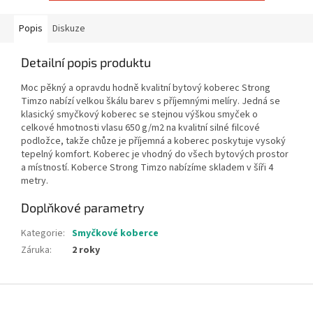
Popis
Diskuze
Detailní popis produktu
Moc pěkný a opravdu hodně kvalitní bytový koberec Strong
Timzo nabízí velkou škálu barev s příjemnými melíry. Jedná se
klasický smyčkový koberec se stejnou výškou smyček o
celkové hmotnosti vlasu 650 g/m2 na kvalitní silné filcové
podložce, takže chůze je příjemná a koberec poskytuje vysoký
tepelný komfort. Koberec je vhodný do všech bytových prostor
a místností. Koberce Strong Timzo nabízíme skladem v šíři 4
metry.
Doplňkové parametry
Kategorie
:
Smyčkové koberce
Záruka
:
2 roky
Z
á