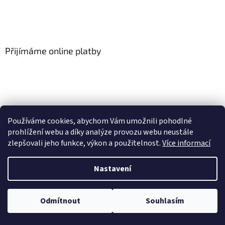
Přijímáme online platby
Používáme cookies, abychom Vám umožnili pohodlné
prohlížení webu a díky analýze provozu webu neustále
zlepšovali jeho funkce, výkon a použitelnost.
Více informací
Vytvořil Shoptet
Nastavení
Copyright 2026
Floor-Shop.cz
. Všechna práva vyhrazena.
Odmítnout
Souhlasím