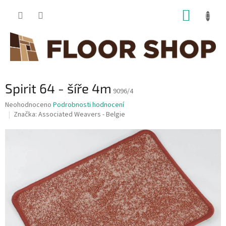
Přejít
NÁKUP
na
obsah
KOŠÍK
Spirit 64 - šíře 4m
9096/4
Průměrné
Neohodnoceno
Podrobnosti hodnocení
hodnocení
Značka:
Associated Weavers - Belgie
produktu
je
0,0
z
5
hvězdiček.