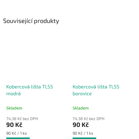
Související produkty
Kobercová lišta TL55
Kobercová lišta TL55
modrá
borovice
Skladem
Skladem
74,38 Kč bez DPH
74,38 Kč bez DPH
90 Kč
90 Kč
Měrná
Měrná
90 Kč / 1 ks
90 Kč / 1 ks
cena:
cena: