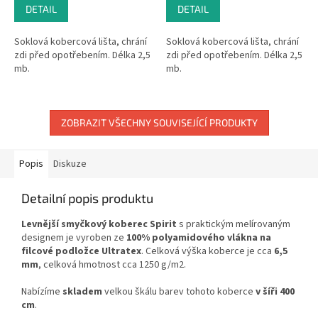
DETAIL
DETAIL
Soklová kobercová lišta, chrání
Soklová kobercová lišta, chrání
zdi před opotřebením. Délka 2,5
zdi před opotřebením. Délka 2,5
mb.
mb.
ZOBRAZIT VŠECHNY SOUVISEJÍCÍ PRODUKTY
Popis
Diskuze
Detailní popis produktu
Levnější smyčkový koberec Spirit
s praktickým melírovaným
designem je vyroben ze
100% polyamidového vlákna na
filcové podložce Ultratex
. Celková výška koberce je cca
6,5
mm
, celková hmotnost cca 1250 g/m2.
Nabízíme
skladem
velkou škálu barev tohoto koberce
v šíři 400
cm
.