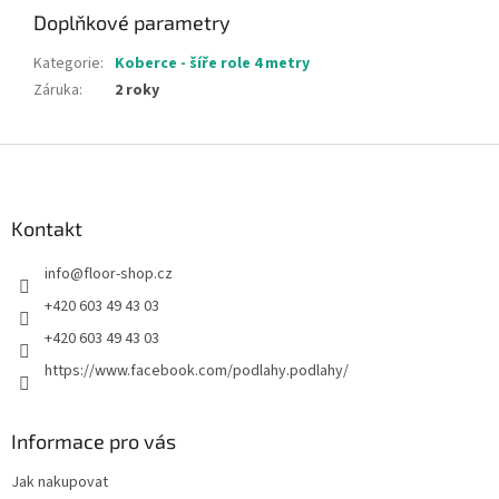
Doplňkové parametry
Kategorie
:
Koberce - šíře role 4 metry
Záruka
:
2 roky
Z
á
p
a
Kontakt
t
info
@
floor-shop.cz
í
+420 603 49 43 03
+420 603 49 43 03
https://www.facebook.com/podlahy.podlahy/
Informace pro vás
Jak nakupovat