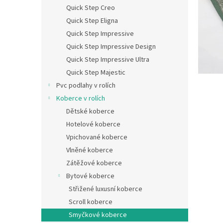
n
Quick Step Creo
e
Quick Step Eligna
l
Quick Step Impressive
Quick Step Impressive Design
Quick Step Impressive Ultra
Quick Step Majestic
Pvc podlahy v rolích
Koberce v rolích
Dětské koberce
Hotelové koberce
Vpichované koberce
Vlněné koberce
Zátěžové koberce
Bytové koberce
Střižené luxusní koberce
Scroll koberce
Smyčkové koberce