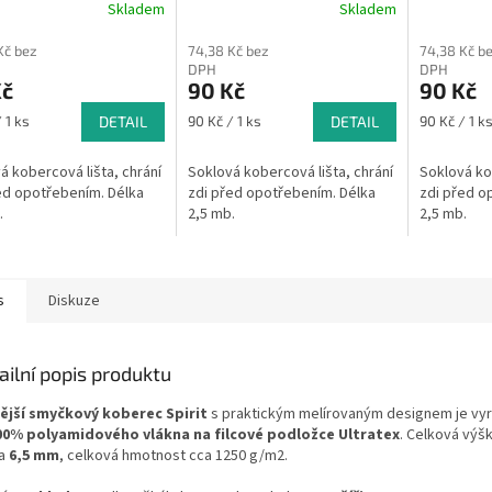
Skladem
Skladem
Kč bez
74,38 Kč bez
74,38 Kč b
DPH
DPH
Kč
90 Kč
90 Kč
Měrná
Měrná
 1 ks
DETAIL
90 Kč / 1 ks
DETAIL
90 Kč / 1 k
cena:
cena:
á kobercová lišta, chrání
Soklová kobercová lišta, chrání
Soklová kob
ed opotřebením. Délka
zdi před opotřebením. Délka
zdi před o
.
2,5 mb.
2,5 mb.
s
Diskuze
ailní popis produktu
ější smyčkový koberec Spirit
s praktickým melírovaným designem je vy
00% polyamidového vlákna na filcové podložce Ultratex
. Celková výš
a
6,5 mm
, celková hmotnost cca 1250 g/m2.