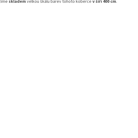
zíme
skladem
velkou škálu barev tohoto koberce
v šíři 400 cm
.