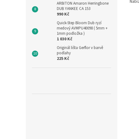
Nabí
ARBITON Amaron Herringbone
DUB YANKEE CA 153
990 Kč
Quick-Step Bloom Dub ryzí
medový AVMPU40098 ( 5mm +
1mm podložka )
1 030 Kč
Originál lišta Gerflor v barvě
podlahy
225 Kč