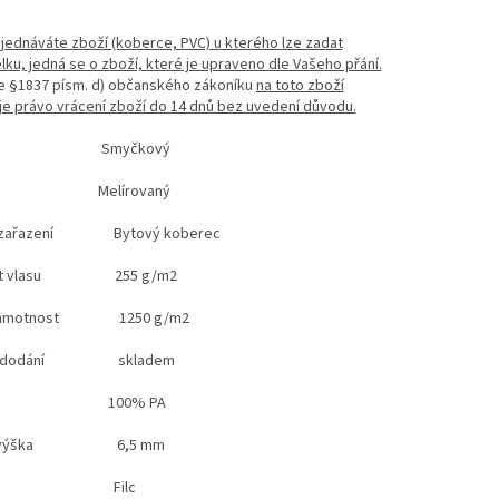
ednáváte zboží (koberce, PVC) u kterého lze zadat
élku, jedná se o zboží, které je upraveno dle Vašeho přání.
le §1837 písm. d) občanského zákoníku
na toto zboží
e právo vrácení zboží do 14 dnů bez uvedení důvodu.
 Smyčkový
 Melírovaný
í zařazení Bytový koberec
st vlasu 255 g/m2
á hmotnost 1250 g/m2
st dodání skladem
riál 100% PA
vá výška 6,5 mm
ožka Filc