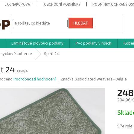
JAK NAKUPOVAT
OBCHODNÍ PODMÍNKY
PODMÍNKY OCHRANY OS
HLEDAT
Laminátové plovoucí podlahy
Pvc podlahy v rolích
Kober
myčkové koberce
Spirit 24
it 24
9060/4
né
noceno
Podrobnosti hodnocení
Značka:
Associated Weavers - Belgie
ní
248
u
204,96 K
Měrná
Skla
cena:
ek.
Šíře role