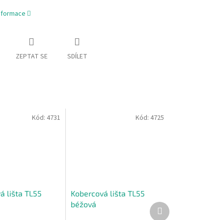
informace
ZEPTAT SE
SDÍLET
Kód:
4731
Kód:
4725
á lišta TL55
Kobercová lišta TL55
béžová
Další
produkt