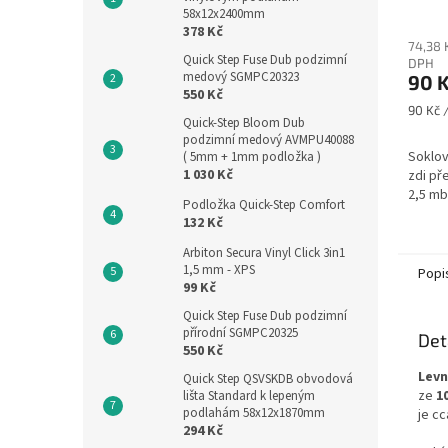
58x12x2400mm
378 Kč
74,38 
Quick Step Fuse Dub podzimní
DPH
medový SGMPC20323
90 
550 Kč
Měrná
90 Kč /
Quick-Step Bloom Dub
cena:
podzimní medový AVMPU40088
Soklov
( 5mm + 1mm podložka )
1 030 Kč
zdi př
2,5 mb
Podložka Quick-Step Comfort
132 Kč
Arbiton Secura Vinyl Click 3in1
1,5 mm - XPS
Popi
99 Kč
Quick Step Fuse Dub podzimní
přírodní SGMPC20325
Det
550 Kč
Levn
Quick Step QSVSKDB obvodová
ze
1
lišta Standard k lepeným
podlahám 58x12x1870mm
je cc
294 Kč