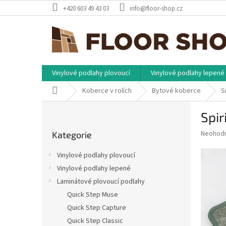
Přejít
+420 603 49 43 03
info@floor-shop.cz
na
obsah
Vinylové podlahy plovoucí
Vinylové podlahy lepené
Domů
Koberce v rolích
Bytové koberce
S
P
Spir
o
Přeskočit
s
Průměr
Neohod
Kategorie
kategorie
t
hodnoce
r
produkt
Vinylové podlahy plovoucí
a
je
Vinylové podlahy lepené
0,0
n
z
Laminátové plovoucí podlahy
n
5
í
Quick Step Muse
hvězdič
p
Quick Step Capture
a
Quick Step Classic