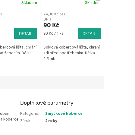
Skladem
Skladem
ez
74,38 Kč bez
DPH
90 Kč
Měrná
s
DETAIL
90 Kč / 1 ks
DETAIL
cena:
ercová lišta, chrání
Soklová kobercová lišta, chrání
potřebením. Délka
zdi před opotřebením. Délka
2,5 mb.
Doplňkové parametry
roben
Kategorie
:
Smyčkové koberce
ka koberce
Záruka
:
2 roky