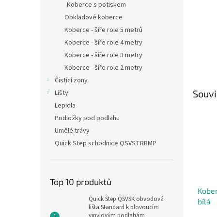
Koberce s potiskem
Obkladové koberce
Koberce - šíře role 5 metrů
Koberce - šíře role 4 metry
Koberce - šíře role 3 metry
Koberce - šíře role 2 metry
Čistící zony
Souvi
Lišty
Lepidla
Podložky pod podlahu
Umělé trávy
Quick Step schodnice QSVSTRBMP
Top 10 produktů
Kober
Quick Step QSVSK obvodová
bílá
lišta Standard k plovoucím
vinylovým podlahám