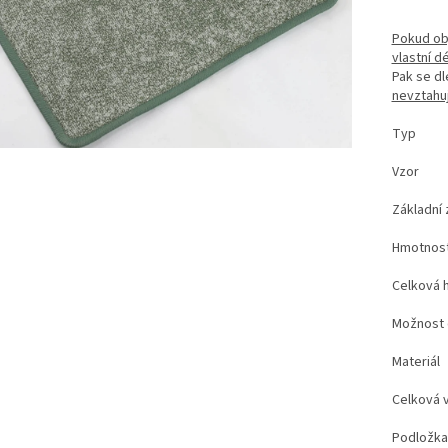
Pokud obj
vlastní d
Pak se d
nevztahuj
Typ
Vzor
Základn
Hmotno
Celkov
Možno
Mate
Celko
Podl