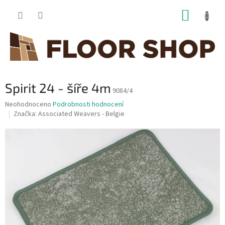
Přejít
NÁKUP
na
obsah
KOŠÍK
Spirit 24 - šíře 4m
9084/4
Průměrné
Neohodnoceno
Podrobnosti hodnocení
hodnocení
Značka:
Associated Weavers - Belgie
produktu
je
0,0
z
5
hvězdiček.