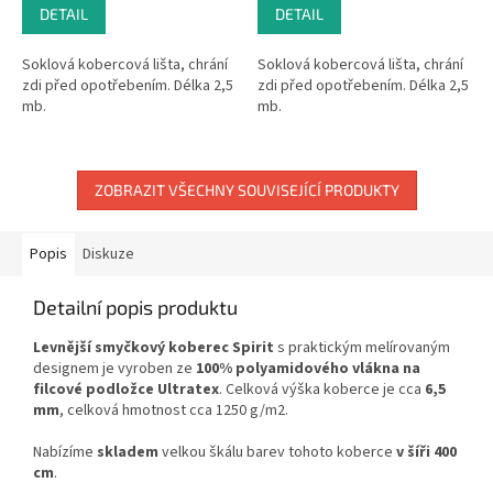
DETAIL
DETAIL
Soklová kobercová lišta, chrání
Soklová kobercová lišta, chrání
zdi před opotřebením. Délka 2,5
zdi před opotřebením. Délka 2,5
mb.
mb.
ZOBRAZIT VŠECHNY SOUVISEJÍCÍ PRODUKTY
Popis
Diskuze
Detailní popis produktu
Levnější smyčkový koberec Spirit
s praktickým melírovaným
designem je vyroben ze
100% polyamidového vlákna na
filcové podložce Ultratex
. Celková výška koberce je cca
6,5
mm
, celková hmotnost cca 1250 g/m2.
Nabízíme
skladem
velkou škálu barev tohoto koberce
v šíři 400
cm
.