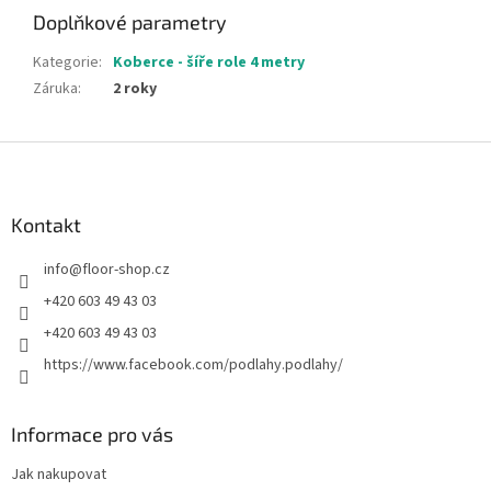
Doplňkové parametry
Kategorie
:
Koberce - šíře role 4 metry
Záruka
:
2 roky
Z
á
p
a
Kontakt
t
info
@
floor-shop.cz
í
+420 603 49 43 03
+420 603 49 43 03
https://www.facebook.com/podlahy.podlahy/
Informace pro vás
Jak nakupovat