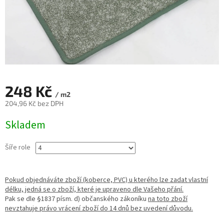
248 Kč
/ m2
204,96 Kč bez DPH
Měrná
Skladem
cena:
Šíře role
Pokud objednáváte zboží (koberce, PVC) u kterého lze zadat vlastní
délku, jedná se o zboží, které je upraveno dle Vašeho přání.
Pak se dle §1837 písm. d) občanského zákoníku
na toto zboží
nevztahuje právo vrácení zboží do 14 dnů bez uvedení důvodu.