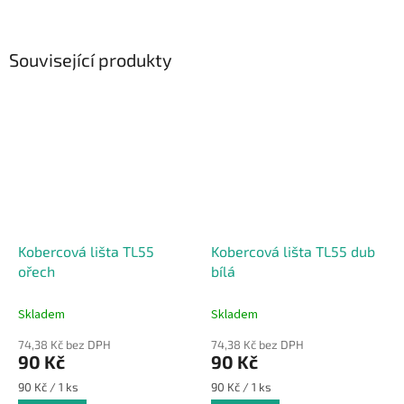
Související produkty
Kobercová lišta TL55
Kobercová lišta TL55 dub
ořech
bílá
Skladem
Skladem
74,38 Kč bez DPH
74,38 Kč bez DPH
90 Kč
90 Kč
Měrná
Měrná
90 Kč / 1 ks
90 Kč / 1 ks
cena:
cena: