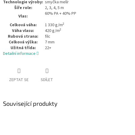
Technologie výroby:
smyčka melír
Šíře role:
2, 3, 4, 5 m
60% PA + 40% PP
Vlas:
2
Celková váha:
1 330 g/m
2
Váha vlasu:
420 g/m
Rubová strana:
filc
Celková výška:
7 mm
Užitná třída:
22+
Detailní informace
ZEPTAT SE
SDÍLET
Související produkty