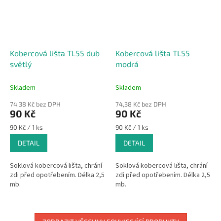
Kobercová lišta TL55 dub
Kobercová lišta TL55
světlý
modrá
Skladem
Skladem
74,38 Kč bez DPH
74,38 Kč bez DPH
90 Kč
90 Kč
Měrná
Měrná
90 Kč / 1 ks
90 Kč / 1 ks
cena:
cena:
DETAIL
DETAIL
Soklová kobercová lišta, chrání
Soklová kobercová lišta, chrání
zdi před opotřebením. Délka 2,5
zdi před opotřebením. Délka 2,5
mb.
mb.