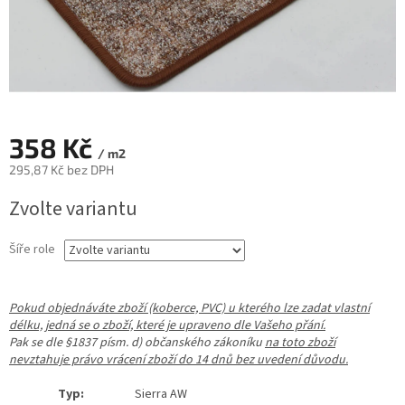
358 Kč
/ m2
295,87 Kč bez DPH
Měrná
Zvolte variantu
cena:
Šíře role
Pokud objednáváte zboží (koberce, PVC) u kterého lze zadat vlastní
délku, jedná se o zboží, které je upraveno dle Vašeho přání.
Pak se dle §1837 písm. d) občanského zákoníku
na toto zboží
nevztahuje právo vrácení zboží do 14 dnů bez uvedení důvodu.
Typ:
Sierra AW