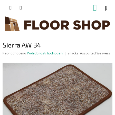
Přejít
NÁKUP
na
obsah
KOŠÍK
Sierra AW 34
Průměrné
Neohodnoceno
Podrobnosti hodnocení
Značka:
Associted Weavers
hodnocení
produktu
je
0,0
z
5
hvězdiček.