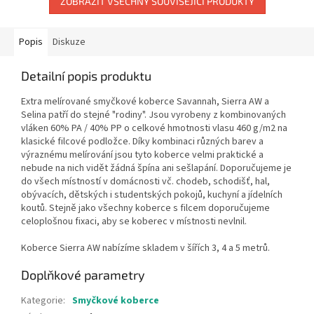
ZOBRAZIT VŠECHNY SOUVISEJÍCÍ PRODUKTY
Popis
Diskuze
Detailní popis produktu
Extra melírované smyčkové koberce Savannah, Sierra AW a
Selina patří do stejné "rodiny". Jsou vyrobeny z kombinovaných
vláken 60% PA / 40% PP o celkové hmotnosti vlasu 460 g/m2 na
klasické filcové podložce. Díky kombinaci různých barev a
výraznému melírování jsou tyto koberce velmi praktické a
nebude na nich vidět žádná špína ani sešlapání. Doporučujeme je
do všech místností v domácnosti vč. chodeb, schodišť, hal,
obývacích, dětských i studentských pokojů, kuchyní a jídelních
koutů. Stejně jako všechny koberce s filcem doporučujeme
celoplošnou fixaci, aby se koberec v místnosti nevlnil.
Koberce Sierra AW nabízíme skladem v šířích 3, 4 a 5 metrů.
Doplňkové parametry
Kategorie
:
Smyčkové koberce