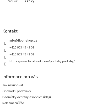
Záruka
:
2 roky
Z
á
p
a
Kontakt
t
info
@
floor-shop.cz
í
+420 603 49 43 03
+420 603 49 43 03
https://www.facebook.com/podlahy.podlahy/
Informace pro vás
Jak nakupovat
Obchodní podmínky
Podmínky ochrany osobních údajů
Reklamační řád