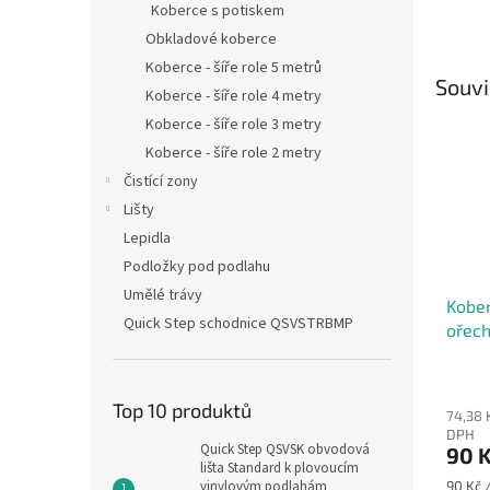
Koberce s potiskem
Obkladové koberce
Koberce - šíře role 5 metrů
Souvi
Koberce - šíře role 4 metry
Koberce - šíře role 3 metry
Koberce - šíře role 2 metry
Čistící zony
Lišty
Lepidla
Podložky pod podlahu
Umělé trávy
Kober
Quick Step schodnice QSVSTRBMP
ořec
Top 10 produktů
74,38 
DPH
Quick Step QSVSK obvodová
90 
lišta Standard k plovoucím
Měrná
vinylovým podlahám
90 Kč /