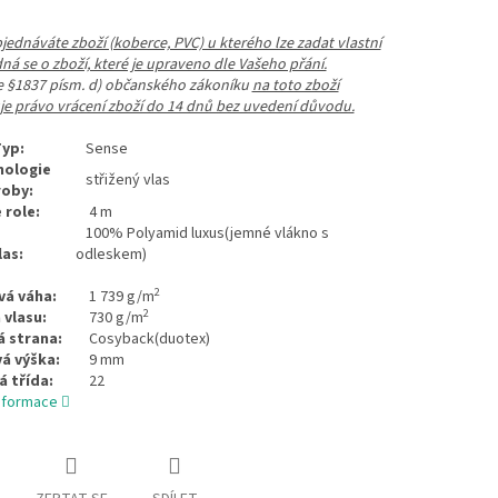
ednáváte zboží (koberce, PVC) u kterého lze zadat vlastní
dná se o zboží, které je upraveno dle Vašeho přání.
le §1837 písm. d) občanského zákoníku
na toto zboží
e právo vrácení zboží do 14 dnů bez uvedení důvodu.
yp:
Sense
nologie
střižený vlas
roby:
 role:
4 m
100% Polyamid luxus(jemné vlákno s
las:
odleskem)
2
vá váha:
1 739 g/m
2
 vlasu:
730 g/m
 strana:
Cosyback(duotex)
á výška:
9 mm
á třída:
22
informace