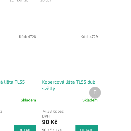
ZEPTAT SE
SDÍLET
Kód:
4728
Kód:
4729
á lišta TL55
Kobercová lišta TL55 dub
světlý
Další
produkt
Skladem
Skladem
ez
74,38 Kč bez
DPH
90 Kč
Měrná
s
DETAIL
90 Kč / 1 ks
DETAIL