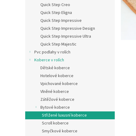
n
Quick Step Creo
e
Quick Step Eligna
l
Quick Step Impressive
Quick Step Impressive Design
Quick Step Impressive Ultra
Quick Step Majestic
Pvc podlahy v rolích
Koberce v rolích
Dětské koberce
Hotelové koberce
Vpichované koberce
Vlněné koberce
Zátěžové koberce
Bytové koberce
Střižené luxusní koberce
Scroll koberce
Smyčkové koberce