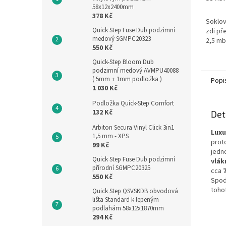
cena:
58x12x2400mm
378 Kč
Soklov
Quick Step Fuse Dub podzimní
zdi př
medový SGMPC20323
2,5 mb
550 Kč
Quick-Step Bloom Dub
podzimní medový AVMPU40088
( 5mm + 1mm podložka )
Popi
1 030 Kč
Podložka Quick-Step Comfort
132 Kč
Det
Arbiton Secura Vinyl Click 3in1
Luxu
1,5 mm - XPS
prot
99 Kč
jedn
Quick Step Fuse Dub podzimní
vlák
přírodní SGMPC20325
cca
550 Kč
Spod
toho
Quick Step QSVSKDB obvodová
lišta Standard k lepeným
podlahám 58x12x1870mm
294 Kč