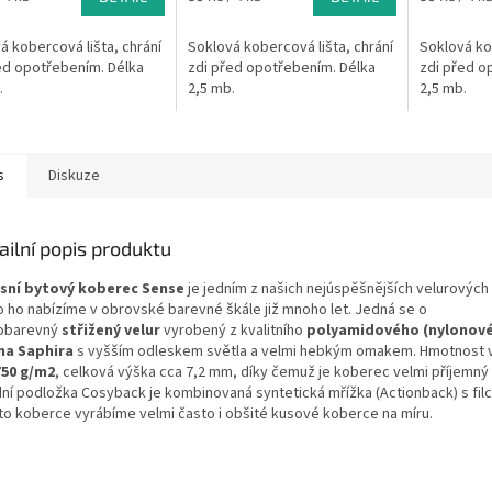
cena:
cena:
á kobercová lišta, chrání
Soklová kobercová lišta, chrání
Soklová kob
ed opotřebením. Délka
zdi před opotřebením. Délka
zdi před o
.
2,5 mb.
2,5 mb.
s
Diskuze
ailní popis produktu
sní bytový koberec Sense
je jedním z našich nejúspěšnějších velurových
o ho nabízíme v obrovské barevné škále již mnoho let. Jedná se o
obarevný
střižený velur
vyrobený z kvalitního
polyamidového (nylonov
na Saphira
s vyšším odleskem světla a velmi hebkým omakem. Hmotnost v
750 g/m2
, celková výška cca 7,2 mm, díky čemuž je koberec velmi příjemný 
ní podložka Cosyback je kombinovaná syntetická mřížka (Actionback) s fil
to koberce vyrábíme velmi často i obšité kusové koberce na míru.