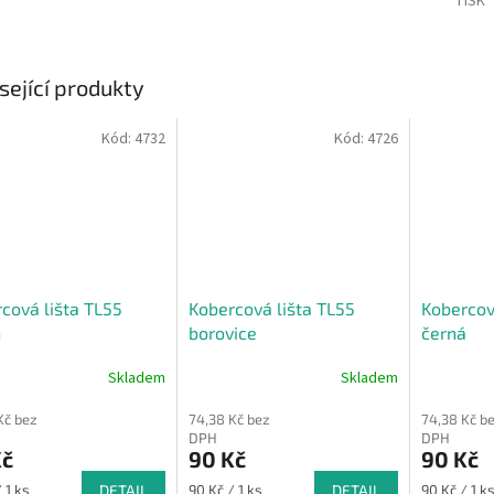
TISK
sející produkty
Kód:
4732
Kód:
4726
cová lišta TL55
Kobercová lišta TL55
Kobercov
h
borovice
černá
Skladem
Skladem
Kč bez
74,38 Kč bez
74,38 Kč b
DPH
DPH
Kč
90 Kč
90 Kč
Měrná
Měrná
 1 ks
DETAIL
90 Kč / 1 ks
DETAIL
90 Kč / 1 k