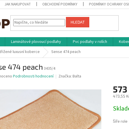
JAK NAKUPOVAT
OBCHODNÍ PODMÍNKY
PODMÍNKY OCHRANY OS
HLEDAT
Laminátové plovoucí podlahy
Pvc podlahy v rolích
Kober
třižené luxusní koberce
Sense 474 peach
se 474 peach
3435/4
né
noceno
Podrobnosti hodnocení
Značka:
Balta
ní
573
u
473,55 K
Měrná
Skla
cena:
ek.
Šíře role