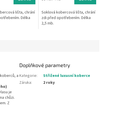
cena:
ercová lišta, chrání
Soklová kobercová lišta, chrání
potřebením. Délka
zdi před opotřebením. Délka
2,5 mb.
Doplňkové parametry
 koberců, a
Kategorie
:
Střižené luxusní koberce
Záruka
:
2 roky
ého)
lasu je
na chůzi.
cem. Z