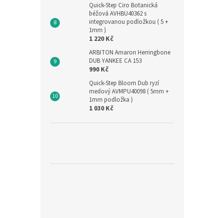
Quick-Step Ciro Botanická
béžová AVHBU40362 s
integrovanou podložkou ( 5 +
1mm )
1 220 Kč
ARBITON Amaron Herringbone
DUB YANKEE CA 153
990 Kč
Quick-Step Bloom Dub ryzí
medový AVMPU40098 ( 5mm +
1mm podložka )
1 030 Kč