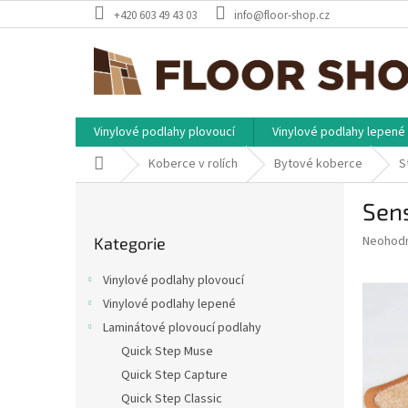
Přejít
+420 603 49 43 03
info@floor-shop.cz
na
obsah
Vinylové podlahy plovoucí
Vinylové podlahy lepené
Domů
Koberce v rolích
Bytové koberce
S
P
Sen
o
Přeskočit
s
Průměr
Neohod
Kategorie
kategorie
t
hodnoce
r
produkt
Vinylové podlahy plovoucí
a
je
Vinylové podlahy lepené
0,0
n
z
Laminátové plovoucí podlahy
n
5
í
Quick Step Muse
hvězdič
p
Quick Step Capture
a
Quick Step Classic