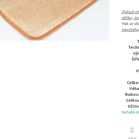
Pokud obj
délku, je
Pak se d
nevztahuj
T
Tech
vý
Šíře
V
Celko
Váha
Rubová
Celkov
Užitn
Detailní 