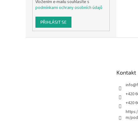
Vložením e-mailu souhlasíte s
podmínkami ochrany osobních údajů
PŘIHLÁSIT SE
Z
á
p
a
t
Kontakt
í
info
@
+420 6
+420 6
https:
m/podl