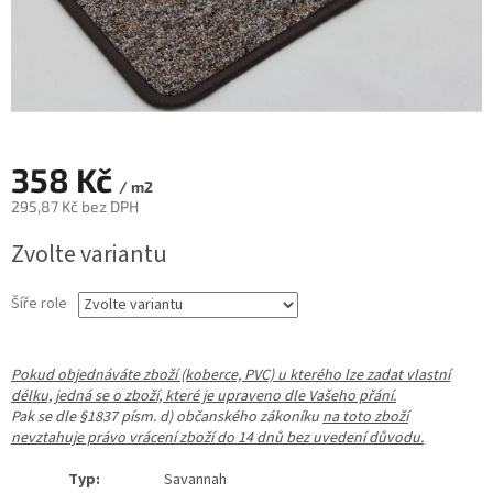
358 Kč
/ m2
295,87 Kč bez DPH
Měrná
Zvolte variantu
cena:
Šíře role
Pokud objednáváte zboží (koberce, PVC) u kterého lze zadat vlastní
délku, jedná se o zboží, které je upraveno dle Vašeho přání.
Pak se dle §1837 písm. d) občanského zákoníku
na toto zboží
nevztahuje právo vrácení zboží do 14 dnů bez uvedení důvodu.
Typ:
Savannah