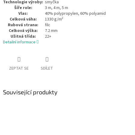
Technologie výroby:
smyčka
Šíře role:
3 m, 4 m, 5 m
Vlas:
40% polypropylen,
60% polyamid
2
Celková váha:
1330 g/m
Rubová strana:
filc
Celková výška:
7.2 mm
Užitná třída:
22+
Detailní informace
ZEPTAT SE
SDÍLET
Související produkty