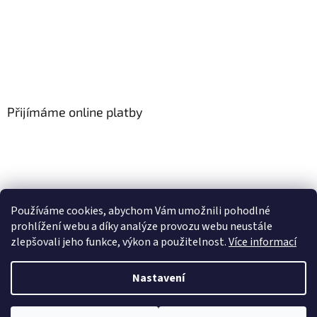
Přijímáme online platby
Používáme cookies, abychom Vám umožnili pohodlné
prohlížení webu a díky analýze provozu webu neustále
zlepšovali jeho funkce, výkon a použitelnost.
Více informací
Vytvořil Shoptet
Nastavení
Copyright 2026
Floor-Shop.cz
. Všechna práva vyhrazena.