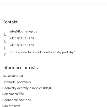
Z
á
p
a
Kontakt
t
info
@
floor-shop.cz
í
+420 603 49 43 03
+420 603 49 43 03
https://www.facebook.com/podlahy.podlahy/
Informace pro vás
Jak nakupovat
Obchodní podmínky
Podmínky ochrany osobních údajů
Reklamační řád
Hodnocení obchodu
Napište nám