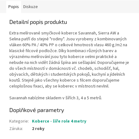
Popis
Diskuze
Detailní popis produktu
Extra melírované smyčkové koberce Savannah, Sierra AW a
Selina patří do stejné "rodiny". Jsou vyrobeny z kombinovaných
vláken 60% PA / 40% PP o celkové hmotnosti vlasu 460 g/m2 na
klasické filcové podložce. Díky kombinaci různých barev a
výraznému melírování jsou tyto koberce velmi praktické a
nebude na nich vidět žádná špína ani sešlapání. Doporučujeme je
do všech místností v domácnosti vč. chodeb, schodišť, hal,
obývacích, dětských i studentských pokojů, kuchyní a jídelních
koutů. Stejně jako všechny koberce s filcem doporučujeme
celoplošnou fixaci, aby se koberec v místnosti nevlnil.
Savannah nabízíme skladem v šířích 3, 4 a 5 metrů.
Doplňkové parametry
Kategorie
:
Koberce - šíře role 4 metry
Záruka
:
2 roky