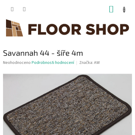
Přejít
NÁKUP
na
obsah
KOŠÍK
Savannah 44 - šíře 4m
Průměrné
Neohodnoceno
Podrobnosti hodnocení
Značka:
AW
hodnocení
produktu
je
0,0
z
5
hvězdiček.