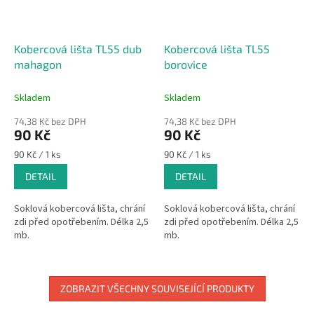
Kobercová lišta TL55 dub
Kobercová lišta TL55
mahagon
borovice
Skladem
Skladem
74,38 Kč bez DPH
74,38 Kč bez DPH
90 Kč
90 Kč
Měrná
Měrná
90 Kč / 1 ks
90 Kč / 1 ks
cena:
cena:
DETAIL
DETAIL
Soklová kobercová lišta, chrání
Soklová kobercová lišta, chrání
zdi před opotřebením. Délka 2,5
zdi před opotřebením. Délka 2,5
mb.
mb.
ZOBRAZIT VŠECHNY SOUVISEJÍCÍ PRODUKTY