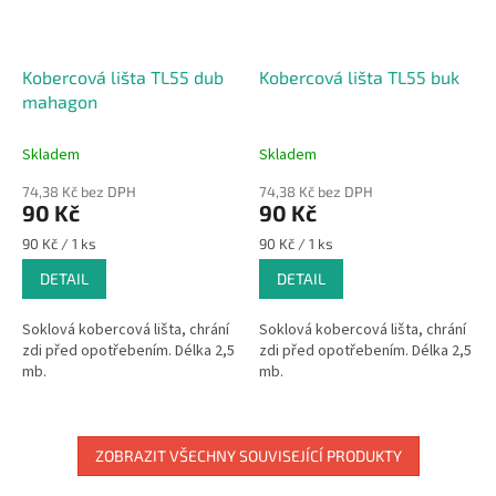
Kobercová lišta TL55 dub
Kobercová lišta TL55 buk
mahagon
Skladem
Skladem
74,38 Kč bez DPH
74,38 Kč bez DPH
90 Kč
90 Kč
Měrná
Měrná
90 Kč / 1 ks
90 Kč / 1 ks
cena:
cena:
DETAIL
DETAIL
Soklová kobercová lišta, chrání
Soklová kobercová lišta, chrání
zdi před opotřebením. Délka 2,5
zdi před opotřebením. Délka 2,5
mb.
mb.
ZOBRAZIT VŠECHNY SOUVISEJÍCÍ PRODUKTY