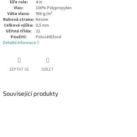
Šíře role:
4 m
Vlas:
100% Polypropylen
2
Váha vlasu:
900 g/m
Rubová strana:
Resine
Celková výška:
8,5 mm
Užitná třída:
22
Použití:
Polozátěžové
Detailní informace
ZEPTAT SE
SDÍLET
Související produkty