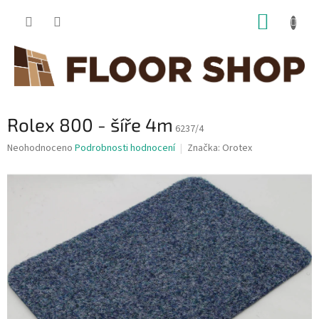
Přejít
NÁKUP
na
obsah
KOŠÍK
Rolex 800 - šíře 4m
6237/4
Průměrné
Neohodnoceno
Podrobnosti hodnocení
Značka:
Orotex
hodnocení
produktu
je
0,0
z
5
hvězdiček.