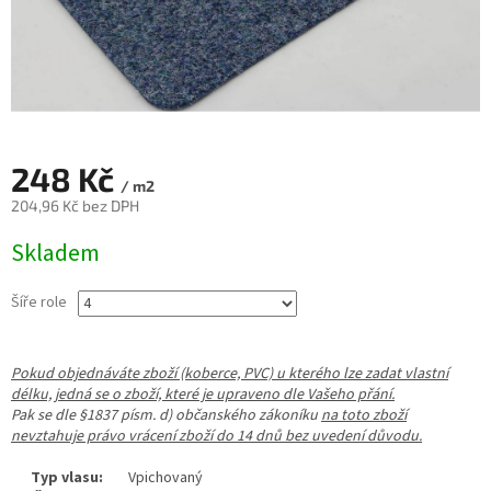
248 Kč
/ m2
204,96 Kč bez DPH
Měrná
Skladem
cena:
Šíře role
Pokud objednáváte zboží (koberce, PVC) u kterého lze zadat vlastní
délku, jedná se o zboží, které je upraveno dle Vašeho přání.
Pak se dle §1837 písm. d) občanského zákoníku
na toto zboží
nevztahuje právo vrácení zboží do 14 dnů bez uvedení důvodu.
Typ vlasu:
Vpichovaný