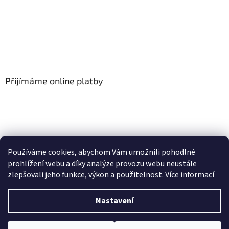
Přijímáme online platby
Používáme cookies, abychom Vám umožnili pohodlné
prohlížení webu a díky analýze provozu webu neustále
zlepšovali jeho funkce, výkon a použitelnost.
Více informací
Vytvořil Shoptet
Nastavení
Copyright 2026
Floor-Shop.cz
. Všechna práva vyhrazena.