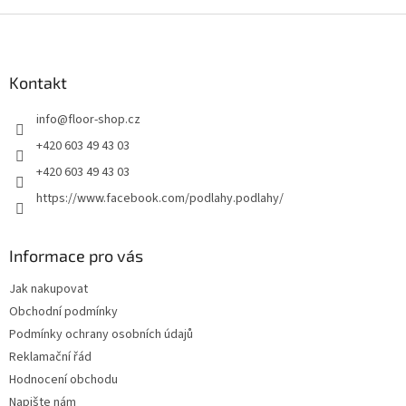
Z
á
p
a
Kontakt
t
info
@
floor-shop.cz
í
+420 603 49 43 03
+420 603 49 43 03
https://www.facebook.com/podlahy.podlahy/
Informace pro vás
Jak nakupovat
Obchodní podmínky
Podmínky ochrany osobních údajů
Reklamační řád
Hodnocení obchodu
Napište nám