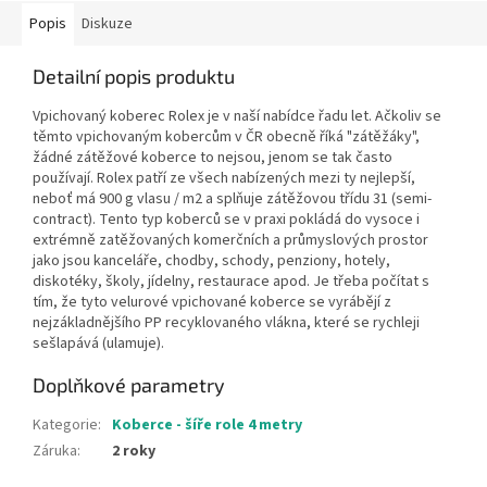
Popis
Diskuze
Detailní popis produktu
Vpichovaný koberec Rolex je v naší nabídce řadu let. Ačkoliv se
těmto vpichovaným kobercům v ČR obecně říká "zátěžáky",
žádné zátěžové koberce to nejsou, jenom se tak často
používají. Rolex patří ze všech nabízených mezi ty nejlepší,
neboť má 900 g vlasu / m2 a splňuje zátěžovou třídu 31 (semi-
contract). Tento typ koberců se v praxi pokládá do vysoce i
extrémně zatěžovaných komerčních a průmyslových prostor
jako jsou kanceláře, chodby, schody, penziony, hotely,
diskotéky, školy, jídelny, restaurace apod. Je třeba počítat s
tím, že tyto velurové vpichované koberce se vyrábějí z
nejzákladnějšího PP recyklovaného vlákna, které se rychleji
sešlapává (ulamuje).
Doplňkové parametry
Kategorie
:
Koberce - šíře role 4 metry
Záruka
:
2 roky