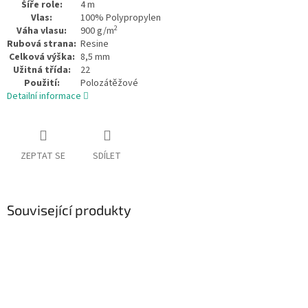
Šíře role:
4 m
Vlas:
100% Polypropylen
2
Váha vlasu:
900 g/m
Rubová strana:
Resine
Celková výška:
8,5 mm
Užitná třída:
22
Použití:
Polozátěžové
Detailní informace
ZEPTAT SE
SDÍLET
Související produkty