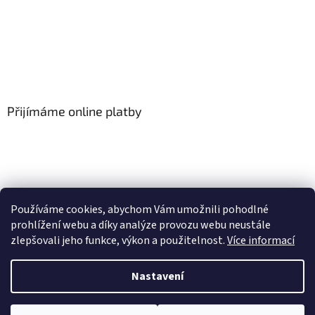
Přijímáme online platby
Používáme cookies, abychom Vám umožnili pohodlné
prohlížení webu a díky analýze provozu webu neustále
zlepšovali jeho funkce, výkon a použitelnost.
Více informací
Vytvořil Shoptet
Nastavení
Copyright 2026
Floor-Shop.cz
. Všechna práva vyhrazena.