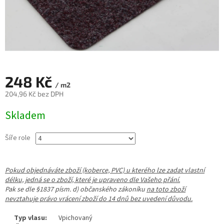
248 Kč
/ m2
204,96 Kč bez DPH
Měrná
Skladem
cena:
Šíře role
Pokud objednáváte zboží (koberce, PVC) u kterého lze zadat vlastní
délku, jedná se o zboží, které je upraveno dle Vašeho přání.
Pak se dle §1837 písm. d) občanského zákoníku
na toto zboží
nevztahuje právo vrácení zboží do 14 dnů bez uvedení důvodu.
Typ vlasu:
Vpichovaný