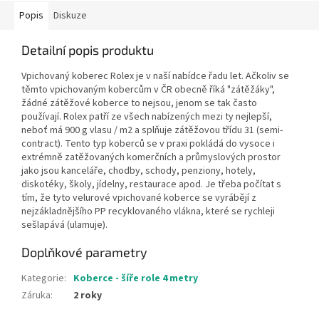
Popis
Diskuze
Detailní popis produktu
Vpichovaný koberec Rolex je v naší nabídce řadu let. Ačkoliv se
těmto vpichovaným kobercům v ČR obecně říká "zátěžáky",
žádné zátěžové koberce to nejsou, jenom se tak často
používají. Rolex patří ze všech nabízených mezi ty nejlepší,
neboť má 900 g vlasu / m2 a splňuje zátěžovou třídu 31 (semi-
contract). Tento typ koberců se v praxi pokládá do vysoce i
extrémně zatěžovaných komerčních a průmyslových prostor
jako jsou kanceláře, chodby, schody, penziony, hotely,
diskotéky, školy, jídelny, restaurace apod. Je třeba počítat s
tím, že tyto velurové vpichované koberce se vyrábějí z
nejzákladnějšího PP recyklovaného vlákna, které se rychleji
sešlapává (ulamuje).
Doplňkové parametry
Kategorie
:
Koberce - šíře role 4 metry
Záruka
:
2 roky