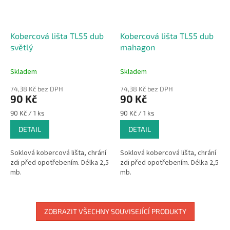
Kobercová lišta TL55 dub
Kobercová lišta TL55 dub
světlý
mahagon
Skladem
Skladem
74,38 Kč bez DPH
74,38 Kč bez DPH
90 Kč
90 Kč
Měrná
Měrná
90 Kč / 1 ks
90 Kč / 1 ks
cena:
cena:
DETAIL
DETAIL
Soklová kobercová lišta, chrání
Soklová kobercová lišta, chrání
zdi před opotřebením. Délka 2,5
zdi před opotřebením. Délka 2,5
mb.
mb.
ZOBRAZIT VŠECHNY SOUVISEJÍCÍ PRODUKTY