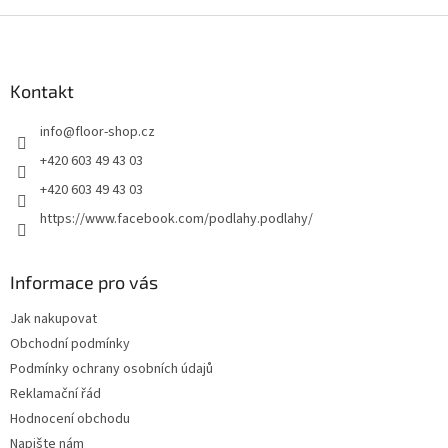
Z
á
p
a
Kontakt
t
info
@
floor-shop.cz
í
+420 603 49 43 03
+420 603 49 43 03
https://www.facebook.com/podlahy.podlahy/
Informace pro vás
Jak nakupovat
Obchodní podmínky
Podmínky ochrany osobních údajů
Reklamační řád
Hodnocení obchodu
Napište nám