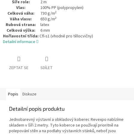
Šíře role:
2 m
Vlas:
100% PP (polypropylen)
2
Celková váha:
730 g/m
2
Váha vlasu:
650 g/m
Rubová strana:
latex
Celková výška:
6 mm
Hořlavostní třída:
Cfl-s1 (vhodné pro tělocvičny)
Detailní informace
ZEPTAT SE
SDÍLET
Popis
Diskuze
Detailní popis produktu
Jednobarevný výstavní a obkladový koberec Revexpo nabízíme
skladem v šíři 2 metry. Tyto koberce se používají prioritně na
polepování stěn a na podlahy výstavních stánků, neboť jsou