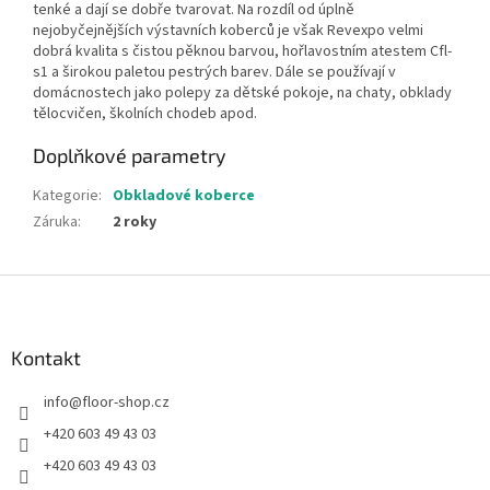
tenké a dají se dobře tvarovat. Na rozdíl od úplně
nejobyčejnějších výstavních koberců je však Revexpo velmi
dobrá kvalita s čistou pěknou barvou, hořlavostním atestem Cfl-
s1 a širokou paletou pestrých barev. Dále se používají v
domácnostech jako polepy za dětské pokoje, na chaty, obklady
tělocvičen, školních chodeb apod.
Doplňkové parametry
Kategorie
:
Obkladové koberce
Záruka
:
2 roky
Z
á
p
a
Kontakt
t
info
@
floor-shop.cz
í
+420 603 49 43 03
+420 603 49 43 03