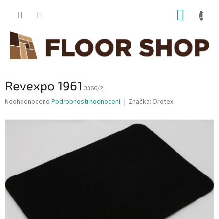
Přejít
NÁKUP
na
obsah
KOŠÍK
Revexpo 1961
3366/2
Průměrné
Neohodnoceno
Podrobnosti hodnocení
Značka:
Orotex
hodnocení
produktu
je
0,0
z
5
hvězdiček.