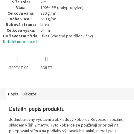
Šíře role:
2 m
Vlas:
100% PP (polypropylen)
2
Celková váha:
730 g/m
2
Váha vlasu:
650 g/m
Rubová strana:
latex
Celková výška:
6 mm
Hořlavostní třída:
Cfl-s1 (vhodné pro tělocvičny)
Detailní informace
ZEPTAT SE
SDÍLET
Popis
Diskuze
Detailní popis produktu
Jednobarevný výstavní a obkladový koberec Revexpo nabízíme
skladem v šíři 2 metry. Tyto koberce se používají prioritně na
polepování stěn a na podlahy výstavních stánků, neboť jsou