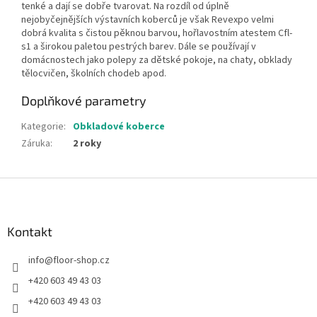
tenké a dají se dobře tvarovat. Na rozdíl od úplně
nejobyčejnějších výstavních koberců je však Revexpo velmi
dobrá kvalita s čistou pěknou barvou, hořlavostním atestem Cfl-
s1 a širokou paletou pestrých barev. Dále se používají v
domácnostech jako polepy za dětské pokoje, na chaty, obklady
tělocvičen, školních chodeb apod.
Doplňkové parametry
Kategorie
:
Obkladové koberce
Záruka
:
2 roky
Z
á
p
a
Kontakt
t
info
@
floor-shop.cz
í
+420 603 49 43 03
+420 603 49 43 03