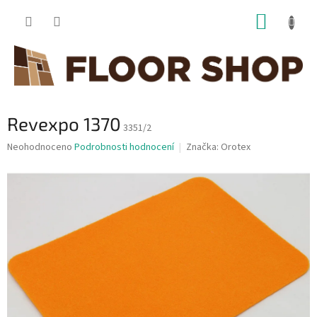
Přejít
NÁKUP
na
obsah
KOŠÍK
Revexpo 1370
3351/2
Průměrné
Neohodnoceno
Podrobnosti hodnocení
Značka:
Orotex
hodnocení
produktu
je
0,0
z
5
hvězdiček.