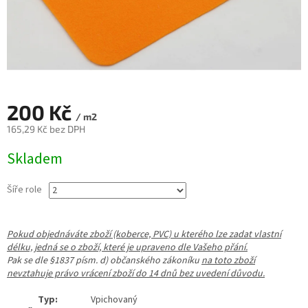
200 Kč
/ m2
165,29 Kč bez DPH
Měrná
Skladem
cena:
Šíře role
Pokud objednáváte zboží (koberce, PVC) u kterého lze zadat vlastní
délku, jedná se o zboží, které je upraveno dle Vašeho přání.
Pak se dle §1837 písm. d) občanského zákoníku
na toto zboží
nevztahuje právo vrácení zboží do 14 dnů bez uvedení důvodu.
Typ:
Vpichovaný