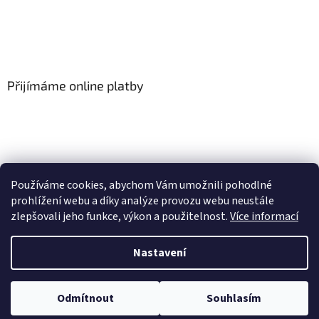
Přijímáme online platby
Používáme cookies, abychom Vám umožnili pohodlné
prohlížení webu a díky analýze provozu webu neustále
zlepšovali jeho funkce, výkon a použitelnost.
Více informací
Vytvořil Shoptet
Nastavení
Copyright 2026
Floor-Shop.cz
. Všechna práva vyhrazena.
Odmítnout
Souhlasím