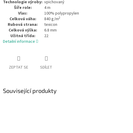
Technologie výroby:
vpichovaný
Šíře role:
4 m
Vlas:
100% polypropylen
2
Celková váha:
840 g/m
Rubová strana:
texicon
Celková výška:
6.8 mm
Užitná třída:
22
Detailní informace
ZEPTAT SE
SDÍLET
Související produkty