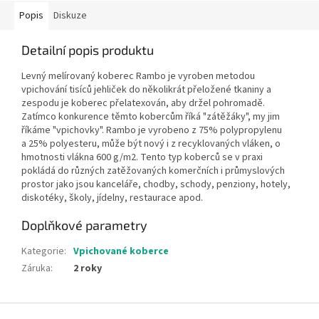
Popis
Diskuze
Detailní popis produktu
Levný melírovaný koberec Rambo je vyroben metodou
vpichování tisíců jehliček do několikrát přeložené tkaniny a
zespodu je koberec přelatexován, aby držel pohromadě.
Zatímco konkurence těmto kobercům říká "zátěžáky", my jim
říkáme "vpichovky". Rambo je vyrobeno z 75% polypropylenu
a 25% polyesteru, může být nový i z recyklovaných vláken, o
hmotnosti vlákna 600 g/m2. Tento typ koberců se v praxi
pokládá do různých zatěžovaných komerčních i průmyslových
prostor jako jsou kanceláře, chodby, schody, penziony, hotely,
diskotéky, školy, jídelny, restaurace apod.
Doplňkové parametry
Kategorie
:
Vpichované koberce
Záruka
:
2 roky
Z