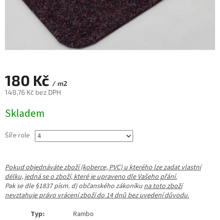
180 Kč
/ m2
148,76 Kč bez DPH
Měrná
Skladem
cena:
Šíře role
Pokud objednáváte zboží (koberce, PVC) u kterého lze zadat vlastní
délku, jedná se o zboží, které je upraveno dle Vašeho přání.
Pak se dle §1837 písm. d) občanského zákoníku
na toto zboží
nevztahuje právo vrácení zboží do 14 dnů bez uvedení důvodu.
Typ:
Rambo