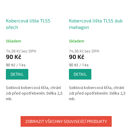
Kobercová lišta TL55
Kobercová lišta TL55 dub
ořech
mahagon
Skladem
Skladem
74,38 Kč bez DPH
74,38 Kč bez DPH
90 Kč
90 Kč
Měrná
Měrná
90 Kč / 1 ks
90 Kč / 1 ks
cena:
cena:
DETAIL
DETAIL
Soklová kobercová lišta, chrání
Soklová kobercová lišta, chrání
zdi před opotřebením. Délka 2,5
zdi před opotřebením. Délka 2,5
mb.
mb.
ZOBRAZIT VŠECHNY SOUVISEJÍCÍ PRODUKTY