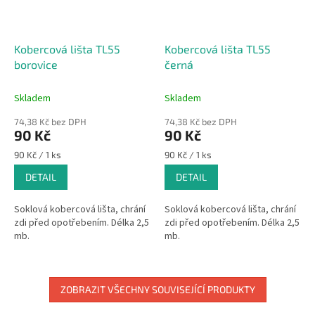
Kobercová lišta TL55
Kobercová lišta TL55
borovice
černá
Skladem
Skladem
74,38 Kč bez DPH
74,38 Kč bez DPH
90 Kč
90 Kč
Měrná
Měrná
90 Kč / 1 ks
90 Kč / 1 ks
cena:
cena:
DETAIL
DETAIL
Soklová kobercová lišta, chrání
Soklová kobercová lišta, chrání
zdi před opotřebením. Délka 2,5
zdi před opotřebením. Délka 2,5
mb.
mb.
ZOBRAZIT VŠECHNY SOUVISEJÍCÍ PRODUKTY