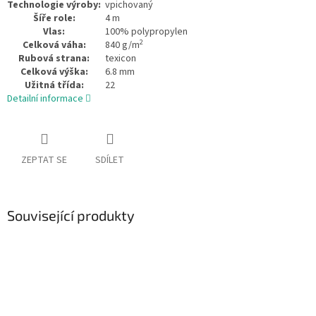
Technologie výroby:
vpichovaný
Šíře role:
4 m
Vlas:
100% polypropylen
2
Celková váha:
840 g/m
Rubová strana:
texicon
Celková výška:
6.8 mm
Užitná třída:
22
Detailní informace
ZEPTAT SE
SDÍLET
Související produkty