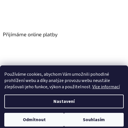
Přijímáme online platby
Používáme cookies, abychom Vám umožnili pohodlné
prohlížení webu a díky analýze provozu webu neustále
zlepšovali jeho funkce, výkon a použitelnost.
Více informací
Vytvořil Shoptet
Nastavení
Copyright 2026
Floor-Shop.cz
. Všechna práva vyhrazena.
Odmítnout
Souhlasím