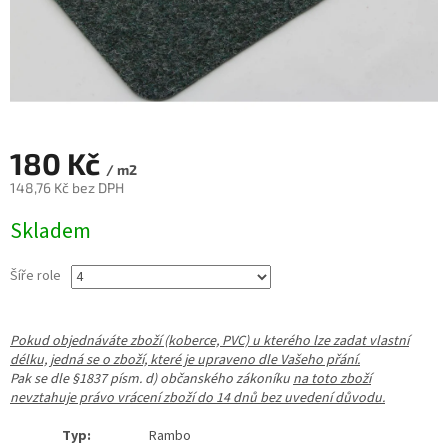
180 Kč
/ m2
148,76 Kč bez DPH
Měrná
Skladem
cena:
Šíře role
Pokud objednáváte zboží (koberce, PVC) u kterého lze zadat vlastní
délku, jedná se o zboží, které je upraveno dle Vašeho přání.
Pak se dle §1837 písm. d) občanského zákoníku
na toto zboží
nevztahuje právo vrácení zboží do 14 dnů bez uvedení důvodu.
Typ:
Rambo