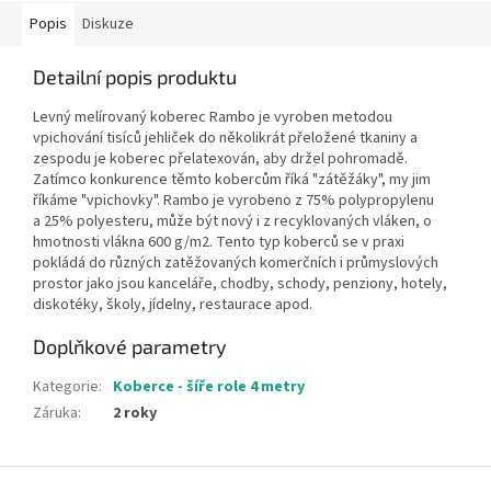
Popis
Diskuze
Detailní popis produktu
Levný melírovaný koberec Rambo je vyroben metodou
vpichování tisíců jehliček do několikrát přeložené tkaniny a
zespodu je koberec přelatexován, aby držel pohromadě.
Zatímco konkurence těmto kobercům říká "zátěžáky", my jim
říkáme "vpichovky". Rambo je vyrobeno z 75% polypropylenu
a 25% polyesteru, může být nový i z recyklovaných vláken, o
hmotnosti vlákna 600 g/m2. Tento typ koberců se v praxi
pokládá do různých zatěžovaných komerčních i průmyslových
prostor jako jsou kanceláře, chodby, schody, penziony, hotely,
diskotéky, školy, jídelny, restaurace apod.
Doplňkové parametry
Kategorie
:
Koberce - šíře role 4 metry
Záruka
:
2 roky
Z