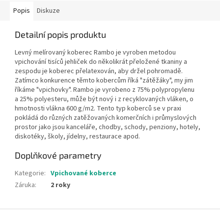
Popis
Diskuze
Detailní popis produktu
Levný melírovaný koberec Rambo je vyroben metodou
vpichování tisíců jehliček do několikrát přeložené tkaniny a
zespodu je koberec přelatexován, aby držel pohromadě.
Zatímco konkurence těmto kobercům říká "zátěžáky", my jim
říkáme "vpichovky". Rambo je vyrobeno z 75% polypropylenu
a 25% polyesteru, může být nový i z recyklovaných vláken, o
hmotnosti vlákna 600 g/m2. Tento typ koberců se v praxi
pokládá do různých zatěžovaných komerčních i průmyslových
prostor jako jsou kanceláře, chodby, schody, penziony, hotely,
diskotéky, školy, jídelny, restaurace apod.
Doplňkové parametry
Kategorie
:
Vpichované koberce
Záruka
:
2 roky
Z