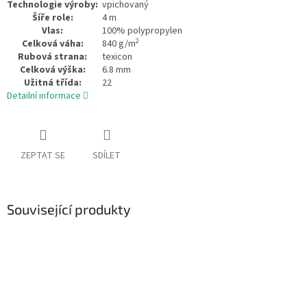
Technologie výroby:
vpichovaný
Šíře role:
4 m
Vlas:
100% polypropylen
2
Celková váha:
840 g/m
Rubová strana:
texicon
Celková výška:
6.8 mm
Užitná třída:
22
Detailní informace
ZEPTAT SE
SDÍLET
Související produkty