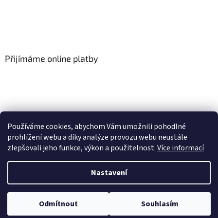
Přijímáme online platby
Používáme cookies, abychom Vám umožnili pohodlné
prohlížení webu a díky analýze provozu webu neustále
zlepšovali jeho funkce, výkon a použitelnost.
Více informací
Vytvořil Shoptet
Nastavení
Copyright 2026
Floor-Shop.cz
. Všechna práva vyhrazena.
Odmítnout
Souhlasím