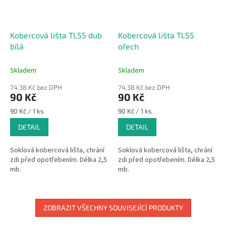
Kobercová lišta TL55 dub
Kobercová lišta TL55
bílá
ořech
Skladem
Skladem
74,38 Kč bez DPH
74,38 Kč bez DPH
90 Kč
90 Kč
Měrná
Měrná
90 Kč / 1 ks
90 Kč / 1 ks
cena:
cena:
DETAIL
DETAIL
Soklová kobercová lišta, chrání
Soklová kobercová lišta, chrání
zdi před opotřebením. Délka 2,5
zdi před opotřebením. Délka 2,5
mb.
mb.
ZOBRAZIT VŠECHNY SOUVISEJÍCÍ PRODUKTY