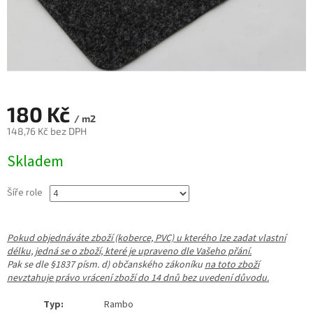
180 Kč
/ m2
148,76 Kč bez DPH
Měrná
Skladem
cena:
Šíře role
Pokud objednáváte zboží (koberce, PVC) u kterého lze zadat vlastní
délku, jedná se o zboží, které je upraveno dle Vašeho přání.
Pak se dle §1837 písm. d) občanského zákoníku
na toto zboží
nevztahuje právo vrácení zboží do 14 dnů bez uvedení důvodu.
Typ:
Rambo