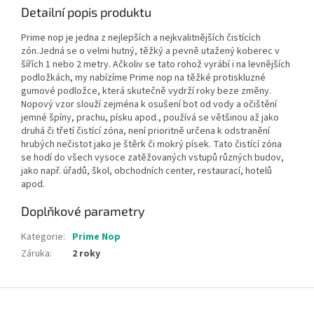
Detailní popis produktu
Prime nop je jedna z nejlepších a nejkvalitnějších čistících
zón.Jedná se o velmi hutný, těžký a pevně utažený koberec v
šířích 1 nebo 2 metry. Ačkoliv se tato rohož vyrábí i na levnějších
podložkách, my nabízíme Prime nop na těžké protiskluzné
gumové podložce, která skutečně vydrží roky beze změny.
Nopový vzor slouží zejména k osušení bot od vody a očištění
jemné špíny, prachu, písku apod., používá se většinou až jako
druhá či třetí čistící zóna, není prioritně určena k odstranění
hrubých nečistot jako je štěrk či mokrý písek. Tato čistící zóna
se hodí do všech vysoce zatěžovaných vstupů různých budov,
jako např. úřadů, škol, obchodních center, restaurací, hotelů
apod.
Doplňkové parametry
Kategorie
:
Prime Nop
Záruka
:
2 roky
Z
á