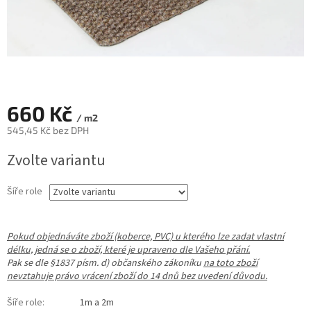
660 Kč
/ m2
545,45 Kč bez DPH
Měrná
Zvolte variantu
cena:
Šíře role
Pokud objednáváte zboží (koberce, PVC) u kterého lze zadat vlastní
délku, jedná se o zboží, které je upraveno dle Vašeho přání.
Pak se dle §1837 písm. d) občanského zákoníku
na toto zboží
nevztahuje právo vrácení zboží do 14 dnů bez uvedení důvodu.
Šíře role
:
1m a 2m