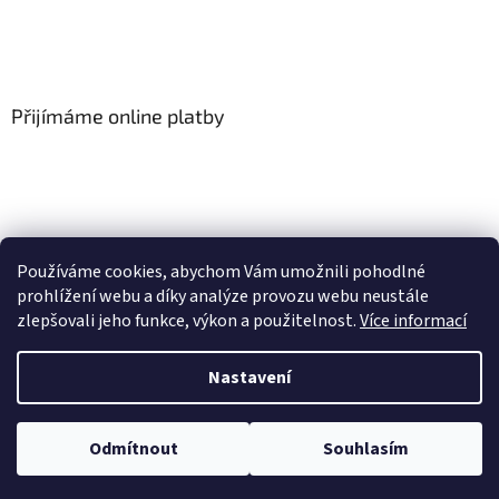
Přijímáme online platby
Používáme cookies, abychom Vám umožnili pohodlné
prohlížení webu a díky analýze provozu webu neustále
zlepšovali jeho funkce, výkon a použitelnost.
Více informací
Vytvořil Shoptet
Nastavení
Copyright 2026
Floor-Shop.cz
. Všechna práva vyhrazena.
Odmítnout
Souhlasím