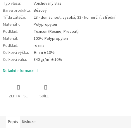
Typ vlasu
:
Vpichovaný vlas
Barva produktu
:
Béžový
Třída zátěže
:
23 - domácnost, vysoká, 32 - komerční, střední
Materiál -
:
Polypropylen
Podklad
:
Texicon (Resine, Precoat)
Materiál
:
100% Polypropylen
Podklad
:
rezina
Celková výška
:
9 mm ± 10%
Celková váha
:
840 gr/m² ± 10%
Detailní informace
ZEPTAT SE
SDÍLET
Popis
Diskuze