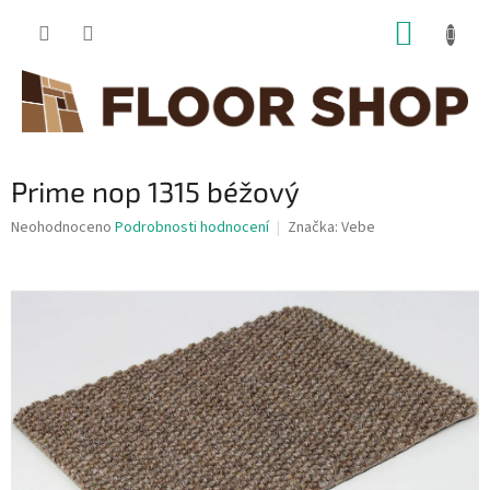
Přejít
NÁKUP
na
obsah
KOŠÍK
Prime nop 1315 béžový
Průměrné
Neohodnoceno
Podrobnosti hodnocení
Značka:
Vebe
hodnocení
produktu
je
0,0
z
5
hvězdiček.