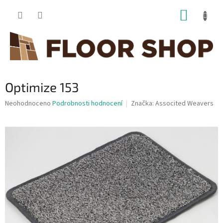
Přejít
NÁKUP
na
obsah
KOŠÍK
Optimize 153
Průměrné
Neohodnoceno
Podrobnosti hodnocení
Značka:
Associted Weavers
hodnocení
produktu
je
0,0
z
5
hvězdiček.