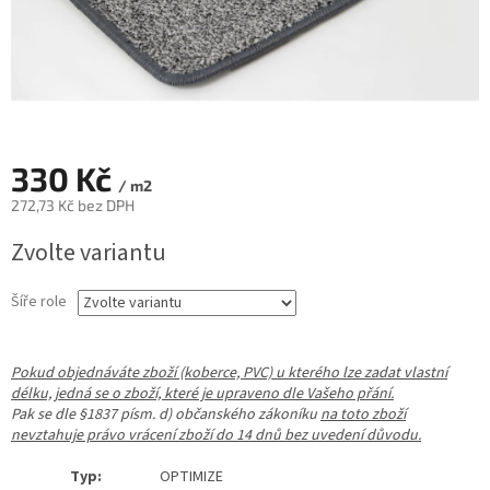
330 Kč
/ m2
272,73 Kč bez DPH
Měrná
Zvolte variantu
cena:
Šíře role
Pokud objednáváte zboží (koberce, PVC) u kterého lze zadat vlastní
délku, jedná se o zboží, které je upraveno dle Vašeho přání.
Pak se dle §1837 písm. d) občanského zákoníku
na toto zboží
nevztahuje právo vrácení zboží do 14 dnů bez uvedení důvodu.
Typ:
OPTIMIZE