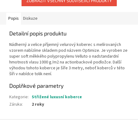
ZOBRAZIT VŠECHNY SOUVISEJÍCÍ PRODUKTY
Popis
Diskuze
Detailní popis produktu
Nádherný a velice příjemný velurový koberec s melírovaných
vzorem nabízíme skladem pod názvem Optimize. Je vyroben ze
super soft měkkého polypropylenu Velluto o nadstandardní
hmotnosti vlasu 1000 g/m2 na actionbackové podložce. Další
výhodou tohoto koberce je šíře 3 metry, neboť koberců v této
šíři v nabídce tolik není.
Doplňkové parametry
Kategorie
:
Střižené luxusní koberce
Záruka
:
2 roky
Z
á
p