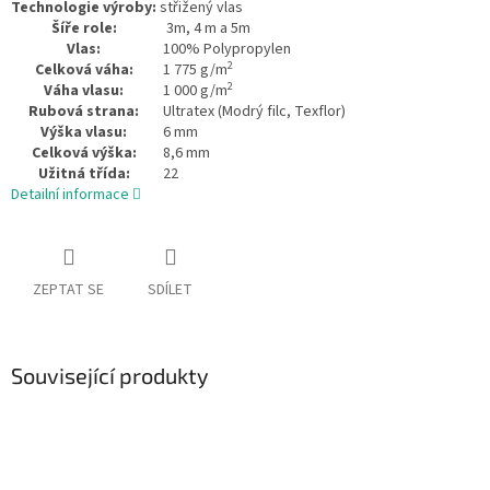
Technologie výroby:
střižený vlas
Šíře role:
3m, 4 m a 5m
Vlas:
100% Polypropylen
2
Celková váha:
1 775 g/m
2
Váha vlasu:
1 000 g/m
Rubová strana:
Ultratex (Modrý filc, Texflor)
Výška vlasu:
6 mm
Celková výška:
8,6 mm
Užitná třída:
22
Detailní informace
ZEPTAT SE
SDÍLET
Související produkty