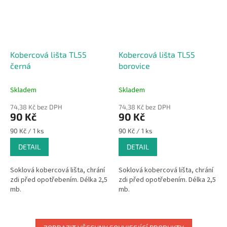
Kobercová lišta TL55
Kobercová lišta TL55
černá
borovice
Skladem
Skladem
74,38 Kč bez DPH
74,38 Kč bez DPH
90 Kč
90 Kč
Měrná
Měrná
90 Kč / 1 ks
90 Kč / 1 ks
cena:
cena:
DETAIL
DETAIL
Soklová kobercová lišta, chrání
Soklová kobercová lišta, chrání
zdi před opotřebením. Délka 2,5
zdi před opotřebením. Délka 2,5
mb.
mb.